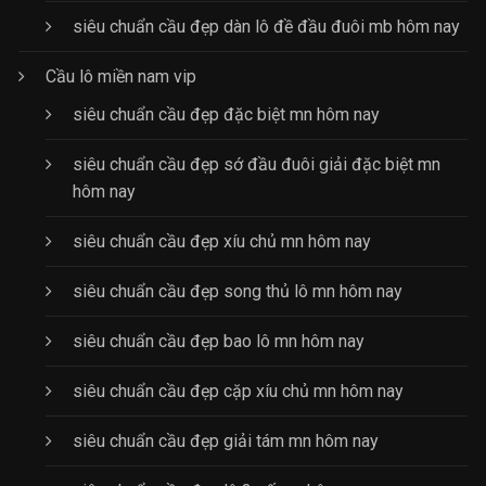
siêu chuẩn cầu đẹp dàn lô đề đầu đuôi mb hôm nay
Cầu lô miền nam vip
siêu chuẩn cầu đẹp đặc biệt mn hôm nay
siêu chuẩn cầu đẹp sớ đầu đuôi giải đặc biệt mn
hôm nay
siêu chuẩn cầu đẹp xíu chủ mn hôm nay
siêu chuẩn cầu đẹp song thủ lô mn hôm nay
siêu chuẩn cầu đẹp bao lô mn hôm nay
siêu chuẩn cầu đẹp cặp xíu chủ mn hôm nay
siêu chuẩn cầu đẹp giải tám mn hôm nay