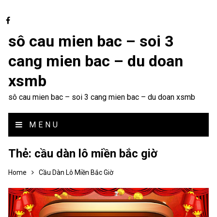
sô cau mien bac – soi 3
cang mien bac – du doan
xsmb
sô cau mien bac – soi 3 cang mien bac – du doan xsmb
MENU
Thẻ:
cầu dàn lô miền bắc giờ
Home
Cầu Dàn Lô Miền Bắc Giờ