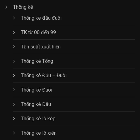
Thống kê
Thống kê đầu đuôi
TK từ 00 đến 99
Tần suất xuất hiện
Thống kê Tổng
Thống kê Đầu – Đuôi
Thống kê Đuôi
Thống kê Đầu
Thống kê lô kép
Thống kê lô xiên