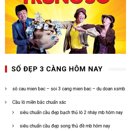
SỐ ĐẸP 3 CÀNG HÔM NAY
sô cau mien bac – soi 3 cang mien bac – du doan xsmb
Cầu lô miền bắc chuẩn xác
siêu chuẩn cầu đẹp bạch thủ lô 2 nháy mb hôm nay
siêu chuẩn cầu đẹp song thủ đề mb hôm nay