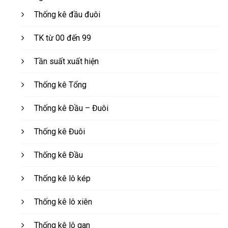
Thống kê đầu đuôi
TK từ 00 đến 99
Tần suất xuất hiện
Thống kê Tổng
Thống kê Đầu – Đuôi
Thống kê Đuôi
Thống kê Đầu
Thống kê lô kép
Thống kê lô xiên
Thống kê lô gan