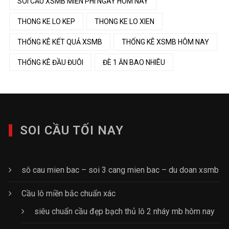
SOI CẦU XSMB MIỄN PHÍ NGÀY HÔM NAY
THONG KE LO KEP
THONG KE LO XIEN
THỐNG KÊ KẾT QUẢ XSMB
THỐNG KÊ XSMB HÔM NAY
THỐNG KÊ ĐẦU ĐUÔI
ĐÈ 1 ĂN BAO NHIÊU
SOI CẦU TỐI NAY
sô cau mien bac – soi 3 cang mien bac – du doan xsmb
Cầu lô miền bắc chuẩn xác
siêu chuẩn cầu đẹp bạch thủ lô 2 nháy mb hôm nay