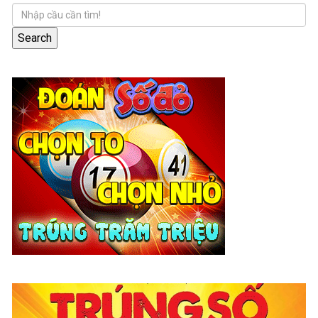
Search