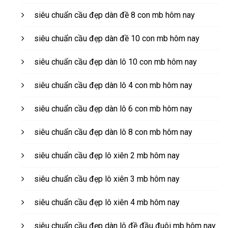
siêu chuẩn cầu đẹp dàn đề 8 con mb hôm nay
siêu chuẩn cầu đẹp dàn đề 10 con mb hôm nay
siêu chuẩn cầu đẹp dàn lô 10 con mb hôm nay
siêu chuẩn cầu đẹp dàn lô 4 con mb hôm nay
siêu chuẩn cầu đẹp dàn lô 6 con mb hôm nay
siêu chuẩn cầu đẹp dàn lô 8 con mb hôm nay
siêu chuẩn cầu đẹp lô xiên 2 mb hôm nay
siêu chuẩn cầu đẹp lô xiên 3 mb hôm nay
siêu chuẩn cầu đẹp lô xiên 4 mb hôm nay
siêu chuẩn cầu đẹp dàn lô đề đầu đuôi mb hôm nay