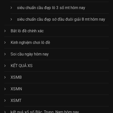
siêu chuẩn cầu đẹp lô 3 số mt hôm nay
siêu chuẩn cầu đẹp sớ đầu đuôi giải 8 mt hôm nay
Bắt lô đề chính xác
Kinh nghiệm chơi lô đề
Soi cầu ngày hôm nay
KẾT QUẢ XS
XSMB
XSMN
XSMT
kết quả xổ số Bắc, Trung, Nam hôm nay