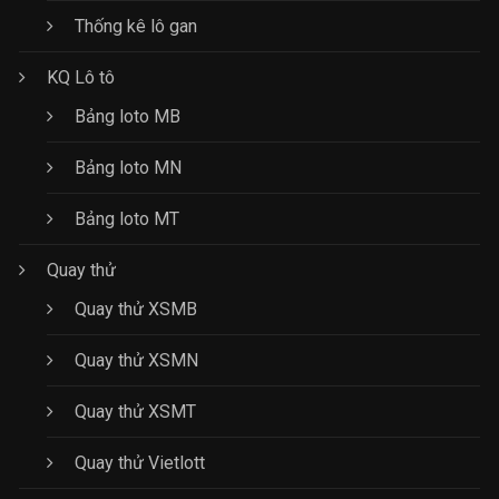
Thống kê lô gan
KQ Lô tô
Bảng loto MB
Bảng loto MN
Bảng loto MT
Quay thử
Quay thử XSMB
Quay thử XSMN
Quay thử XSMT
Quay thử Vietlott