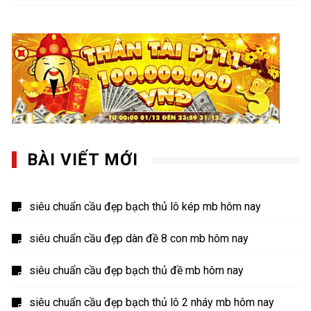
BÀI VIẾT MỚI
siêu chuẩn cầu đẹp bạch thủ lô kép mb hôm nay
siêu chuẩn cầu đẹp dàn đề 8 con mb hôm nay
siêu chuẩn cầu đẹp bạch thủ đề mb hôm nay
siêu chuẩn cầu đẹp bạch thủ lô 2 nháy mb hôm nay