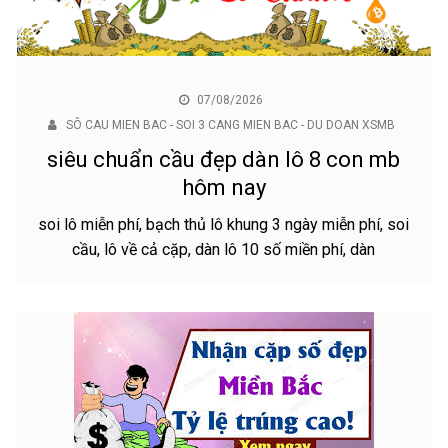
07/08/2026
SÔ CAU MIEN BAC - SOI 3 CANG MIEN BAC - DU DOAN XSMB
siêu chuẩn cầu đẹp dàn lô 8 con mb
hôm nay
soi lô miễn phí, bạch thủ lô khung 3 ngày miễn phí, soi
cầu, lô về cả cặp, dàn lô 10 số miền phí, dàn