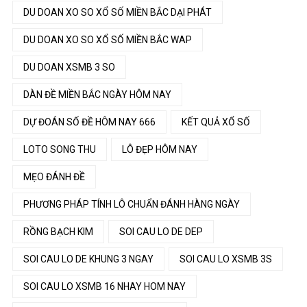
DU DOAN XO SO XỔ SỐ MIỀN BẮC DẠI PHÁT
DU DOAN XO SO XỔ SỐ MIỀN BẮC WAP
DU DOAN XSMB 3 SO
DÀN ĐỀ MIỀN BẮC NGÀY HÔM NAY
DỰ ĐOÁN SỐ ĐỀ HÔM NAY 666
KẾT QUẢ XỔ SỐ
LOTO SONG THU
LÔ ĐẸP HÔM NAY
MẸO ĐÁNH ĐỀ
PHƯƠNG PHÁP TÍNH LÔ CHUẨN ĐÁNH HÀNG NGÀY
RỒNG BẠCH KIM
SOI CAU LO DE DEP
SOI CAU LO DE KHUNG 3 NGAY
SOI CAU LO XSMB 3S
SOI CAU LO XSMB 16 NHAY HOM NAY