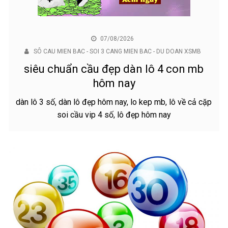
07/08/2026
SÔ CAU MIEN BAC - SOI 3 CANG MIEN BAC - DU DOAN XSMB
siêu chuẩn cầu đẹp dàn lô 4 con mb
hôm nay
dàn lô 3 số, dàn lô đẹp hôm nay, lo kep mb, lô về cả cặp
soi cầu vip 4 số, lô đẹp hôm nay