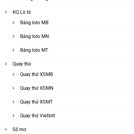
KQ Lô tô
Bảng loto MB
Bảng loto MN
Bảng loto MT
Quay thử
Quay thử XSMB
Quay thử XSMN
Quay thử XSMT
Quay thử Vietlott
Sổ mơ