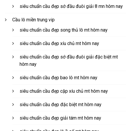
siêu chuẩn cầu đẹp sớ đầu đuôi giải 8 mn hôm nay
Cầu lô miền trung vip
siêu chuẩn cầu đẹp song thủ lô mt hôm nay
siêu chuẩn cầu đẹp xíu chủ mt hôm nay
siêu chuẩn cầu đẹp sớ đầu đuôi giải đặc biệt mt
hôm nay
siêu chuẩn cầu đẹp bao lô mt hôm nay
siêu chuẩn cầu đẹp cặp xíu chủ mt hôm nay
siêu chuẩn cầu đẹp đặc biệt mt hôm nay
siêu chuẩn cầu đẹp giải tám mt hôm nay