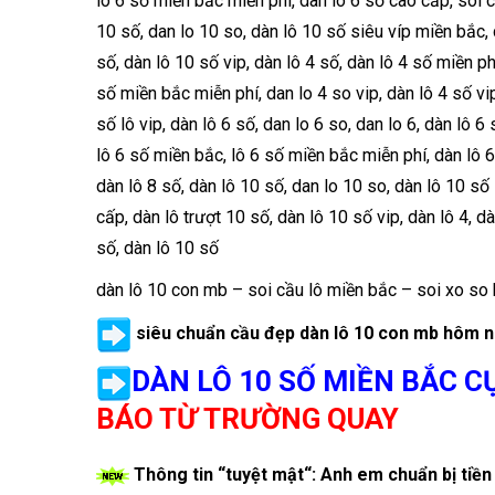
lô 6 số miền bắc miễn phí, dàn lô 6 số cao cấp, soi c
10 số, dan lo 10 so, dàn lô 10 số siêu víp miền bắc, 
số, dàn lô 10 số vip, dàn lô 4 số, dàn lô 4 số miền p
số miền bắc miễn phí, dan lo 4 so vip, dàn lô 4 số vip
số lô vip, dàn lô 6 số, dan lo 6 so, dan lo 6, dàn lô 6
lô 6 số miền bắc, lô 6 số miền bắc miễn phí, dàn lô 6
dàn lô 8 số, dàn lô 10 số, dan lo 10 so, dàn lô 10 số
cấp, dàn lô trượt 10 số, dàn lô 10 số vip, dàn lô 4, dà
số, dàn lô 10 số
dàn lô 10 con mb
–
soi cầu lô miền bắc
– soi xo so 
siêu chuẩn
cầu đẹp dàn lô 10 con
mb hôm na
DÀN LÔ 10 SỐ MIỀN BẮC C
BÁO TỪ TRƯỜNG QUAY
Thông tin “tuyệt mật“: Anh em chuẩn bị tiề