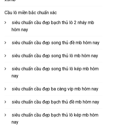
Cầu lô miền bắc chuẩn xác
siêu chuẩn cầu đẹp bạch thủ lô 2 nháy mb
hôm nay
siêu chuẩn cầu đẹp song thủ đề mb hôm nay
siêu chuẩn cầu đẹp song thủ lô mb hôm nay
siêu chuẩn cầu đẹp song thủ lô kép mb hôm
nay
siêu chuẩn cầu đẹp ba càng víp mb hôm nay
siêu chuẩn cầu đẹp bạch thủ đề mb hôm nay
siêu chuẩn cầu đẹp bạch thủ lô kép mb hôm
nay