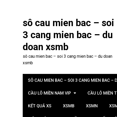
sô cau mien bac – soi
3 cang mien bac – du
doan xsmb
sô cau mien bac – soi 3 cang mien bac – du doan
xsmb
SÔ CAU MIEN BAC – SOI 3 CANG MIEN BAC –
CẦU LÔ MIỀN NAM VIP
CẦU LÔ MIỀN 
KẾT QUẢ XS
XSMB
XSMN
XS