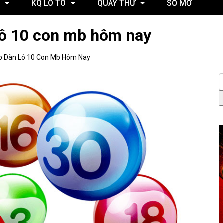
KQ LÔ TÔ
QUAY THỬ
SỔ MƠ
lô 10 con mb hôm nay
p Dàn Lô 10 Con Mb Hôm Nay