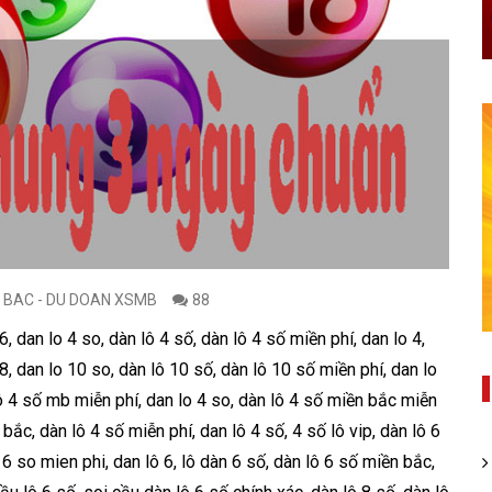
N BAC - DU DOAN XSMB
88
6, dan lo 4 so, dàn lô 4 số, dàn lô 4 số miền phí, dan lo 4,
 8, dan lo 10 so, dàn lô 10 số, dàn lô 10 số miền phí, dan lo
lô 4 số mb miễn phí, dan lo 4 so, dàn lô 4 số miền bắc miễn
 bắc, dàn lô 4 số miễn phí, dan lô 4 số, 4 số lô vip, dàn lô 6
o 6 so mien phi, dan lô 6, lô dàn 6 số, dàn lô 6 số miền bắc,