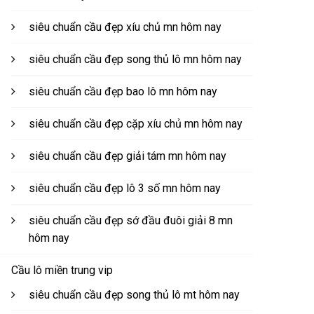
siêu chuẩn cầu đẹp xíu chủ mn hôm nay
siêu chuẩn cầu đẹp song thủ lô mn hôm nay
siêu chuẩn cầu đẹp bao lô mn hôm nay
siêu chuẩn cầu đẹp cặp xíu chủ mn hôm nay
siêu chuẩn cầu đẹp giải tám mn hôm nay
siêu chuẩn cầu đẹp lô 3 số mn hôm nay
siêu chuẩn cầu đẹp sớ đầu đuôi giải 8 mn
hôm nay
Cầu lô miền trung vip
siêu chuẩn cầu đẹp song thủ lô mt hôm nay