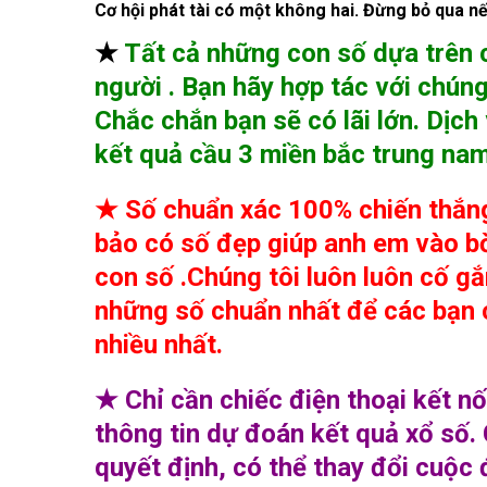
Cơ hội phát tài có một không hai. Đừng bỏ qua nế
★
Tất cả những con số dựa trên c
người . Bạn hãy hợp tác với chúng 
Chắc chắn bạn sẽ có lãi lớn. Dịc
kết quả cầu 3 miền bắc trung nam 
★ Số chuẩn xác 100% chiến thắng
bảo có số đẹp giúp anh em vào bờ
con số .Chúng tôi luôn luôn cố g
những số chuẩn nhất để các bạn c
nhiều nhất.
★ Chỉ cần chiếc điện thoại kết n
thông tin dự đoán kết quả xổ số.
quyết định, có thể thay đổi cuộc 