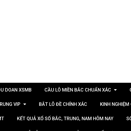
 DU DOAN XSMB
CẦU LÔ MIỀN BẮC CHUẨN XÁC
TRUNG VIP
BẮT LÔ ĐỀ CHÍNH XÁC
KINH NGHIỆM 
MT
KẾT QUẢ XỔ SỐ BẮC, TRUNG, NAM HÔM NAY
S