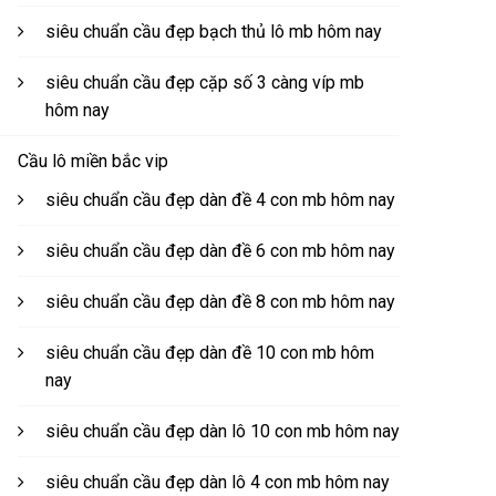
siêu chuẩn cầu đẹp bạch thủ lô mb hôm nay
siêu chuẩn cầu đẹp cặp số 3 càng víp mb
hôm nay
Cầu lô miền bắc vip
siêu chuẩn cầu đẹp dàn đề 4 con mb hôm nay
siêu chuẩn cầu đẹp dàn đề 6 con mb hôm nay
siêu chuẩn cầu đẹp dàn đề 8 con mb hôm nay
siêu chuẩn cầu đẹp dàn đề 10 con mb hôm
nay
siêu chuẩn cầu đẹp dàn lô 10 con mb hôm nay
siêu chuẩn cầu đẹp dàn lô 4 con mb hôm nay