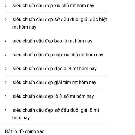
siêu chuẩn cầu đẹp xíu chủ mt hôm nay
siêu chuẩn cầu đẹp sớ đầu đuôi giải đặc biệt
mt hôm nay
siêu chuẩn cầu đẹp bao lô mt hôm nay
siêu chuẩn cầu đẹp cặp xíu chủ mt hôm nay
siêu chuẩn cầu đẹp đặc biệt mt hôm nay
siêu chuẩn cầu đẹp giải tám mt hôm nay
siêu chuẩn cầu đẹp lô 3 số mt hôm nay
siêu chuẩn cầu đẹp sớ đầu đuôi giải 8 mt
hôm nay
Bắt lô đề chính xác