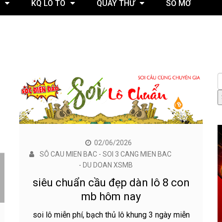
KQ LÔ TÔ
QUAY THỬ
SỔ MƠ
02/06/2026
SÔ CAU MIEN BAC - SOI 3 CANG MIEN BAC
- DU DOAN XSMB
siêu chuẩn cầu đẹp dàn lô 8 con
mb hôm nay
soi lô miễn phí, bạch thủ lô khung 3 ngày miễn