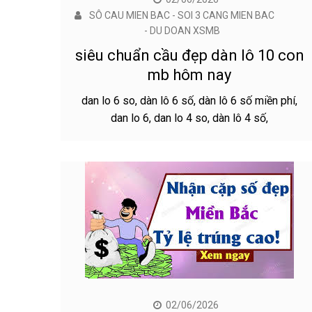
SÔ CAU MIEN BAC - SOI 3 CANG MIEN BAC
- DU DOAN XSMB
siêu chuẩn cầu đẹp dàn lô 10 con
mb hôm nay
dan lo 6 so, dàn lô 6 số, dàn lô 6 số miền phí,
dan lo 6, dan lo 4 so, dàn lô 4 số,
02/06/2026