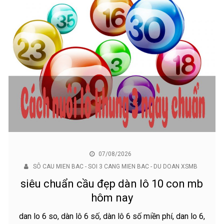
07/08/2026
SÔ CAU MIEN BAC - SOI 3 CANG MIEN BAC - DU DOAN XSMB
siêu chuẩn cầu đẹp dàn lô 10 con mb
hôm nay
dan lo 6 so, dàn lô 6 số, dàn lô 6 số miền phí, dan lo 6,