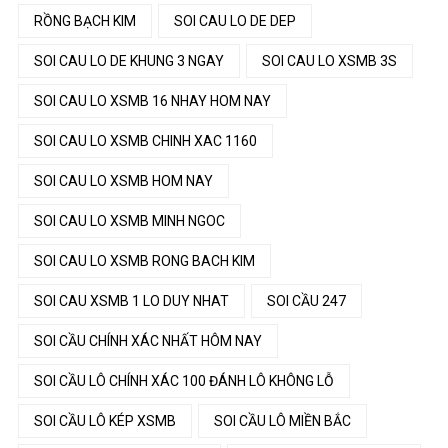
RỒNG BẠCH KIM
SOI CAU LO DE DEP
SOI CAU LO DE KHUNG 3 NGAY
SOI CAU LO XSMB 3S
SOI CAU LO XSMB 16 NHAY HOM NAY
SOI CAU LO XSMB CHINH XAC 1160
SOI CAU LO XSMB HOM NAY
SOI CAU LO XSMB MINH NGOC
SOI CAU LO XSMB RONG BACH KIM
SOI CAU XSMB 1 LO DUY NHAT
SOI CẦU 247
SOI CẦU CHÍNH XÁC NHẤT HÔM NAY
SOI CẦU LÔ CHÍNH XÁC 100 ĐÁNH LÔ KHÔNG LỖ
SOI CẦU LÔ KÉP XSMB
SOI CẦU LÔ MIỀN BẮC