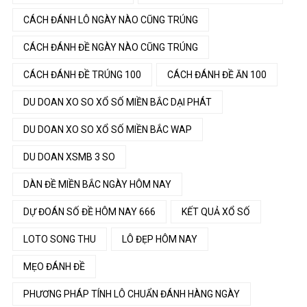
CÁCH ĐÁNH LÔ NGÀY NÀO CŨNG TRÚNG
CÁCH ĐÁNH ĐỀ NGÀY NÀO CŨNG TRÚNG
CÁCH ĐÁNH ĐỀ TRÚNG 100
CÁCH ĐÁNH ĐỀ ĂN 100
DU DOAN XO SO XỔ SỐ MIỀN BẮC DẠI PHÁT
DU DOAN XO SO XỔ SỐ MIỀN BẮC WAP
DU DOAN XSMB 3 SO
DÀN ĐỀ MIỀN BẮC NGÀY HÔM NAY
DỰ ĐOÁN SỐ ĐỀ HÔM NAY 666
KẾT QUẢ XỔ SỐ
LOTO SONG THU
LÔ ĐẸP HÔM NAY
MẸO ĐÁNH ĐỀ
PHƯƠNG PHÁP TÍNH LÔ CHUẨN ĐÁNH HÀNG NGÀY