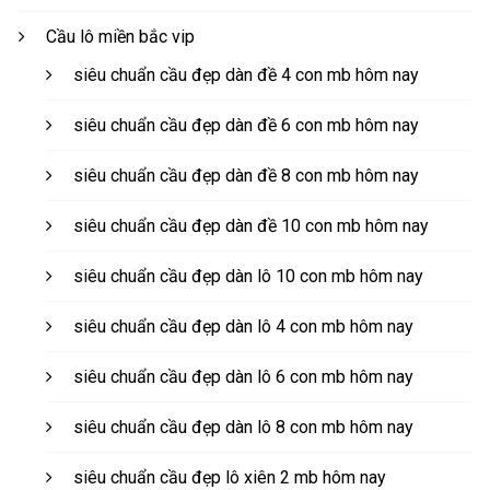
Cầu lô miền bắc vip
siêu chuẩn cầu đẹp dàn đề 4 con mb hôm nay
siêu chuẩn cầu đẹp dàn đề 6 con mb hôm nay
siêu chuẩn cầu đẹp dàn đề 8 con mb hôm nay
siêu chuẩn cầu đẹp dàn đề 10 con mb hôm nay
siêu chuẩn cầu đẹp dàn lô 10 con mb hôm nay
siêu chuẩn cầu đẹp dàn lô 4 con mb hôm nay
siêu chuẩn cầu đẹp dàn lô 6 con mb hôm nay
siêu chuẩn cầu đẹp dàn lô 8 con mb hôm nay
siêu chuẩn cầu đẹp lô xiên 2 mb hôm nay