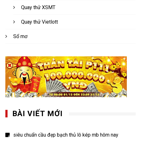
Quay thử XSMT
Quay thử Vietlott
Sổ mơ
BÀI VIẾT MỚI
siêu chuẩn cầu đẹp bạch thủ lô kép mb hôm nay