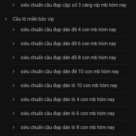
siêu chuẩn cầu đẹp cặp số 3 càng víp mb hôm nay
Cầu lô miền bắc vip
siêu chuẩn cầu đẹp dàn đề 4 con mb hôm nay
siêu chuẩn cầu đẹp dàn đề 6 con mb hôm nay
siêu chuẩn cầu đẹp dàn đề 8 con mb hôm nay
siêu chuẩn cầu đẹp dàn đề 10 con mb hôm nay
siêu chuẩn cầu đẹp dàn lô 10 con mb hôm nay
siêu chuẩn cầu đẹp dàn lô 4 con mb hôm nay
siêu chuẩn cầu đẹp dàn lô 6 con mb hôm nay
siêu chuẩn cầu đẹp dàn lô 8 con mb hôm nay