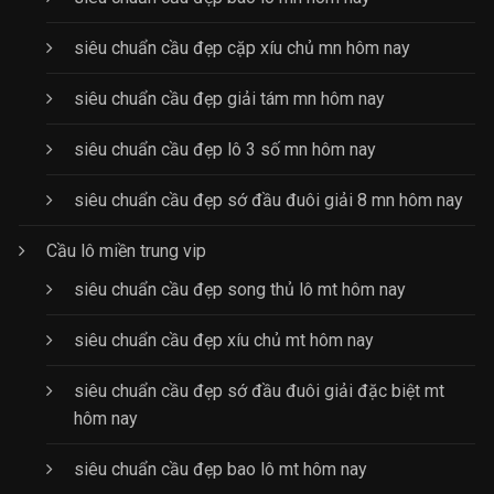
siêu chuẩn cầu đẹp cặp xíu chủ mn hôm nay
siêu chuẩn cầu đẹp giải tám mn hôm nay
siêu chuẩn cầu đẹp lô 3 số mn hôm nay
siêu chuẩn cầu đẹp sớ đầu đuôi giải 8 mn hôm nay
Cầu lô miền trung vip
siêu chuẩn cầu đẹp song thủ lô mt hôm nay
siêu chuẩn cầu đẹp xíu chủ mt hôm nay
siêu chuẩn cầu đẹp sớ đầu đuôi giải đặc biệt mt
hôm nay
siêu chuẩn cầu đẹp bao lô mt hôm nay