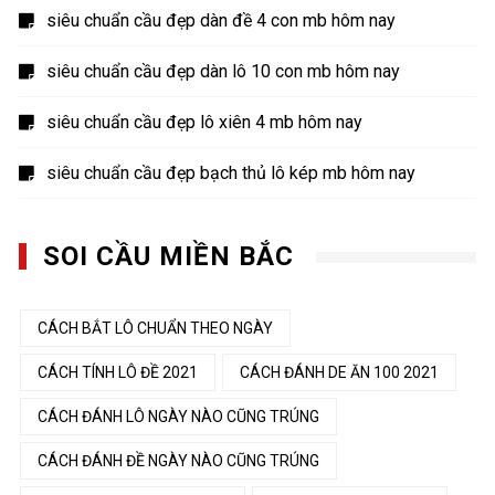
siêu chuẩn cầu đẹp dàn đề 4 con mb hôm nay
siêu chuẩn cầu đẹp dàn lô 10 con mb hôm nay
siêu chuẩn cầu đẹp lô xiên 4 mb hôm nay
siêu chuẩn cầu đẹp bạch thủ lô kép mb hôm nay
SOI CẦU MIỀN BẮC
CÁCH BẮT LÔ CHUẨN THEO NGÀY
CÁCH TÍNH LÔ ĐỀ 2021
CÁCH ĐÁNH DE ĂN 100 2021
CÁCH ĐÁNH LÔ NGÀY NÀO CŨNG TRÚNG
CÁCH ĐÁNH ĐỀ NGÀY NÀO CŨNG TRÚNG