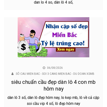
dan lo 4 so, dàn lô 4 số,
06/08/2026
SÔ CAU MIEN BAC - SOI 3 CANG MIEN BAC - DU DOAN XSMB
siêu chuẩn cầu đẹp dàn lô 4 con mb
hôm nay
dàn lô 3 số, dàn lô đẹp hôm nay, lo kep mb, lô về cả cặp
soi cầu vip 4 số, lô đẹp hôm nay