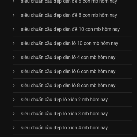
siêu chuẩn cầu đẹp dàn đề 6 con mb hôm nay
siêu chuẩn cầu đẹp dàn đề 8 con mb hôm nay
siêu chuẩn cầu đẹp dàn đề 10 con mb hôm nay
siêu chuẩn cầu đẹp dàn lô 10 con mb hôm nay
siêu chuẩn cầu đẹp dàn lô 4 con mb hôm nay
siêu chuẩn cầu đẹp dàn lô 6 con mb hôm nay
siêu chuẩn cầu đẹp dàn lô 8 con mb hôm nay
siêu chuẩn cầu đẹp lô xiên 2 mb hôm nay
siêu chuẩn cầu đẹp lô xiên 3 mb hôm nay
siêu chuẩn cầu đẹp lô xiên 4 mb hôm nay