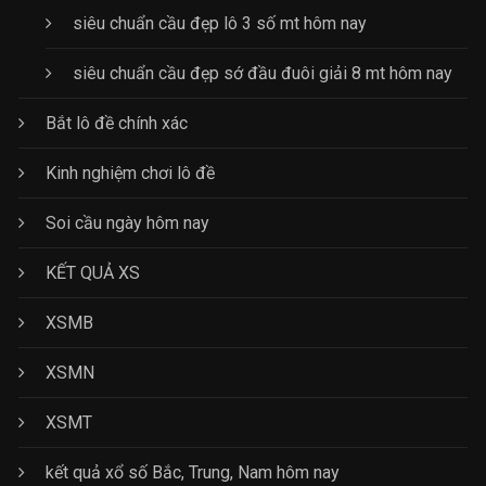
siêu chuẩn cầu đẹp lô 3 số mt hôm nay
siêu chuẩn cầu đẹp sớ đầu đuôi giải 8 mt hôm nay
Bắt lô đề chính xác
Kinh nghiệm chơi lô đề
Soi cầu ngày hôm nay
KẾT QUẢ XS
XSMB
XSMN
XSMT
kết quả xổ số Bắc, Trung, Nam hôm nay