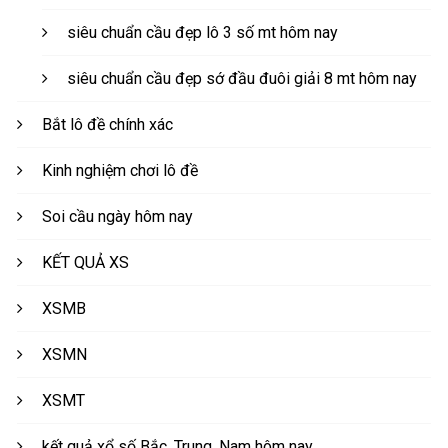
siêu chuẩn cầu đẹp lô 3 số mt hôm nay
siêu chuẩn cầu đẹp sớ đầu đuôi giải 8 mt hôm nay
Bắt lô đề chính xác
Kinh nghiệm chơi lô đề
Soi cầu ngày hôm nay
KẾT QUẢ XS
XSMB
XSMN
XSMT
kết quả xổ số Bắc, Trung, Nam hôm nay