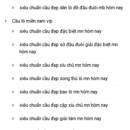
siêu chuẩn cầu đẹp dàn lô đề đầu đuôi mb hôm nay
Cầu lô miền nam vip
siêu chuẩn cầu đẹp đặc biệt mn hôm nay
siêu chuẩn cầu đẹp sớ đầu đuôi giải đặc biệt mn
hôm nay
siêu chuẩn cầu đẹp xíu chủ mn hôm nay
siêu chuẩn cầu đẹp song thủ lô mn hôm nay
siêu chuẩn cầu đẹp bao lô mn hôm nay
siêu chuẩn cầu đẹp cặp xíu chủ mn hôm nay
siêu chuẩn cầu đẹp giải tám mn hôm nay