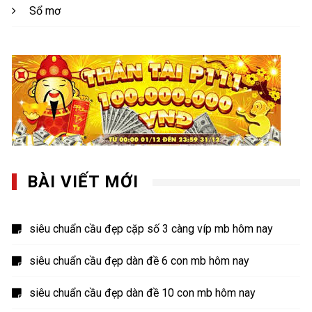
Sổ mơ
BÀI VIẾT MỚI
siêu chuẩn cầu đẹp cặp số 3 càng víp mb hôm nay
siêu chuẩn cầu đẹp dàn đề 6 con mb hôm nay
siêu chuẩn cầu đẹp dàn đề 10 con mb hôm nay