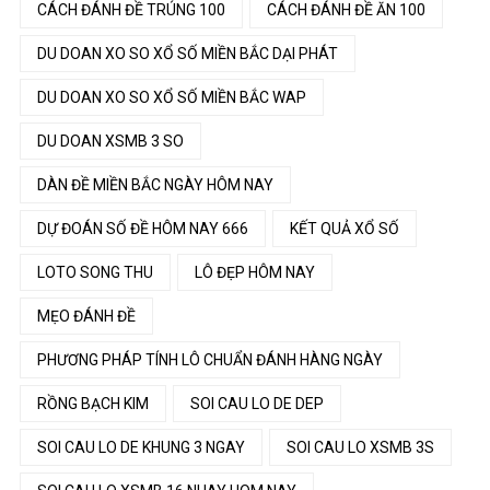
CÁCH ĐÁNH ĐỀ TRÚNG 100
CÁCH ĐÁNH ĐỀ ĂN 100
DU DOAN XO SO XỔ SỐ MIỀN BẮC DẠI PHÁT
DU DOAN XO SO XỔ SỐ MIỀN BẮC WAP
DU DOAN XSMB 3 SO
DÀN ĐỀ MIỀN BẮC NGÀY HÔM NAY
DỰ ĐOÁN SỐ ĐỀ HÔM NAY 666
KẾT QUẢ XỔ SỐ
LOTO SONG THU
LÔ ĐẸP HÔM NAY
MẸO ĐÁNH ĐỀ
PHƯƠNG PHÁP TÍNH LÔ CHUẨN ĐÁNH HÀNG NGÀY
RỒNG BẠCH KIM
SOI CAU LO DE DEP
SOI CAU LO DE KHUNG 3 NGAY
SOI CAU LO XSMB 3S