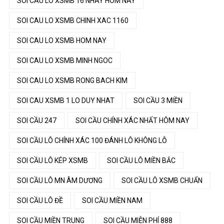
SOI CAU LO XSMB 16 NHAY HOM NAY
SOI CAU LO XSMB CHINH XAC 1160
SOI CAU LO XSMB HOM NAY
SOI CAU LO XSMB MINH NGOC
SOI CAU LO XSMB RONG BACH KIM
SOI CAU XSMB 1 LO DUY NHAT
SOI CẦU 3 MIỀN
SOI CẦU 247
SOI CẦU CHÍNH XÁC NHẤT HÔM NAY
SOI CẦU LÔ CHÍNH XÁC 100 ĐÁNH LÔ KHÔNG LỖ
SOI CẦU LÔ KÉP XSMB
SOI CẦU LÔ MIỀN BẮC
SOI CẦU LÔ MN ÂM DƯƠNG
SOI CẦU LÔ XSMB CHUẨN
SOI CẦU LÔ ĐỀ
SOI CẦU MIỀN NAM
SOI CẦU MIỀN TRUNG
SOI CẦU MIỄN PHÍ 888