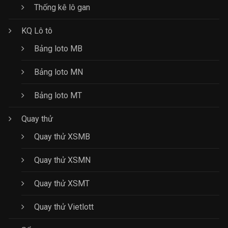
Thống kê lô gan
KQ Lô tô
Bảng loto MB
Bảng loto MN
Bảng loto MT
Quay thử
Quay thử XSMB
Quay thử XSMN
Quay thử XSMT
Quay thử Vietlott