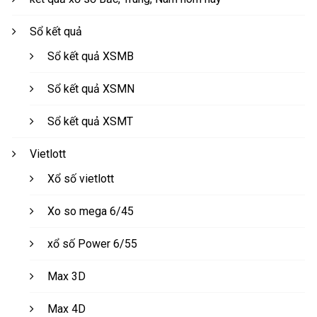
Sổ kết quả
Sổ kết quả XSMB
Sổ kết quả XSMN
Sổ kết quả XSMT
Vietlott
Xổ số vietlott
Xo so mega 6/45
xổ số Power 6/55
Max 3D
Max 4D