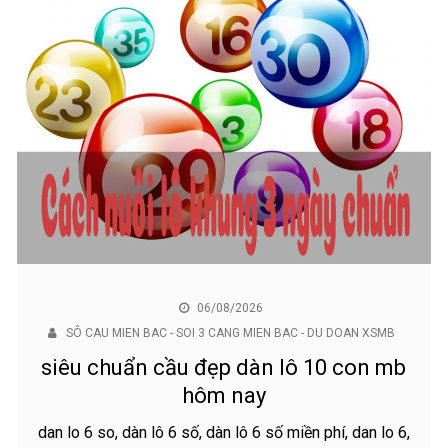
06/08/2026
SÔ CAU MIEN BAC - SOI 3 CANG MIEN BAC - DU DOAN XSMB
siêu chuẩn cầu đẹp dàn lô 10 con mb
hôm nay
dan lo 6 so, dàn lô 6 số, dàn lô 6 số miền phí, dan lo 6,