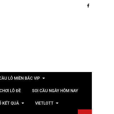
CẦU LÔ MIỀN BẮC VIP
CHƠI LÔ ĐỀ
SOI CẦU NGÀY HÔM NAY
Ổ KẾT QUẢ
VIETLOTT