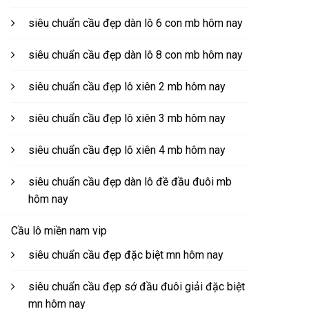
siêu chuẩn cầu đẹp dàn lô 6 con mb hôm nay
siêu chuẩn cầu đẹp dàn lô 8 con mb hôm nay
siêu chuẩn cầu đẹp lô xiên 2 mb hôm nay
siêu chuẩn cầu đẹp lô xiên 3 mb hôm nay
siêu chuẩn cầu đẹp lô xiên 4 mb hôm nay
siêu chuẩn cầu đẹp dàn lô đề đầu đuôi mb
hôm nay
Cầu lô miền nam vip
siêu chuẩn cầu đẹp đặc biệt mn hôm nay
siêu chuẩn cầu đẹp sớ đầu đuôi giải đặc biệt
mn hôm nay