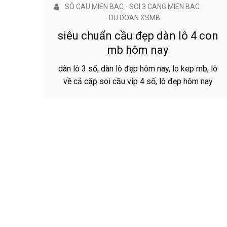
SÔ CAU MIEN BAC - SOI 3 CANG MIEN BAC
- DU DOAN XSMB
siêu chuẩn cầu đẹp dàn lô 4 con
mb hôm nay
dàn lô 3 số, dàn lô đẹp hôm nay, lo kep mb, lô
về cả cặp soi cầu vip 4 số, lô đẹp hôm nay