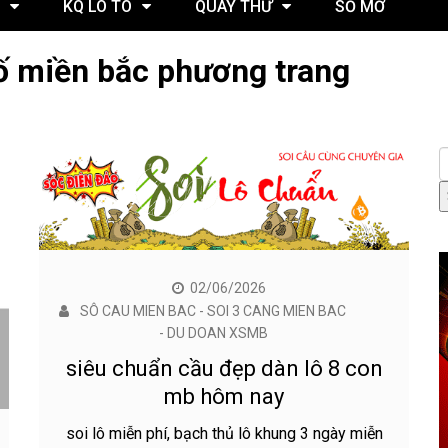
KQ LÔ TÔ
QUAY THỬ
SỔ MƠ
số miền bắc phương trang
02/06/2026
SÔ CAU MIEN BAC - SOI 3 CANG MIEN BAC
- DU DOAN XSMB
siêu chuẩn cầu đẹp dàn lô 8 con
mb hôm nay
soi lô miễn phí, bạch thủ lô khung 3 ngày miễn