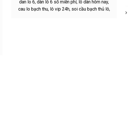
dan lo 6, dàn lô 6 số miền phí, lô dàn hôm nay,
cau lo bạch thu, lô vip 24h, soi cầu bạch thủ lô,