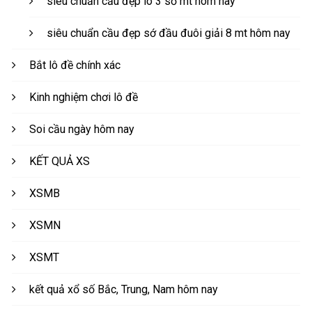
siêu chuẩn cầu đẹp lô 3 số mt hôm nay
siêu chuẩn cầu đẹp sớ đầu đuôi giải 8 mt hôm nay
Bắt lô đề chính xác
Kinh nghiệm chơi lô đề
Soi cầu ngày hôm nay
KẾT QUẢ XS
XSMB
XSMN
XSMT
kết quả xổ số Bắc, Trung, Nam hôm nay