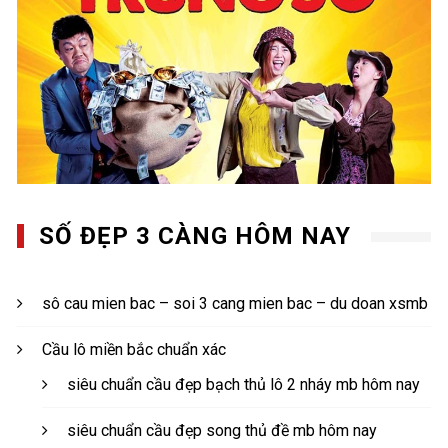
SỐ ĐẸP 3 CÀNG HÔM NAY
sô cau mien bac – soi 3 cang mien bac – du doan xsmb
Cầu lô miền bắc chuẩn xác
siêu chuẩn cầu đẹp bạch thủ lô 2 nháy mb hôm nay
siêu chuẩn cầu đẹp song thủ đề mb hôm nay