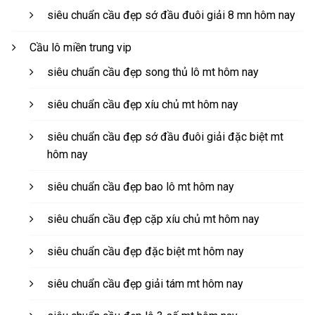
siêu chuẩn cầu đẹp sớ đầu đuôi giải 8 mn hôm nay
Cầu lô miền trung vip
siêu chuẩn cầu đẹp song thủ lô mt hôm nay
siêu chuẩn cầu đẹp xíu chủ mt hôm nay
siêu chuẩn cầu đẹp sớ đầu đuôi giải đặc biệt mt
hôm nay
siêu chuẩn cầu đẹp bao lô mt hôm nay
siêu chuẩn cầu đẹp cặp xíu chủ mt hôm nay
siêu chuẩn cầu đẹp đặc biệt mt hôm nay
siêu chuẩn cầu đẹp giải tám mt hôm nay