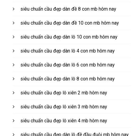
siêu chuẩn cầu đẹp dàn đề 8 con mb hôm nay
siêu chuẩn cầu đẹp dàn đề 10 con mb hôm nay
siêu chuẩn cầu đẹp dàn lô 10 con mb hôm nay
siêu chuẩn cầu đẹp dàn lô 4 con mb hôm nay
siêu chuẩn cầu đẹp dàn lô 6 con mb hôm nay
siêu chuẩn cầu đẹp dàn lô 8 con mb hôm nay
siêu chuẩn cầu đẹp lô xiên 2 mb hôm nay
siêu chuẩn cầu đẹp lô xiên 3 mb hôm nay
siêu chuẩn cầu đẹp lô xiên 4 mb hôm nay
siêu chuẩn cầu đẹp dàn lô đề đầu đuôi mb hôm nay