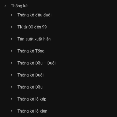
Thống kê
Thống kê đầu đuôi
TK từ 00 đến 99
Tần suất xuất hiện
Thống kê Tổng
Thống kê Đầu – Đuôi
Thống kê Đuôi
Thống kê Đầu
Thống kê lô kép
Thống kê lô xiên