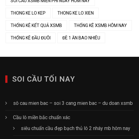
SOI CẦU XSMB MIỄN PHÍ NGÀY HÔM NAY
THONG KE LO KEP
THONG KE LO XIEN
THỐNG KÊ KẾT QUẢ XSMB
THỐNG KÊ XSMB HÔM NAY
THỐNG KÊ ĐẦU ĐUÔI
ĐÈ 1 ĂN BAO NHIÊU
SOI CẦU TỐI NAY
sô cau mien bac – soi 3 cang mien bac – du doan xsmb
Cầu lô miền bắc chuẩn xác
siêu chuẩn cầu đẹp bạch thủ lô 2 nháy mb hôm nay