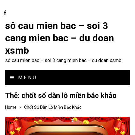
sô cau mien bac – soi 3
cang mien bac – du doan
xsmb
sô cau mien bac – soi 3 cang mien bac – du doan xsmb
MENU
Thẻ:
chốt số dàn lô miền bắc khảo
Home
Chốt Số Dàn Lô Miền Bắc Khảo