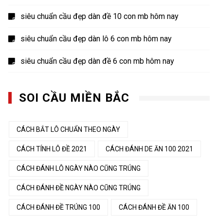
siêu chuẩn cầu đẹp dàn đề 10 con mb hôm nay
siêu chuẩn cầu đẹp dàn lô 6 con mb hôm nay
siêu chuẩn cầu đẹp dàn đề 6 con mb hôm nay
SOI CẦU MIỀN BẮC
CÁCH BẮT LÔ CHUẨN THEO NGÀY
CÁCH TÍNH LÔ ĐỀ 2021
CÁCH ĐÁNH DE ĂN 100 2021
CÁCH ĐÁNH LÔ NGÀY NÀO CŨNG TRÚNG
CÁCH ĐÁNH ĐỀ NGÀY NÀO CŨNG TRÚNG
CÁCH ĐÁNH ĐỀ TRÚNG 100
CÁCH ĐÁNH ĐỀ ĂN 100