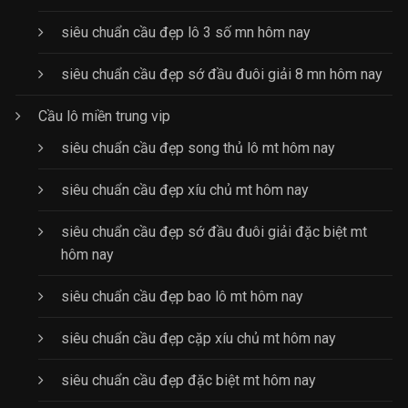
siêu chuẩn cầu đẹp lô 3 số mn hôm nay
siêu chuẩn cầu đẹp sớ đầu đuôi giải 8 mn hôm nay
Cầu lô miền trung vip
siêu chuẩn cầu đẹp song thủ lô mt hôm nay
siêu chuẩn cầu đẹp xíu chủ mt hôm nay
siêu chuẩn cầu đẹp sớ đầu đuôi giải đặc biệt mt
hôm nay
siêu chuẩn cầu đẹp bao lô mt hôm nay
siêu chuẩn cầu đẹp cặp xíu chủ mt hôm nay
siêu chuẩn cầu đẹp đặc biệt mt hôm nay