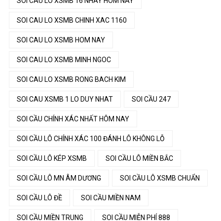
SOI CAU LO XSMB 16 NHAY HOM NAY
SOI CAU LO XSMB CHINH XAC 1160
SOI CAU LO XSMB HOM NAY
SOI CAU LO XSMB MINH NGOC
SOI CAU LO XSMB RONG BACH KIM
SOI CAU XSMB 1 LO DUY NHAT
SOI CẦU 247
SOI CẦU CHÍNH XÁC NHẤT HÔM NAY
SOI CẦU LÔ CHÍNH XÁC 100 ĐÁNH LÔ KHÔNG LỖ
SOI CẦU LÔ KÉP XSMB
SOI CẦU LÔ MIỀN BẮC
SOI CẦU LÔ MN ÂM DƯƠNG
SOI CẦU LÔ XSMB CHUẨN
SOI CẦU LÔ ĐỀ
SOI CẦU MIỀN NAM
SOI CẦU MIỀN TRUNG
SOI CẦU MIỄN PHÍ 888