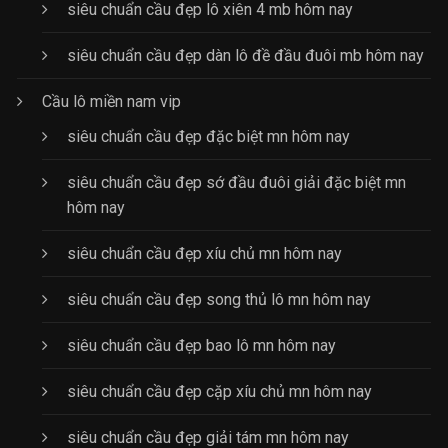
siêu chuẩn cầu đẹp lô xiên 4 mb hôm nay
siêu chuẩn cầu đẹp dàn lô đề đầu đuôi mb hôm nay
Cầu lô miền nam vip
siêu chuẩn cầu đẹp đặc biệt mn hôm nay
siêu chuẩn cầu đẹp sớ đầu đuôi giải đặc biệt mn
hôm nay
siêu chuẩn cầu đẹp xíu chủ mn hôm nay
siêu chuẩn cầu đẹp song thủ lô mn hôm nay
siêu chuẩn cầu đẹp bao lô mn hôm nay
siêu chuẩn cầu đẹp cặp xíu chủ mn hôm nay
siêu chuẩn cầu đẹp giải tám mn hôm nay