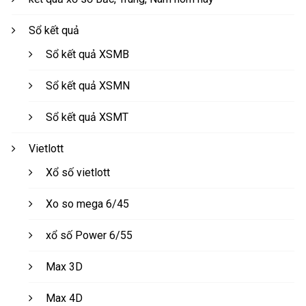
Sổ kết quả
Sổ kết quả XSMB
Sổ kết quả XSMN
Sổ kết quả XSMT
Vietlott
Xổ số vietlott
Xo so mega 6/45
xổ số Power 6/55
Max 3D
Max 4D