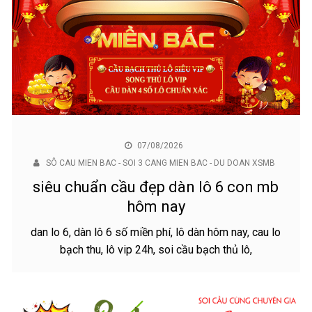
07/08/2026
SÔ CAU MIEN BAC - SOI 3 CANG MIEN BAC - DU DOAN XSMB
siêu chuẩn cầu đẹp dàn lô 6 con mb
hôm nay
dan lo 6, dàn lô 6 số miền phí, lô dàn hôm nay, cau lo
bạch thu, lô vip 24h, soi cầu bạch thủ lô,