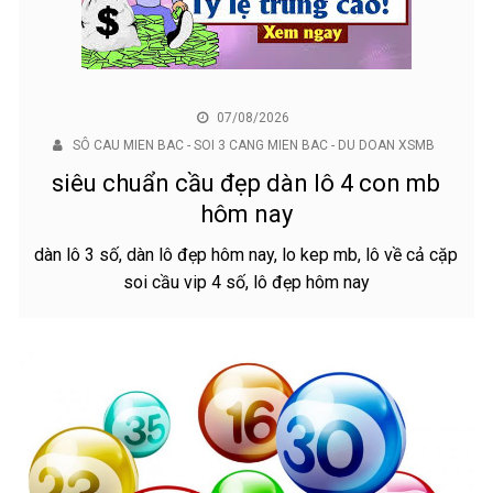
07/08/2026
SÔ CAU MIEN BAC - SOI 3 CANG MIEN BAC - DU DOAN XSMB
siêu chuẩn cầu đẹp dàn lô 4 con mb
hôm nay
dàn lô 3 số, dàn lô đẹp hôm nay, lo kep mb, lô về cả cặp
soi cầu vip 4 số, lô đẹp hôm nay