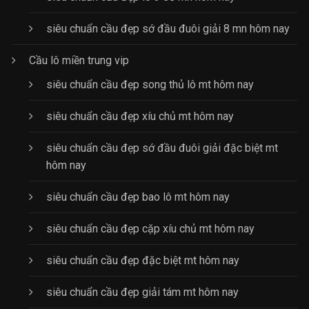
siêu chuẩn cầu đẹp sớ đầu đuôi giải 8 mn hôm nay
Cầu lô miền trung vip
siêu chuẩn cầu đẹp song thủ lô mt hôm nay
siêu chuẩn cầu đẹp xíu chủ mt hôm nay
siêu chuẩn cầu đẹp sớ đầu đuôi giải đặc biệt mt
hôm nay
siêu chuẩn cầu đẹp bao lô mt hôm nay
siêu chuẩn cầu đẹp cặp xíu chủ mt hôm nay
siêu chuẩn cầu đẹp đặc biệt mt hôm nay
siêu chuẩn cầu đẹp giải tám mt hôm nay