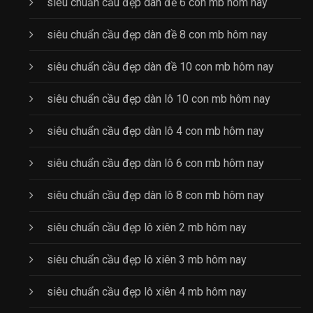
siêu chuẩn cầu đẹp dàn đề 6 con mb hôm nay
siêu chuẩn cầu đẹp dàn đề 8 con mb hôm nay
siêu chuẩn cầu đẹp dàn đề 10 con mb hôm nay
siêu chuẩn cầu đẹp dàn lô 10 con mb hôm nay
siêu chuẩn cầu đẹp dàn lô 4 con mb hôm nay
siêu chuẩn cầu đẹp dàn lô 6 con mb hôm nay
siêu chuẩn cầu đẹp dàn lô 8 con mb hôm nay
siêu chuẩn cầu đẹp lô xiên 2 mb hôm nay
siêu chuẩn cầu đẹp lô xiên 3 mb hôm nay
siêu chuẩn cầu đẹp lô xiên 4 mb hôm nay