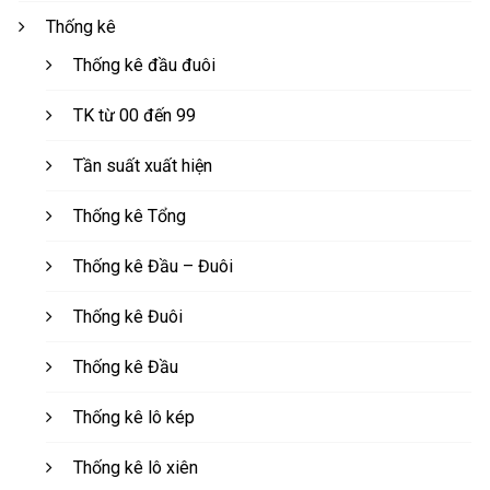
Thống kê
Thống kê đầu đuôi
TK từ 00 đến 99
Tần suất xuất hiện
Thống kê Tổng
Thống kê Đầu – Đuôi
Thống kê Đuôi
Thống kê Đầu
Thống kê lô kép
Thống kê lô xiên