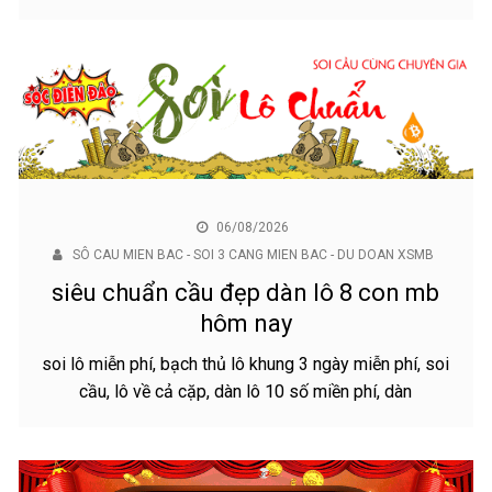
06/08/2026
SÔ CAU MIEN BAC - SOI 3 CANG MIEN BAC - DU DOAN XSMB
siêu chuẩn cầu đẹp dàn lô 8 con mb
hôm nay
soi lô miễn phí, bạch thủ lô khung 3 ngày miễn phí, soi
cầu, lô về cả cặp, dàn lô 10 số miền phí, dàn