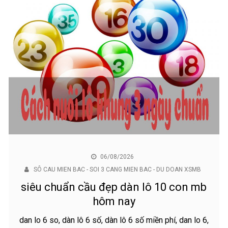
06/08/2026
SÔ CAU MIEN BAC - SOI 3 CANG MIEN BAC - DU DOAN XSMB
siêu chuẩn cầu đẹp dàn lô 10 con mb
hôm nay
dan lo 6 so, dàn lô 6 số, dàn lô 6 số miền phí, dan lo 6,