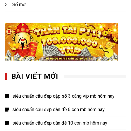
Sổ mơ
BÀI VIẾT MỚI
siêu chuẩn cầu đẹp cặp số 3 càng víp mb hôm nay
siêu chuẩn cầu đẹp dàn đề 6 con mb hôm nay
siêu chuẩn cầu đẹp dàn đề 10 con mb hôm nay