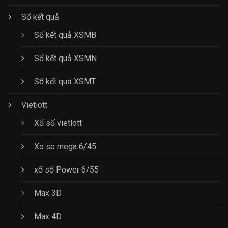
Sổ kết quả
Sổ kết quả XSMB
Sổ kết quả XSMN
Sổ kết quả XSMT
Vietlott
Xổ số vietlott
Xo so mega 6/45
xổ số Power 6/55
Max 3D
Max 4D