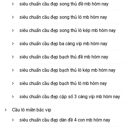
siêu chuẩn cầu đẹp song thủ đề mb hôm nay
siêu chuẩn cầu đẹp song thủ lô mb hôm nay
siêu chuẩn cầu đẹp song thủ lô kép mb hôm nay
siêu chuẩn cầu đẹp ba càng víp mb hôm nay
siêu chuẩn cầu đẹp bạch thủ đề mb hôm nay
siêu chuẩn cầu đẹp bạch thủ lô kép mb hôm nay
siêu chuẩn cầu đẹp bạch thủ lô mb hôm nay
siêu chuẩn cầu đẹp cặp số 3 càng víp mb hôm nay
Cầu lô miền bắc vip
siêu chuẩn cầu đẹp dàn đề 4 con mb hôm nay