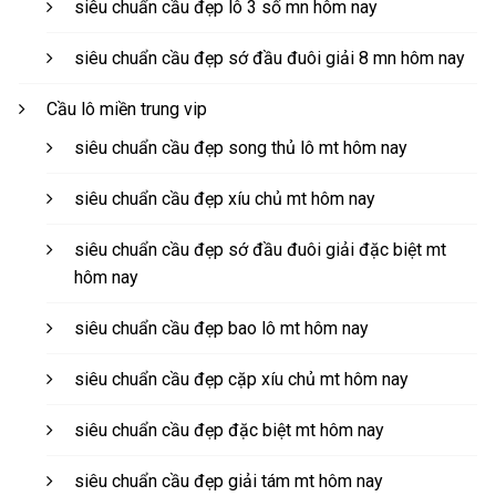
siêu chuẩn cầu đẹp lô 3 số mn hôm nay
siêu chuẩn cầu đẹp sớ đầu đuôi giải 8 mn hôm nay
Cầu lô miền trung vip
siêu chuẩn cầu đẹp song thủ lô mt hôm nay
siêu chuẩn cầu đẹp xíu chủ mt hôm nay
siêu chuẩn cầu đẹp sớ đầu đuôi giải đặc biệt mt
hôm nay
siêu chuẩn cầu đẹp bao lô mt hôm nay
siêu chuẩn cầu đẹp cặp xíu chủ mt hôm nay
siêu chuẩn cầu đẹp đặc biệt mt hôm nay
siêu chuẩn cầu đẹp giải tám mt hôm nay