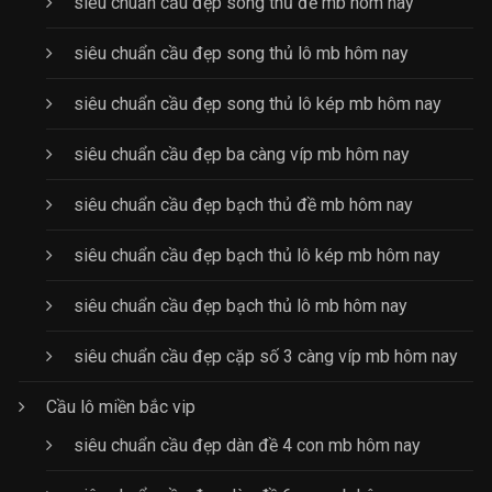
siêu chuẩn cầu đẹp song thủ đề mb hôm nay
siêu chuẩn cầu đẹp song thủ lô mb hôm nay
siêu chuẩn cầu đẹp song thủ lô kép mb hôm nay
siêu chuẩn cầu đẹp ba càng víp mb hôm nay
siêu chuẩn cầu đẹp bạch thủ đề mb hôm nay
siêu chuẩn cầu đẹp bạch thủ lô kép mb hôm nay
siêu chuẩn cầu đẹp bạch thủ lô mb hôm nay
siêu chuẩn cầu đẹp cặp số 3 càng víp mb hôm nay
Cầu lô miền bắc vip
siêu chuẩn cầu đẹp dàn đề 4 con mb hôm nay