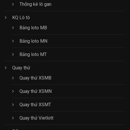
Thống kê lô gan
KQ Lô tô
Bảng loto MB
Bảng loto MN
Bảng loto MT
Quay thử
Quay thử XSMB
Quay thử XSMN
Quay thử XSMT
Quay thử Vietlott