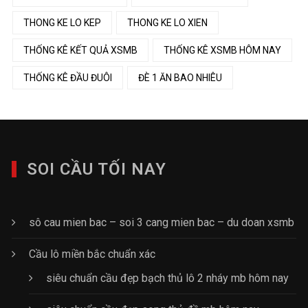
THONG KE LO KEP
THONG KE LO XIEN
THỐNG KÊ KẾT QUẢ XSMB
THỐNG KÊ XSMB HÔM NAY
THỐNG KÊ ĐẦU ĐUÔI
ĐÈ 1 ĂN BAO NHIÊU
SOI CẦU TỐI NAY
sô cau mien bac – soi 3 cang mien bac – du doan xsmb
Cầu lô miền bắc chuẩn xác
siêu chuẩn cầu đẹp bạch thủ lô 2 nháy mb hôm nay