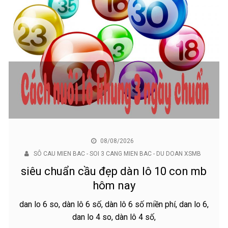
08/08/2026
SÔ CAU MIEN BAC - SOI 3 CANG MIEN BAC - DU DOAN XSMB
siêu chuẩn cầu đẹp dàn lô 10 con mb
hôm nay
dan lo 6 so, dàn lô 6 số, dàn lô 6 số miền phí, dan lo 6,
dan lo 4 so, dàn lô 4 số,