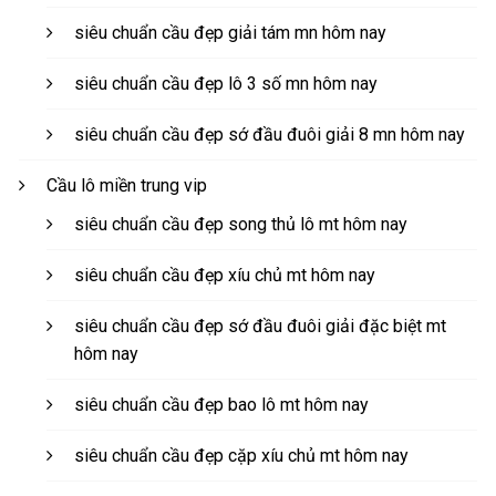
siêu chuẩn cầu đẹp giải tám mn hôm nay
siêu chuẩn cầu đẹp lô 3 số mn hôm nay
siêu chuẩn cầu đẹp sớ đầu đuôi giải 8 mn hôm nay
Cầu lô miền trung vip
siêu chuẩn cầu đẹp song thủ lô mt hôm nay
siêu chuẩn cầu đẹp xíu chủ mt hôm nay
siêu chuẩn cầu đẹp sớ đầu đuôi giải đặc biệt mt
hôm nay
siêu chuẩn cầu đẹp bao lô mt hôm nay
siêu chuẩn cầu đẹp cặp xíu chủ mt hôm nay