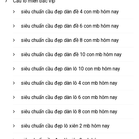
Cầu lô miền bắc vip
siêu chuẩn cầu đẹp dàn đề 4 con mb hôm nay
siêu chuẩn cầu đẹp dàn đề 6 con mb hôm nay
siêu chuẩn cầu đẹp dàn đề 8 con mb hôm nay
siêu chuẩn cầu đẹp dàn đề 10 con mb hôm nay
siêu chuẩn cầu đẹp dàn lô 10 con mb hôm nay
siêu chuẩn cầu đẹp dàn lô 4 con mb hôm nay
siêu chuẩn cầu đẹp dàn lô 6 con mb hôm nay
siêu chuẩn cầu đẹp dàn lô 8 con mb hôm nay
siêu chuẩn cầu đẹp lô xiên 2 mb hôm nay