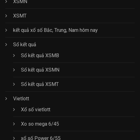
XSMN
XSMT
kết quả xổ số Bắc, Trung, Nam hôm nay
Sổ kết quả
Sổ kết quả XSMB
Sổ kết quả XSMN
Sổ kết quả XSMT
Vietlott
Xổ số vietlott
Xo so mega 6/45
xổ số Power 6/55