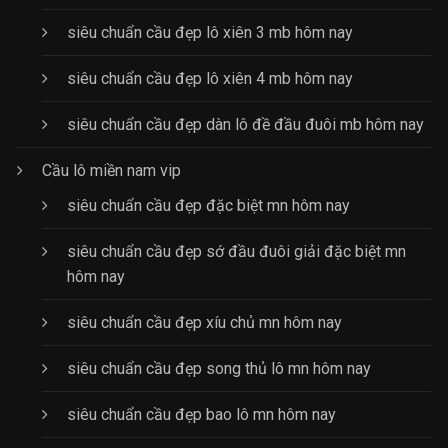
siêu chuẩn cầu đẹp lô xiên 3 mb hôm nay
siêu chuẩn cầu đẹp lô xiên 4 mb hôm nay
siêu chuẩn cầu đẹp dàn lô đề đầu đuôi mb hôm nay
Cầu lô miền nam vip
siêu chuẩn cầu đẹp đặc biệt mn hôm nay
siêu chuẩn cầu đẹp sớ đầu đuôi giải đặc biệt mn
hôm nay
siêu chuẩn cầu đẹp xíu chủ mn hôm nay
siêu chuẩn cầu đẹp song thủ lô mn hôm nay
siêu chuẩn cầu đẹp bao lô mn hôm nay