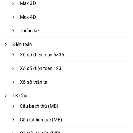
Max 3D
Max 4D
Thống kê
Điện toán
Xổ số điện toán 6×36
Xổ số điện toán 123
Xổ số thần tài
TK Cầu
Cầu bạch thủ (MB)
Cầu lật liên tục (MB)