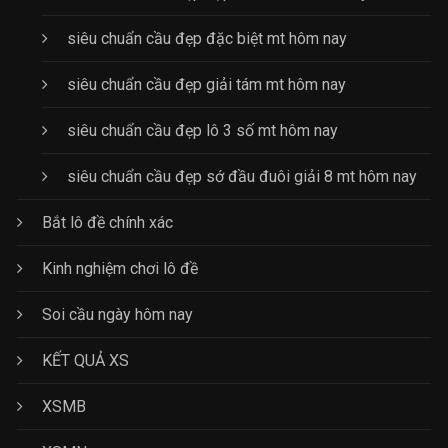
siêu chuẩn cầu đẹp đặc biệt mt hôm nay
siêu chuẩn cầu đẹp giải tám mt hôm nay
siêu chuẩn cầu đẹp lô 3 số mt hôm nay
siêu chuẩn cầu đẹp sớ đầu đuôi giải 8 mt hôm nay
Bắt lô đề chính xác
Kinh nghiệm chơi lô đề
Soi cầu ngày hôm nay
KẾT QUẢ XS
XSMB