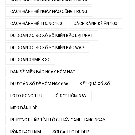
CÁCH ĐÁNH ĐỀ NGÀY NÀO CŨNG TRÚNG
CÁCH ĐÁNH ĐỀ TRÚNG 100
CÁCH ĐÁNH ĐỀ ĂN 100
DU DOAN XO SO XỔ SỐ MIỀN BẮC DẠI PHÁT
DU DOAN XO SO XỔ SỐ MIỀN BẮC WAP
DU DOAN XSMB 3 SO
DÀN ĐỀ MIỀN BẮC NGÀY HÔM NAY
DỰ ĐOÁN SỐ ĐỀ HÔM NAY 666
KẾT QUẢ XỔ SỐ
LOTO SONG THU
LÔ ĐẸP HÔM NAY
MẸO ĐÁNH ĐỀ
PHƯƠNG PHÁP TÍNH LÔ CHUẨN ĐÁNH HÀNG NGÀY
RỒNG BẠCH KIM
SOI CAU LO DE DEP