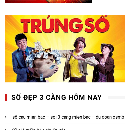
SỐ ĐẸP 3 CÀNG HÔM NAY
sô cau mien bac – soi 3 cang mien bac – du doan xsmb