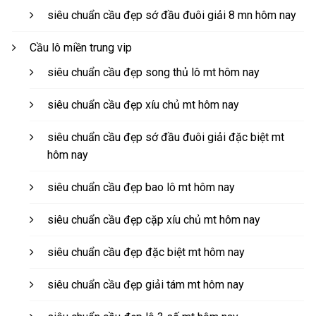
siêu chuẩn cầu đẹp sớ đầu đuôi giải 8 mn hôm nay
Cầu lô miền trung vip
siêu chuẩn cầu đẹp song thủ lô mt hôm nay
siêu chuẩn cầu đẹp xíu chủ mt hôm nay
siêu chuẩn cầu đẹp sớ đầu đuôi giải đặc biệt mt
hôm nay
siêu chuẩn cầu đẹp bao lô mt hôm nay
siêu chuẩn cầu đẹp cặp xíu chủ mt hôm nay
siêu chuẩn cầu đẹp đặc biệt mt hôm nay
siêu chuẩn cầu đẹp giải tám mt hôm nay