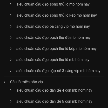
siêu chuẩn cầu đẹp song thủ lô mb hôm nay
siêu chuẩn cầu đẹp song thủ lô kép mb hôm nay
siêu chuẩn cầu đẹp ba càng víp mb hôm nay
siêu chuẩn cầu đẹp bạch thủ đề mb hôm nay
siêu chuẩn cầu đẹp bạch thủ lô kép mb hôm nay
siêu chuẩn cầu đẹp bạch thủ lô mb hôm nay
siêu chuẩn cầu đẹp cặp số 3 càng víp mb hôm nay
Cầu lô miền bắc vip
siêu chuẩn cầu đẹp dàn đề 4 con mb hôm nay
siêu chuẩn cầu đẹp dàn đề 6 con mb hôm nay