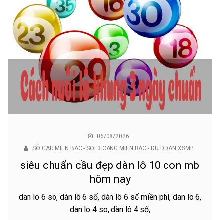
06/08/2026
SÔ CAU MIEN BAC - SOI 3 CANG MIEN BAC - DU DOAN XSMB
siêu chuẩn cầu đẹp dàn lô 10 con mb
hôm nay
dan lo 6 so, dàn lô 6 số, dàn lô 6 số miền phí, dan lo 6,
dan lo 4 so, dàn lô 4 số,