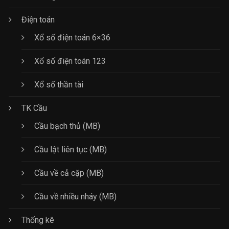
Điện toán
Xổ số điện toán 6×36
Xổ số điện toán 123
Xổ số thần tài
TK Cầu
Cầu bạch thủ (MB)
Cầu lật liên tục (MB)
Cầu về cả cặp (MB)
Cầu về nhiều nháy (MB)
Thống kê