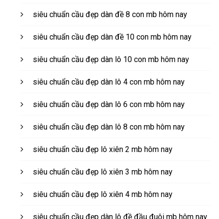
siêu chuẩn cầu đẹp dàn đề 8 con mb hôm nay
siêu chuẩn cầu đẹp dàn đề 10 con mb hôm nay
siêu chuẩn cầu đẹp dàn lô 10 con mb hôm nay
siêu chuẩn cầu đẹp dàn lô 4 con mb hôm nay
siêu chuẩn cầu đẹp dàn lô 6 con mb hôm nay
siêu chuẩn cầu đẹp dàn lô 8 con mb hôm nay
siêu chuẩn cầu đẹp lô xiên 2 mb hôm nay
siêu chuẩn cầu đẹp lô xiên 3 mb hôm nay
siêu chuẩn cầu đẹp lô xiên 4 mb hôm nay
siêu chuẩn cầu đẹp dàn lô đề đầu đuôi mb hôm nay