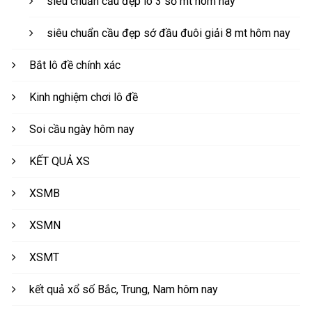
siêu chuẩn cầu đẹp lô 3 số mt hôm nay
siêu chuẩn cầu đẹp sớ đầu đuôi giải 8 mt hôm nay
Bắt lô đề chính xác
Kinh nghiệm chơi lô đề
Soi cầu ngày hôm nay
KẾT QUẢ XS
XSMB
XSMN
XSMT
kết quả xổ số Bắc, Trung, Nam hôm nay