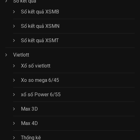
Sổ kết quả
Sổ kết quả XSMB
Sổ kết quả XSMN
Sổ kết quả XSMT
Vietlott
Xổ số vietlott
Xo so mega 6/45
xổ số Power 6/55
Max 3D
Max 4D
Thống kê