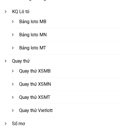
KQ Lô tô
Bảng loto MB
Bảng loto MN
Bảng loto MT
Quay thử
Quay thử XSMB
Quay thử XSMN
Quay thử XSMT
Quay thử Vietlott
Sổ mơ