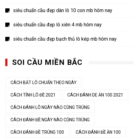
siêu chuẩn cầu đẹp dàn lô 10 con mb hôm nay
siêu chuẩn cầu đẹp lô xiên 4 mb hôm nay
siêu chuẩn cầu đẹp bạch thủ lô kép mb hôm nay
SOI CẦU MIỀN BẮC
CÁCH BẮT LÔ CHUẨN THEO NGÀY
CÁCH TÍNH LÔ ĐỀ 2021
CÁCH ĐÁNH DE ĂN 100 2021
CÁCH ĐÁNH LÔ NGÀY NÀO CŨNG TRÚNG
CÁCH ĐÁNH ĐỀ NGÀY NÀO CŨNG TRÚNG
CÁCH ĐÁNH ĐỀ TRÚNG 100
CÁCH ĐÁNH ĐỀ ĂN 100