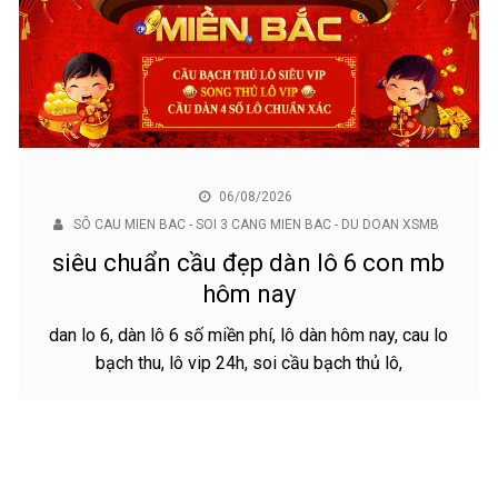
06/08/2026
SÔ CAU MIEN BAC - SOI 3 CANG MIEN BAC - DU DOAN XSMB
siêu chuẩn cầu đẹp dàn lô 6 con mb
hôm nay
dan lo 6, dàn lô 6 số miền phí, lô dàn hôm nay, cau lo
bạch thu, lô vip 24h, soi cầu bạch thủ lô,