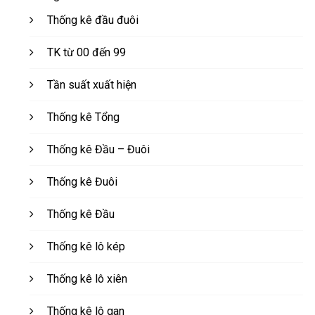
Thống kê đầu đuôi
TK từ 00 đến 99
Tần suất xuất hiện
Thống kê Tổng
Thống kê Đầu – Đuôi
Thống kê Đuôi
Thống kê Đầu
Thống kê lô kép
Thống kê lô xiên
Thống kê lô gan