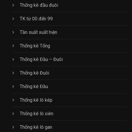
Thống kê đầu đuôi
TK từ 00 đến 99
Tần suất xuất hiện
Thống kê Tổng
Thống kê Đầu – Đuôi
Thống kê Đuôi
Thống kê Đầu
Thống kê lô kép
Thống kê lô xiên
Thống kê lô gan