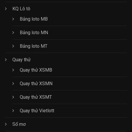
KQ Lô tô
Bảng loto MB
Bảng loto MN
Bảng loto MT
Quay thử
Quay thử XSMB
Quay thử XSMN
Quay thử XSMT
Quay thử Vietlott
Sổ mơ