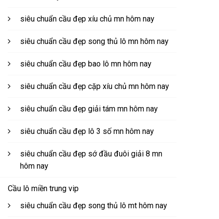
siêu chuẩn cầu đẹp xíu chủ mn hôm nay
siêu chuẩn cầu đẹp song thủ lô mn hôm nay
siêu chuẩn cầu đẹp bao lô mn hôm nay
siêu chuẩn cầu đẹp cặp xíu chủ mn hôm nay
siêu chuẩn cầu đẹp giải tám mn hôm nay
siêu chuẩn cầu đẹp lô 3 số mn hôm nay
siêu chuẩn cầu đẹp sớ đầu đuôi giải 8 mn
hôm nay
Cầu lô miền trung vip
siêu chuẩn cầu đẹp song thủ lô mt hôm nay