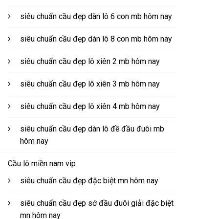
siêu chuẩn cầu đẹp dàn lô 6 con mb hôm nay
siêu chuẩn cầu đẹp dàn lô 8 con mb hôm nay
siêu chuẩn cầu đẹp lô xiên 2 mb hôm nay
siêu chuẩn cầu đẹp lô xiên 3 mb hôm nay
siêu chuẩn cầu đẹp lô xiên 4 mb hôm nay
siêu chuẩn cầu đẹp dàn lô đề đầu đuôi mb
hôm nay
Cầu lô miền nam vip
siêu chuẩn cầu đẹp đặc biệt mn hôm nay
siêu chuẩn cầu đẹp sớ đầu đuôi giải đặc biệt
mn hôm nay