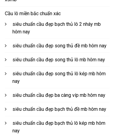
Cầu lô miền bắc chuẩn xác
siêu chuẩn cầu đẹp bạch thủ lô 2 nháy mb
hôm nay
siêu chuẩn cầu đẹp song thủ đề mb hôm nay
siêu chuẩn cầu đẹp song thủ lô mb hôm nay
siêu chuẩn cầu đẹp song thủ lô kép mb hôm
nay
siêu chuẩn cầu đẹp ba càng víp mb hôm nay
siêu chuẩn cầu đẹp bạch thủ đề mb hôm nay
siêu chuẩn cầu đẹp bạch thủ lô kép mb hôm
nay