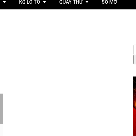
KQ LÔ TÔ
QUAY THỬ
SỔ MƠ