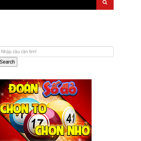
Search