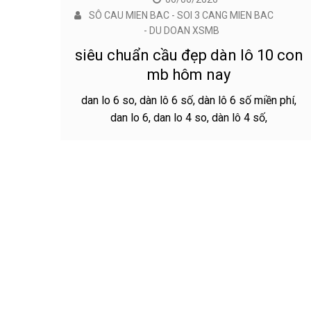
SÔ CAU MIEN BAC - SOI 3 CANG MIEN BAC
- DU DOAN XSMB
siêu chuẩn cầu đẹp dàn lô 10 con
mb hôm nay
dan lo 6 so, dàn lô 6 số, dàn lô 6 số miền phí,
dan lo 6, dan lo 4 so, dàn lô 4 số,