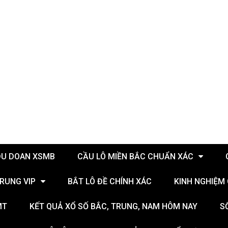
 DU DOAN XSMB
CẦU LÔ MIỀN BẮC CHUẨN XÁC
TRUNG VIP
BẮT LÔ ĐỀ CHÍNH XÁC
KINH NGHIỆM 
MT
KẾT QUẢ XỔ SỐ BẮC, TRUNG, NAM HÔM NAY
S