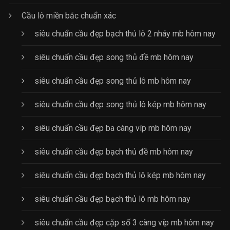
Cầu lô miền bắc chuẩn xác
siêu chuẩn cầu đẹp bạch thủ lô 2 nháy mb hôm nay
siêu chuẩn cầu đẹp song thủ đề mb hôm nay
siêu chuẩn cầu đẹp song thủ lô mb hôm nay
siêu chuẩn cầu đẹp song thủ lô kép mb hôm nay
siêu chuẩn cầu đẹp ba càng víp mb hôm nay
siêu chuẩn cầu đẹp bạch thủ đề mb hôm nay
siêu chuẩn cầu đẹp bạch thủ lô kép mb hôm nay
siêu chuẩn cầu đẹp bạch thủ lô mb hôm nay
siêu chuẩn cầu đẹp cặp số 3 càng víp mb hôm nay