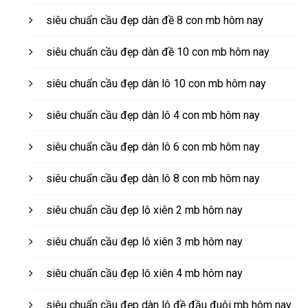
siêu chuẩn cầu đẹp dàn đề 8 con mb hôm nay
siêu chuẩn cầu đẹp dàn đề 10 con mb hôm nay
siêu chuẩn cầu đẹp dàn lô 10 con mb hôm nay
siêu chuẩn cầu đẹp dàn lô 4 con mb hôm nay
siêu chuẩn cầu đẹp dàn lô 6 con mb hôm nay
siêu chuẩn cầu đẹp dàn lô 8 con mb hôm nay
siêu chuẩn cầu đẹp lô xiên 2 mb hôm nay
siêu chuẩn cầu đẹp lô xiên 3 mb hôm nay
siêu chuẩn cầu đẹp lô xiên 4 mb hôm nay
siêu chuẩn cầu đẹp dàn lô đề đầu đuôi mb hôm nay