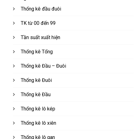
Thống kê đầu đuôi
TK từ 00 đến 99
Tần suất xuất hiện
Thống kê Tổng
Thống kê Đầu – Đuôi
Thống kê Đuôi
Thống kê Đầu
Thống kê lô kép
Thống kê lô xiên
Thống kê lô gan