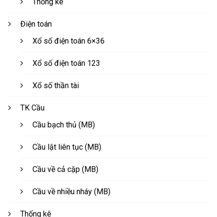
Thống kê
Điện toán
Xổ số điện toán 6×36
Xổ số điện toán 123
Xổ số thần tài
TK Cầu
Cầu bạch thủ (MB)
Cầu lật liên tục (MB)
Cầu về cả cặp (MB)
Cầu về nhiều nháy (MB)
Thống kê