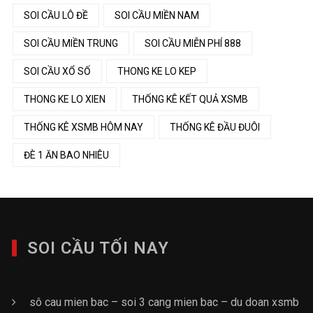
SOI CẦU LÔ ĐỀ
SOI CẦU MIỀN NAM
SOI CẦU MIỀN TRUNG
SOI CẦU MIỄN PHÍ 888
SOI CẦU XỔ SỐ
THONG KE LO KEP
THONG KE LO XIEN
THỐNG KÊ KẾT QUẢ XSMB
THỐNG KÊ XSMB HÔM NAY
THỐNG KÊ ĐẦU ĐUÔI
ĐÈ 1 ĂN BAO NHIÊU
SOI CẦU TỐI NAY
sô cau mien bac – soi 3 cang mien bac – du doan xsmb