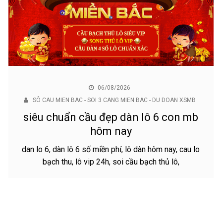
06/08/2026
SÔ CAU MIEN BAC - SOI 3 CANG MIEN BAC - DU DOAN XSMB
siêu chuẩn cầu đẹp dàn lô 6 con mb
hôm nay
dan lo 6, dàn lô 6 số miền phí, lô dàn hôm nay, cau lo
bạch thu, lô vip 24h, soi cầu bạch thủ lô,