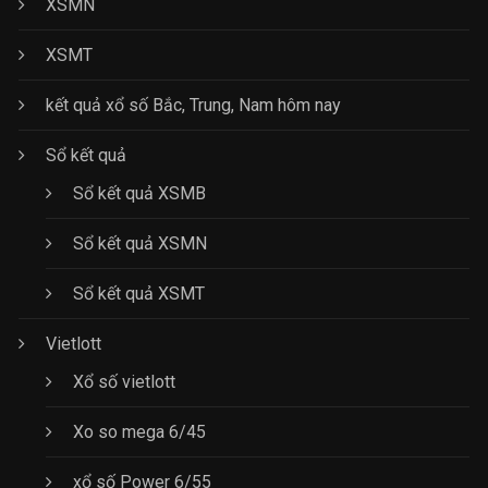
XSMN
XSMT
kết quả xổ số Bắc, Trung, Nam hôm nay
Sổ kết quả
Sổ kết quả XSMB
Sổ kết quả XSMN
Sổ kết quả XSMT
Vietlott
Xổ số vietlott
Xo so mega 6/45
xổ số Power 6/55