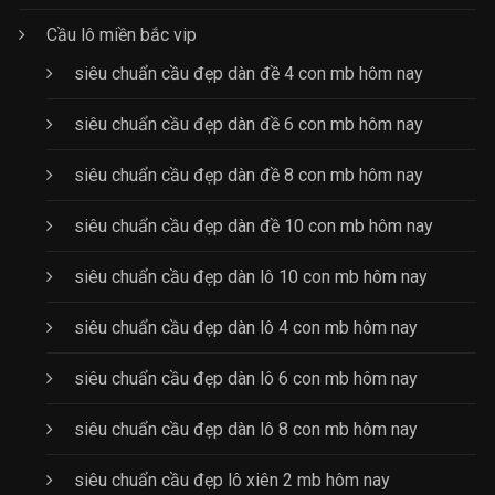
Cầu lô miền bắc vip
siêu chuẩn cầu đẹp dàn đề 4 con mb hôm nay
siêu chuẩn cầu đẹp dàn đề 6 con mb hôm nay
siêu chuẩn cầu đẹp dàn đề 8 con mb hôm nay
siêu chuẩn cầu đẹp dàn đề 10 con mb hôm nay
siêu chuẩn cầu đẹp dàn lô 10 con mb hôm nay
siêu chuẩn cầu đẹp dàn lô 4 con mb hôm nay
siêu chuẩn cầu đẹp dàn lô 6 con mb hôm nay
siêu chuẩn cầu đẹp dàn lô 8 con mb hôm nay
siêu chuẩn cầu đẹp lô xiên 2 mb hôm nay