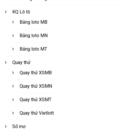
KQ Lô tô
Bảng loto MB
Bảng loto MN
Bảng loto MT
Quay thử
Quay thử XSMB
Quay thử XSMN
Quay thử XSMT
Quay thử Vietlott
Sổ mơ