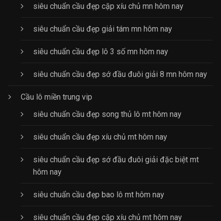
siêu chuẩn cầu đẹp cặp xíu chủ mn hôm nay
siêu chuẩn cầu đẹp giải tám mn hôm nay
siêu chuẩn cầu đẹp lô 3 số mn hôm nay
siêu chuẩn cầu đẹp sớ đầu đuôi giải 8 mn hôm nay
Cầu lô miền trung vip
siêu chuẩn cầu đẹp song thủ lô mt hôm nay
siêu chuẩn cầu đẹp xíu chủ mt hôm nay
siêu chuẩn cầu đẹp sớ đầu đuôi giải đặc biệt mt
hôm nay
siêu chuẩn cầu đẹp bao lô mt hôm nay
siêu chuẩn cầu đẹp cặp xíu chủ mt hôm nay