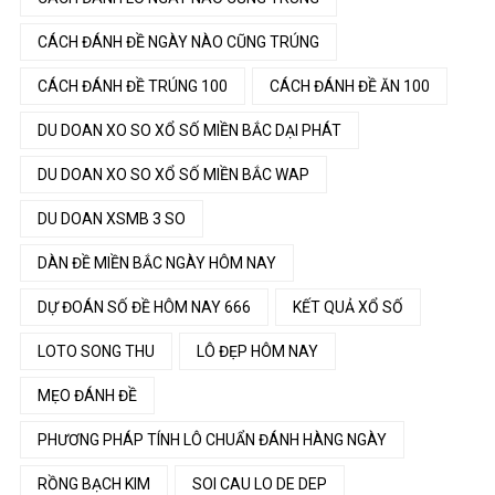
CÁCH ĐÁNH ĐỀ NGÀY NÀO CŨNG TRÚNG
CÁCH ĐÁNH ĐỀ TRÚNG 100
CÁCH ĐÁNH ĐỀ ĂN 100
DU DOAN XO SO XỔ SỐ MIỀN BẮC DẠI PHÁT
DU DOAN XO SO XỔ SỐ MIỀN BẮC WAP
DU DOAN XSMB 3 SO
DÀN ĐỀ MIỀN BẮC NGÀY HÔM NAY
DỰ ĐOÁN SỐ ĐỀ HÔM NAY 666
KẾT QUẢ XỔ SỐ
LOTO SONG THU
LÔ ĐẸP HÔM NAY
MẸO ĐÁNH ĐỀ
PHƯƠNG PHÁP TÍNH LÔ CHUẨN ĐÁNH HÀNG NGÀY
RỒNG BẠCH KIM
SOI CAU LO DE DEP