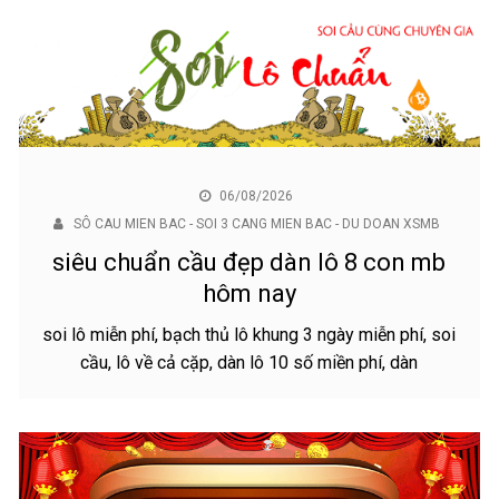
06/08/2026
SÔ CAU MIEN BAC - SOI 3 CANG MIEN BAC - DU DOAN XSMB
siêu chuẩn cầu đẹp dàn lô 8 con mb
hôm nay
soi lô miễn phí, bạch thủ lô khung 3 ngày miễn phí, soi
cầu, lô về cả cặp, dàn lô 10 số miền phí, dàn