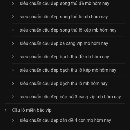
siêu chuẩn cầu đẹp song thủ đề mb hôm nay
siêu chuẩn cầu đẹp song thủ lô mb hôm nay
siêu chuẩn cầu đẹp song thủ lô kép mb hôm nay
siêu chuẩn cầu đẹp ba càng víp mb hôm nay
siêu chuẩn cầu đẹp bạch thủ đề mb hôm nay
siêu chuẩn cầu đẹp bạch thủ lô kép mb hôm nay
siêu chuẩn cầu đẹp bạch thủ lô mb hôm nay
siêu chuẩn cầu đẹp cặp số 3 càng víp mb hôm nay
Cầu lô miền bắc vip
siêu chuẩn cầu đẹp dàn đề 4 con mb hôm nay