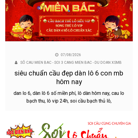
07/08/2026
SÔ CAU MIEN BAC - SOI 3 CANG MIEN BAC - DU DOAN XSMB
siêu chuẩn cầu đẹp dàn lô 6 con mb
hôm nay
dan lo 6, dàn lô 6 số miền phí, lô dàn hôm nay, cau lo
bạch thu, lô vip 24h, soi cầu bạch thủ lô,