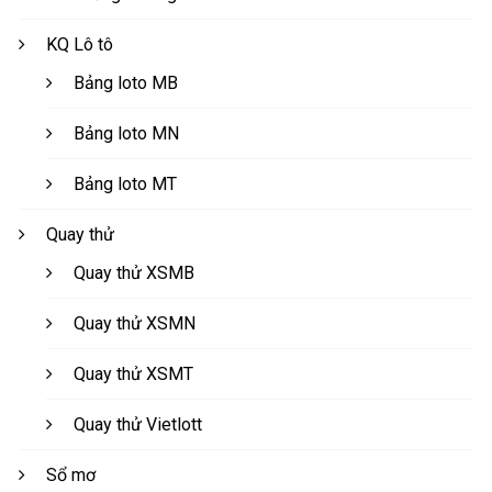
KQ Lô tô
Bảng loto MB
Bảng loto MN
Bảng loto MT
Quay thử
Quay thử XSMB
Quay thử XSMN
Quay thử XSMT
Quay thử Vietlott
Sổ mơ