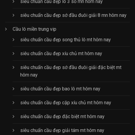
siêu chuẩn cầu đẹp lô 3 số mn hôm nay
siêu chuẩn cầu đẹp sớ đầu đuôi giải 8 mn hôm nay
Cầu lô miền trung vip
siêu chuẩn cầu đẹp song thủ lô mt hôm nay
siêu chuẩn cầu đẹp xíu chủ mt hôm nay
siêu chuẩn cầu đẹp sớ đầu đuôi giải đặc biệt mt
hôm nay
siêu chuẩn cầu đẹp bao lô mt hôm nay
siêu chuẩn cầu đẹp cặp xíu chủ mt hôm nay
siêu chuẩn cầu đẹp đặc biệt mt hôm nay
siêu chuẩn cầu đẹp giải tám mt hôm nay