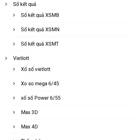
Sổ kết quả
Sổ kết quả XSMB
Sổ kết quả XSMN
Sổ kết quả XSMT
Vietlott
Xổ số vietlott
Xo so mega 6/45
xổ số Power 6/55
Max 3D
Max 4D