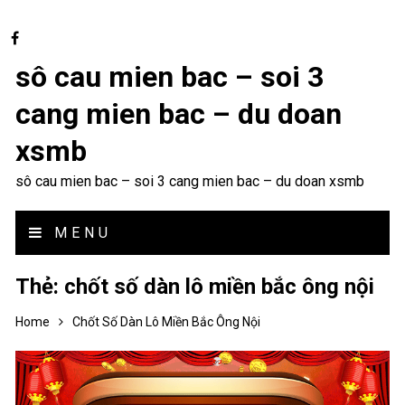
sô cau mien bac – soi 3
cang mien bac – du doan
xsmb
sô cau mien bac – soi 3 cang mien bac – du doan xsmb
MENU
Thẻ:
chốt số dàn lô miền bắc ông nội
Home
Chốt Số Dàn Lô Miền Bắc Ông Nội