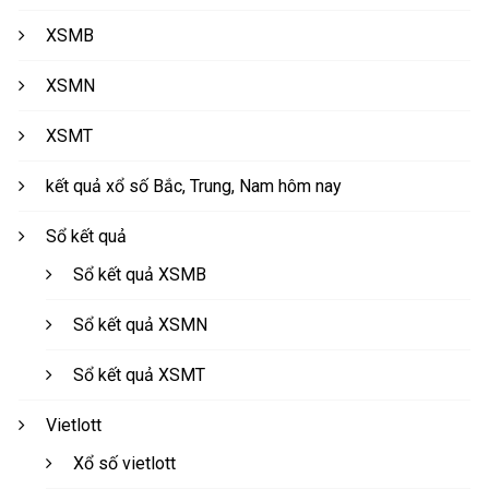
XSMB
XSMN
XSMT
kết quả xổ số Bắc, Trung, Nam hôm nay
Sổ kết quả
Sổ kết quả XSMB
Sổ kết quả XSMN
Sổ kết quả XSMT
Vietlott
Xổ số vietlott