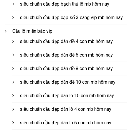
siêu chuẩn cầu đẹp bạch thủ lô mb hôm nay
siêu chuẩn cầu đẹp cặp số 3 càng víp mb hôm nay
Cầu lô miền bắc vip
siêu chuẩn cầu đẹp dàn đề 4 con mb hôm nay
siêu chuẩn cầu đẹp dàn đề 6 con mb hôm nay
siêu chuẩn cầu đẹp dàn đề 8 con mb hôm nay
siêu chuẩn cầu đẹp dàn đề 10 con mb hôm nay
siêu chuẩn cầu đẹp dàn lô 10 con mb hôm nay
siêu chuẩn cầu đẹp dàn lô 4 con mb hôm nay
siêu chuẩn cầu đẹp dàn lô 6 con mb hôm nay