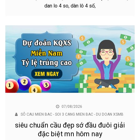
dan lo 4 so, dàn lô 4 số,
07/08/2026
SÔ CAU MIEN BAC - SOI 3 CANG MIEN BAC - DU DOAN XSMB
siêu chuẩn cầu đẹp sớ đầu đuôi giải
đặc biệt mn hôm nay