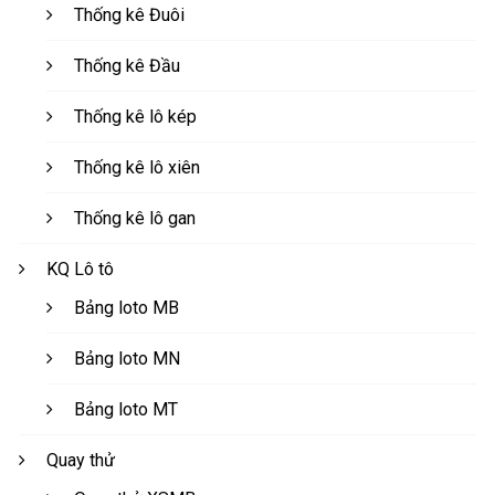
Thống kê Đuôi
Thống kê Đầu
Thống kê lô kép
Thống kê lô xiên
Thống kê lô gan
KQ Lô tô
Bảng loto MB
Bảng loto MN
Bảng loto MT
Quay thử