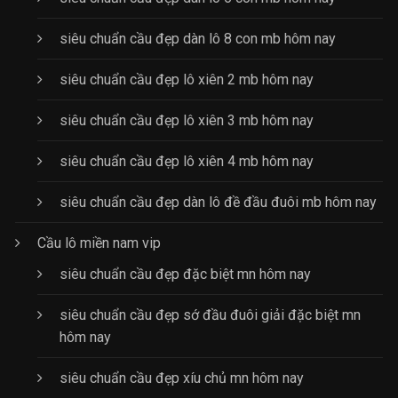
siêu chuẩn cầu đẹp dàn lô 8 con mb hôm nay
siêu chuẩn cầu đẹp lô xiên 2 mb hôm nay
siêu chuẩn cầu đẹp lô xiên 3 mb hôm nay
siêu chuẩn cầu đẹp lô xiên 4 mb hôm nay
siêu chuẩn cầu đẹp dàn lô đề đầu đuôi mb hôm nay
Cầu lô miền nam vip
siêu chuẩn cầu đẹp đặc biệt mn hôm nay
siêu chuẩn cầu đẹp sớ đầu đuôi giải đặc biệt mn
hôm nay
siêu chuẩn cầu đẹp xíu chủ mn hôm nay