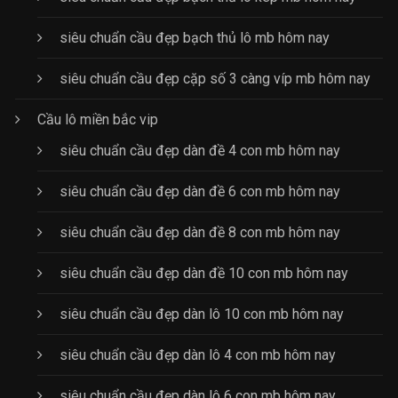
siêu chuẩn cầu đẹp bạch thủ lô mb hôm nay
siêu chuẩn cầu đẹp cặp số 3 càng víp mb hôm nay
Cầu lô miền bắc vip
siêu chuẩn cầu đẹp dàn đề 4 con mb hôm nay
siêu chuẩn cầu đẹp dàn đề 6 con mb hôm nay
siêu chuẩn cầu đẹp dàn đề 8 con mb hôm nay
siêu chuẩn cầu đẹp dàn đề 10 con mb hôm nay
siêu chuẩn cầu đẹp dàn lô 10 con mb hôm nay
siêu chuẩn cầu đẹp dàn lô 4 con mb hôm nay
siêu chuẩn cầu đẹp dàn lô 6 con mb hôm nay