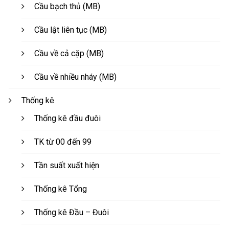
Cầu bạch thủ (MB)
Cầu lật liên tục (MB)
Cầu về cả cặp (MB)
Cầu về nhiều nháy (MB)
Thống kê
Thống kê đầu đuôi
TK từ 00 đến 99
Tần suất xuất hiện
Thống kê Tổng
Thống kê Đầu – Đuôi