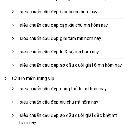
siêu chuẩn cầu đẹp bao lô mn hôm nay
siêu chuẩn cầu đẹp cặp xíu chủ mn hôm nay
siêu chuẩn cầu đẹp giải tám mn hôm nay
siêu chuẩn cầu đẹp lô 3 số mn hôm nay
siêu chuẩn cầu đẹp sớ đầu đuôi giải 8 mn hôm nay
Cầu lô miền trung vip
siêu chuẩn cầu đẹp song thủ lô mt hôm nay
siêu chuẩn cầu đẹp xíu chủ mt hôm nay
siêu chuẩn cầu đẹp sớ đầu đuôi giải đặc biệt mt
hôm nay