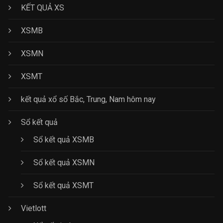
KẾT QUẢ XS
XSMB
XSMN
XSMT
kết quả xổ số Bắc, Trung, Nam hôm nay
Sổ kết quả
Sổ kết quả XSMB
Sổ kết quả XSMN
Sổ kết quả XSMT
Vietlott