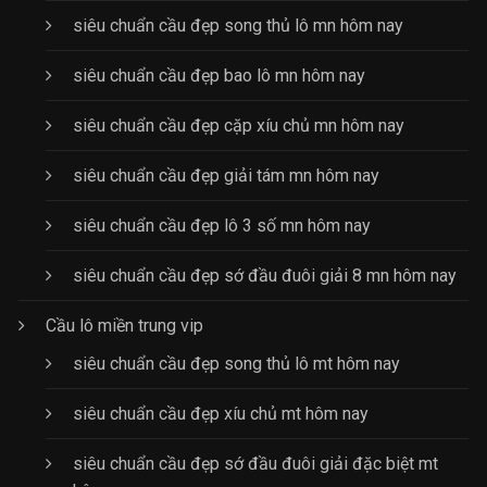
siêu chuẩn cầu đẹp song thủ lô mn hôm nay
siêu chuẩn cầu đẹp bao lô mn hôm nay
siêu chuẩn cầu đẹp cặp xíu chủ mn hôm nay
siêu chuẩn cầu đẹp giải tám mn hôm nay
siêu chuẩn cầu đẹp lô 3 số mn hôm nay
siêu chuẩn cầu đẹp sớ đầu đuôi giải 8 mn hôm nay
Cầu lô miền trung vip
siêu chuẩn cầu đẹp song thủ lô mt hôm nay
siêu chuẩn cầu đẹp xíu chủ mt hôm nay
siêu chuẩn cầu đẹp sớ đầu đuôi giải đặc biệt mt