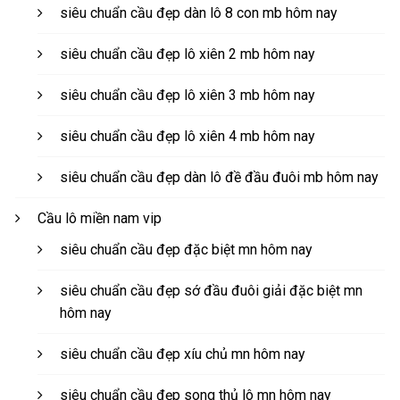
siêu chuẩn cầu đẹp dàn lô 8 con mb hôm nay
siêu chuẩn cầu đẹp lô xiên 2 mb hôm nay
siêu chuẩn cầu đẹp lô xiên 3 mb hôm nay
siêu chuẩn cầu đẹp lô xiên 4 mb hôm nay
siêu chuẩn cầu đẹp dàn lô đề đầu đuôi mb hôm nay
Cầu lô miền nam vip
siêu chuẩn cầu đẹp đặc biệt mn hôm nay
siêu chuẩn cầu đẹp sớ đầu đuôi giải đặc biệt mn
hôm nay
siêu chuẩn cầu đẹp xíu chủ mn hôm nay
siêu chuẩn cầu đẹp song thủ lô mn hôm nay