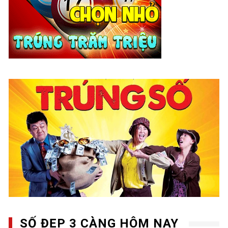
SỐ ĐẸP 3 CÀNG HÔM NAY