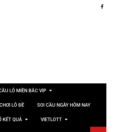
CẦU LÔ MIỀN BẮC VIP
CHƠI LÔ ĐỀ
SOI CẦU NGÀY HÔM NAY
Ổ KẾT QUẢ
VIETLOTT