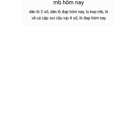
mb hôm nay
dàn lô 3 số, dàn lô đẹp hôm nay, lo kep mb, lô
về cả cặp soi cầu vip 4 số, lô đẹp hôm nay