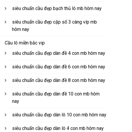
siêu chuẩn cầu đẹp bạch thủ lô mb hôm nay
siêu chuẩn cầu đẹp cặp số 3 càng víp mb
hôm nay
Cầu lô miền bắc vip
siêu chuẩn cầu đẹp dàn đề 4 con mb hôm nay
siêu chuẩn cầu đẹp dàn đề 6 con mb hôm nay
siêu chuẩn cầu đẹp dàn đề 8 con mb hôm nay
siêu chuẩn cầu đẹp dàn đề 10 con mb hôm
nay
siêu chuẩn cầu đẹp dàn lô 10 con mb hôm nay
siêu chuẩn cầu đẹp dàn lô 4 con mb hôm nay