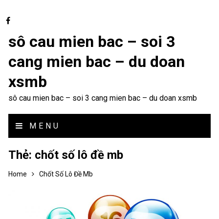
sô cau mien bac – soi 3
cang mien bac – du doan
xsmb
sô cau mien bac – soi 3 cang mien bac – du doan xsmb
MENU
Thẻ:
chốt số lô đề mb
Home
Chốt Số Lô Đề Mb