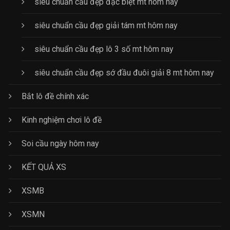
siêu chuẩn cầu đẹp đặc biệt mt hôm nay
siêu chuẩn cầu đẹp giải tám mt hôm nay
siêu chuẩn cầu đẹp lô 3 số mt hôm nay
siêu chuẩn cầu đẹp sớ đầu đuôi giải 8 mt hôm nay
Bắt lô đề chính xác
Kinh nghiệm chơi lô đề
Soi cầu ngày hôm nay
KẾT QUẢ XS
XSMB
XSMN