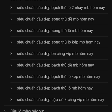
siêu chuẩn cầu đẹp bạch thủ lô 2 nháy mb hôm nay
siêu chuẩn cầu đẹp song thủ đề mb hôm nay
siêu chuẩn cầu đẹp song thủ lô mb hôm nay
siêu chuẩn cầu đẹp song thủ lô kép mb hôm nay
siêu chuẩn cầu đẹp ba càng víp mb hôm nay
siêu chuẩn cầu đẹp bạch thủ đề mb hôm nay
siêu chuẩn cầu đẹp bạch thủ lô kép mb hôm nay
siêu chuẩn cầu đẹp bạch thủ lô mb hôm nay
siêu chuẩn cầu đẹp cặp số 3 càng víp mb hôm nay
Cầu lô miền bắc vip