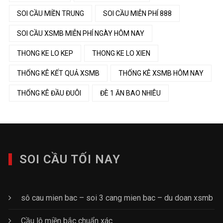
SOI CẦU MIỀN TRUNG
SOI CẦU MIỄN PHÍ 888
SOI CẦU XSMB MIỄN PHÍ NGÀY HÔM NAY
THONG KE LO KEP
THONG KE LO XIEN
THỐNG KÊ KẾT QUẢ XSMB
THỐNG KÊ XSMB HÔM NAY
THỐNG KÊ ĐẦU ĐUÔI
ĐÈ 1 ĂN BAO NHIÊU
SOI CẦU TỐI NAY
sô cau mien bac – soi 3 cang mien bac – du doan xsmb
Cầu lô miền bắc chuẩn xác