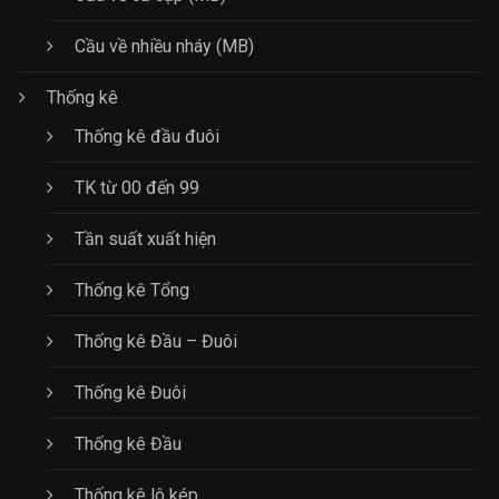
Cầu về nhiều nháy (MB)
Thống kê
Thống kê đầu đuôi
TK từ 00 đến 99
Tần suất xuất hiện
Thống kê Tổng
Thống kê Đầu – Đuôi
Thống kê Đuôi
Thống kê Đầu
Thống kê lô kép