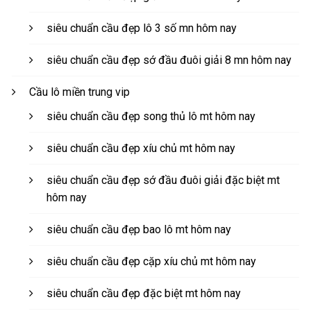
siêu chuẩn cầu đẹp lô 3 số mn hôm nay
siêu chuẩn cầu đẹp sớ đầu đuôi giải 8 mn hôm nay
Cầu lô miền trung vip
siêu chuẩn cầu đẹp song thủ lô mt hôm nay
siêu chuẩn cầu đẹp xíu chủ mt hôm nay
siêu chuẩn cầu đẹp sớ đầu đuôi giải đặc biệt mt
hôm nay
siêu chuẩn cầu đẹp bao lô mt hôm nay
siêu chuẩn cầu đẹp cặp xíu chủ mt hôm nay
siêu chuẩn cầu đẹp đặc biệt mt hôm nay