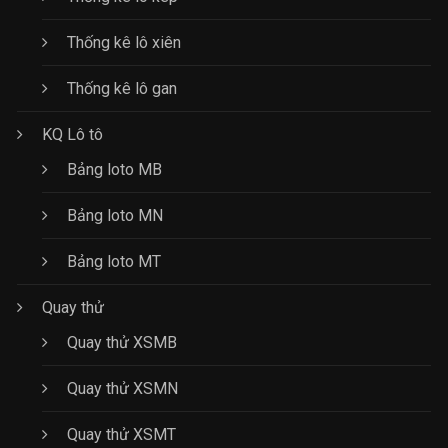
Thống kê lô xiên
Thống kê lô gan
KQ Lô tô
Bảng loto MB
Bảng loto MN
Bảng loto MT
Quay thử
Quay thử XSMB
Quay thử XSMN
Quay thử XSMT