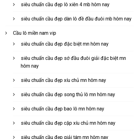
siêu chuẩn cầu đẹp lô xiên 4 mb hôm nay
siêu chuẩn cầu đẹp dàn lô đề đầu đuôi mb hôm nay
Cầu lô miền nam vip
siêu chuẩn cầu đẹp đặc biệt mn hôm nay
siêu chuẩn cầu đẹp sớ đầu đuôi giải đặc biệt mn
hôm nay
siêu chuẩn cầu đẹp xíu chủ mn hôm nay
siêu chuẩn cầu đẹp song thủ lô mn hôm nay
siêu chuẩn cầu đẹp bao lô mn hôm nay
siêu chuẩn cầu đẹp cặp xíu chủ mn hôm nay
siêu chuẩn cầu đẹp giải tám mn hôm nay