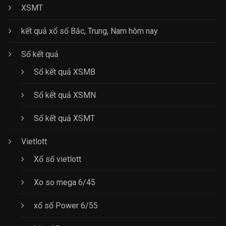
XSMT
kết quả xổ số Bắc, Trung, Nam hôm nay
Sổ kết quả
Sổ kết quả XSMB
Sổ kết quả XSMN
Sổ kết quả XSMT
Vietlott
Xổ số vietlott
Xo so mega 6/45
xổ số Power 6/55