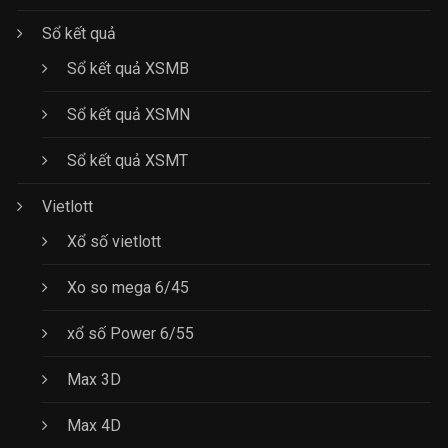
Sổ kết quả
Sổ kết quả XSMB
Sổ kết quả XSMN
Sổ kết quả XSMT
Vietlott
Xổ số vietlott
Xo so mega 6/45
xổ số Power 6/55
Max 3D
Max 4D