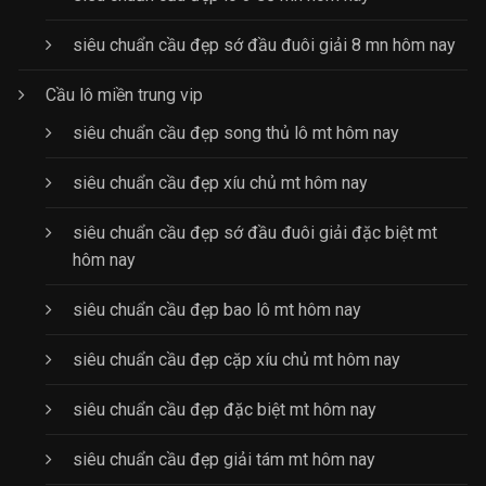
siêu chuẩn cầu đẹp sớ đầu đuôi giải 8 mn hôm nay
Cầu lô miền trung vip
siêu chuẩn cầu đẹp song thủ lô mt hôm nay
siêu chuẩn cầu đẹp xíu chủ mt hôm nay
siêu chuẩn cầu đẹp sớ đầu đuôi giải đặc biệt mt
hôm nay
siêu chuẩn cầu đẹp bao lô mt hôm nay
siêu chuẩn cầu đẹp cặp xíu chủ mt hôm nay
siêu chuẩn cầu đẹp đặc biệt mt hôm nay
siêu chuẩn cầu đẹp giải tám mt hôm nay