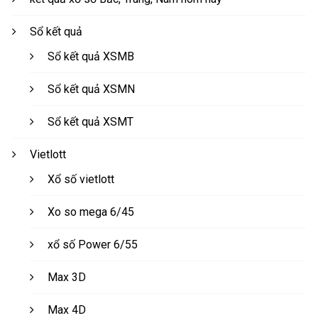
Sổ kết quả
Sổ kết quả XSMB
Sổ kết quả XSMN
Sổ kết quả XSMT
Vietlott
Xổ số vietlott
Xo so mega 6/45
xổ số Power 6/55
Max 3D
Max 4D