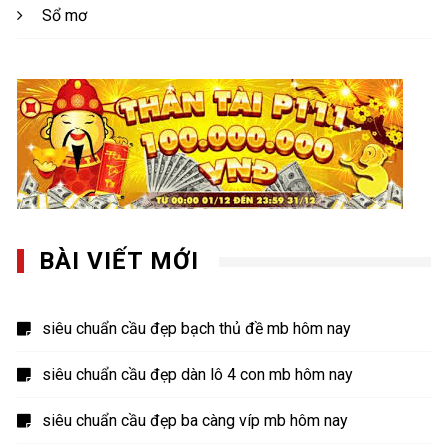
Sổ mơ
BÀI VIẾT MỚI
siêu chuẩn cầu đẹp bạch thủ đề mb hôm nay
siêu chuẩn cầu đẹp dàn lô 4 con mb hôm nay
siêu chuẩn cầu đẹp ba càng víp mb hôm nay