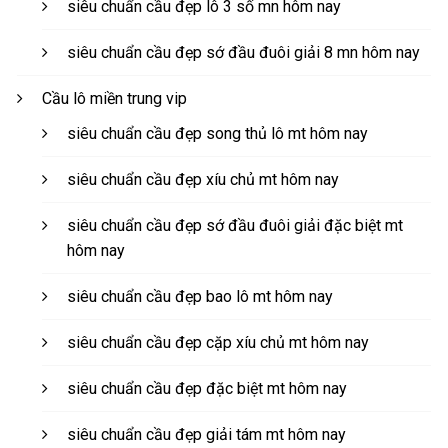
siêu chuẩn cầu đẹp lô 3 số mn hôm nay
siêu chuẩn cầu đẹp sớ đầu đuôi giải 8 mn hôm nay
Cầu lô miền trung vip
siêu chuẩn cầu đẹp song thủ lô mt hôm nay
siêu chuẩn cầu đẹp xíu chủ mt hôm nay
siêu chuẩn cầu đẹp sớ đầu đuôi giải đặc biệt mt
hôm nay
siêu chuẩn cầu đẹp bao lô mt hôm nay
siêu chuẩn cầu đẹp cặp xíu chủ mt hôm nay
siêu chuẩn cầu đẹp đặc biệt mt hôm nay
siêu chuẩn cầu đẹp giải tám mt hôm nay