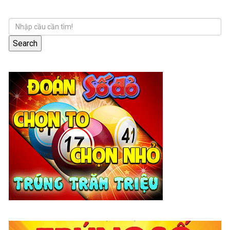
Search