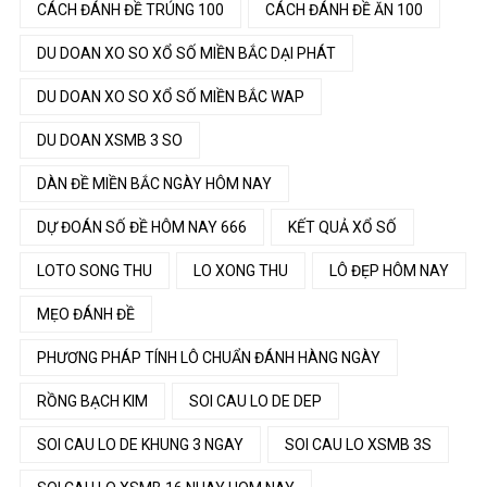
CÁCH ĐÁNH ĐỀ TRÚNG 100
CÁCH ĐÁNH ĐỀ ĂN 100
DU DOAN XO SO XỔ SỐ MIỀN BẮC DẠI PHÁT
DU DOAN XO SO XỔ SỐ MIỀN BẮC WAP
DU DOAN XSMB 3 SO
DÀN ĐỀ MIỀN BẮC NGÀY HÔM NAY
DỰ ĐOÁN SỐ ĐỀ HÔM NAY 666
KẾT QUẢ XỔ SỐ
LOTO SONG THU
LO XONG THU
LÔ ĐẸP HÔM NAY
MẸO ĐÁNH ĐỀ
PHƯƠNG PHÁP TÍNH LÔ CHUẨN ĐÁNH HÀNG NGÀY
RỒNG BẠCH KIM
SOI CAU LO DE DEP
SOI CAU LO DE KHUNG 3 NGAY
SOI CAU LO XSMB 3S