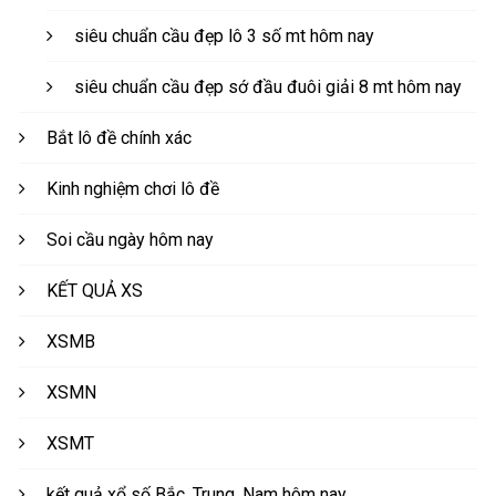
siêu chuẩn cầu đẹp lô 3 số mt hôm nay
siêu chuẩn cầu đẹp sớ đầu đuôi giải 8 mt hôm nay
Bắt lô đề chính xác
Kinh nghiệm chơi lô đề
Soi cầu ngày hôm nay
KẾT QUẢ XS
XSMB
XSMN
XSMT
kết quả xổ số Bắc, Trung, Nam hôm nay