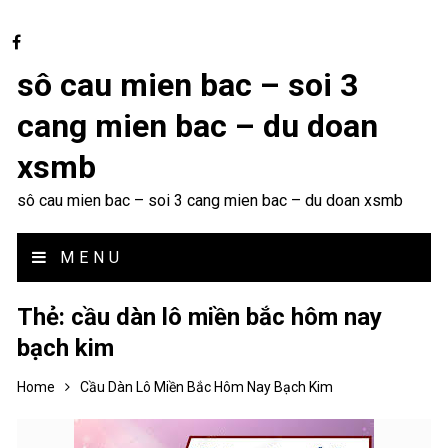
sô cau mien bac – soi 3
cang mien bac – du doan
xsmb
sô cau mien bac – soi 3 cang mien bac – du doan xsmb
MENU
Thẻ:
cầu dàn lô miền bắc hôm nay
bạch kim
Home
Cầu Dàn Lô Miền Bắc Hôm Nay Bạch Kim