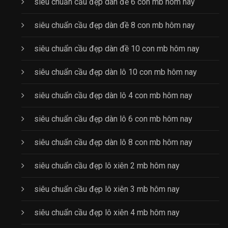
siêu chuẩn cầu đẹp dàn đề 6 con mb hôm nay
siêu chuẩn cầu đẹp dàn đề 8 con mb hôm nay
siêu chuẩn cầu đẹp dàn đề 10 con mb hôm nay
siêu chuẩn cầu đẹp dàn lô 10 con mb hôm nay
siêu chuẩn cầu đẹp dàn lô 4 con mb hôm nay
siêu chuẩn cầu đẹp dàn lô 6 con mb hôm nay
siêu chuẩn cầu đẹp dàn lô 8 con mb hôm nay
siêu chuẩn cầu đẹp lô xiên 2 mb hôm nay
siêu chuẩn cầu đẹp lô xiên 3 mb hôm nay
siêu chuẩn cầu đẹp lô xiên 4 mb hôm nay