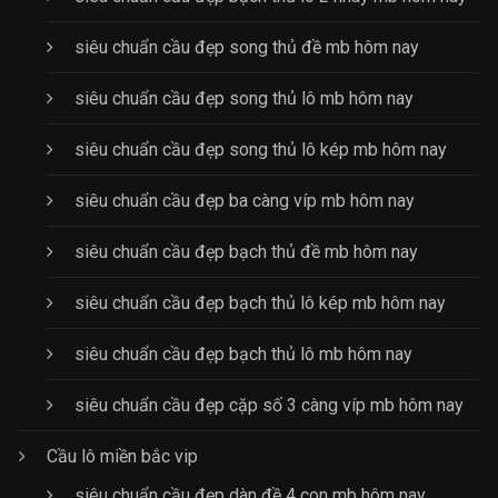
siêu chuẩn cầu đẹp song thủ đề mb hôm nay
siêu chuẩn cầu đẹp song thủ lô mb hôm nay
siêu chuẩn cầu đẹp song thủ lô kép mb hôm nay
siêu chuẩn cầu đẹp ba càng víp mb hôm nay
siêu chuẩn cầu đẹp bạch thủ đề mb hôm nay
siêu chuẩn cầu đẹp bạch thủ lô kép mb hôm nay
siêu chuẩn cầu đẹp bạch thủ lô mb hôm nay
siêu chuẩn cầu đẹp cặp số 3 càng víp mb hôm nay
Cầu lô miền bắc vip
siêu chuẩn cầu đẹp dàn đề 4 con mb hôm nay