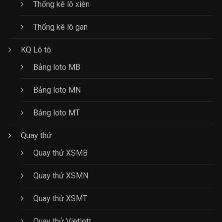
Thống kê lô xiên
Thống kê lô gan
KQ Lô tô
Bảng loto MB
Bảng loto MN
Bảng loto MT
Quay thử
Quay thử XSMB
Quay thử XSMN
Quay thử XSMT
Quay thử Vietlott