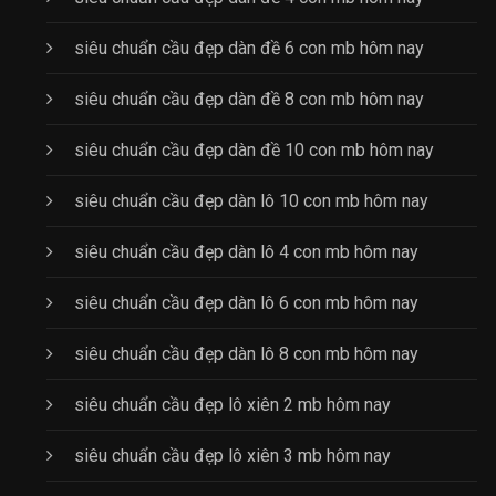
siêu chuẩn cầu đẹp dàn đề 6 con mb hôm nay
siêu chuẩn cầu đẹp dàn đề 8 con mb hôm nay
siêu chuẩn cầu đẹp dàn đề 10 con mb hôm nay
siêu chuẩn cầu đẹp dàn lô 10 con mb hôm nay
siêu chuẩn cầu đẹp dàn lô 4 con mb hôm nay
siêu chuẩn cầu đẹp dàn lô 6 con mb hôm nay
siêu chuẩn cầu đẹp dàn lô 8 con mb hôm nay
siêu chuẩn cầu đẹp lô xiên 2 mb hôm nay
siêu chuẩn cầu đẹp lô xiên 3 mb hôm nay