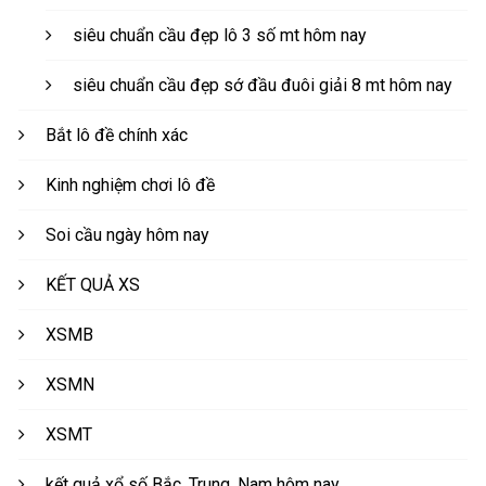
siêu chuẩn cầu đẹp lô 3 số mt hôm nay
siêu chuẩn cầu đẹp sớ đầu đuôi giải 8 mt hôm nay
Bắt lô đề chính xác
Kinh nghiệm chơi lô đề
Soi cầu ngày hôm nay
KẾT QUẢ XS
XSMB
XSMN
XSMT
kết quả xổ số Bắc, Trung, Nam hôm nay