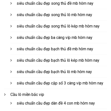
siêu chuẩn cầu đẹp song thủ đề mb hôm nay
siêu chuẩn cầu đẹp song thủ lô mb hôm nay
siêu chuẩn cầu đẹp song thủ lô kép mb hôm nay
siêu chuẩn cầu đẹp ba càng víp mb hôm nay
siêu chuẩn cầu đẹp bạch thủ đề mb hôm nay
siêu chuẩn cầu đẹp bạch thủ lô kép mb hôm nay
siêu chuẩn cầu đẹp bạch thủ lô mb hôm nay
siêu chuẩn cầu đẹp cặp số 3 càng víp mb hôm nay
Cầu lô miền bắc vip
siêu chuẩn cầu đẹp dàn đề 4 con mb hôm nay