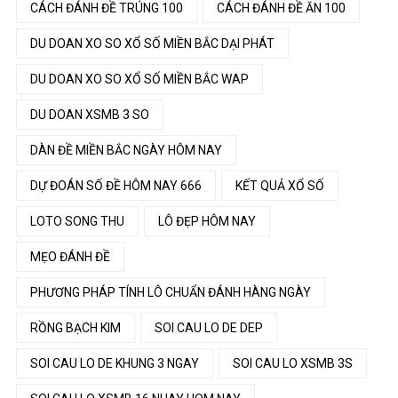
CÁCH ĐÁNH ĐỀ TRÚNG 100
CÁCH ĐÁNH ĐỀ ĂN 100
DU DOAN XO SO XỔ SỐ MIỀN BẮC DẠI PHÁT
DU DOAN XO SO XỔ SỐ MIỀN BẮC WAP
DU DOAN XSMB 3 SO
DÀN ĐỀ MIỀN BẮC NGÀY HÔM NAY
DỰ ĐOÁN SỐ ĐỀ HÔM NAY 666
KẾT QUẢ XỔ SỐ
LOTO SONG THU
LÔ ĐẸP HÔM NAY
MẸO ĐÁNH ĐỀ
PHƯƠNG PHÁP TÍNH LÔ CHUẨN ĐÁNH HÀNG NGÀY
RỒNG BẠCH KIM
SOI CAU LO DE DEP
SOI CAU LO DE KHUNG 3 NGAY
SOI CAU LO XSMB 3S