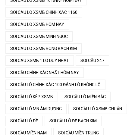
SOI CAU LO XSMB 16 NHAY HOM NAY
SOI CAU LO XSMB CHINH XAC 1160
SOI CAU LO XSMB HOM NAY
SOI CAU LO XSMB MINH NGOC
SOI CAU LO XSMB RONG BACH KIM
SOI CAU XSMB 1 LO DUY NHAT
SOI CẦU 247
SOI CẦU CHÍNH XÁC NHẤT HÔM NAY
SOI CẦU LÔ CHÍNH XÁC 100 ĐÁNH LÔ KHÔNG LỖ
SOI CẦU LÔ KÉP XSMB
SOI CẦU LÔ MIỀN BẮC
SOI CẦU LÔ MN ÂM DƯƠNG
SOI CẦU LÔ XSMB CHUẨN
SOI CẦU LÔ ĐỀ
SOI CẦU LÔ ĐỀ BẠCH KIM
SOI CẦU MIỀN NAM
SOI CẦU MIỀN TRUNG