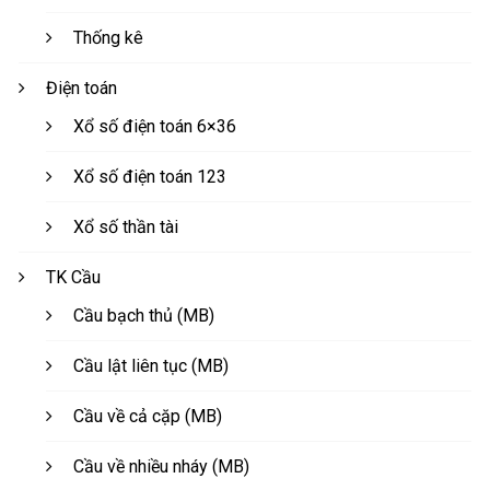
Thống kê
Điện toán
Xổ số điện toán 6×36
Xổ số điện toán 123
Xổ số thần tài
TK Cầu
Cầu bạch thủ (MB)
Cầu lật liên tục (MB)
Cầu về cả cặp (MB)
Cầu về nhiều nháy (MB)