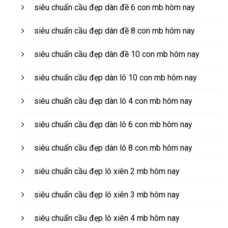
siêu chuẩn cầu đẹp dàn đề 6 con mb hôm nay
siêu chuẩn cầu đẹp dàn đề 8 con mb hôm nay
siêu chuẩn cầu đẹp dàn đề 10 con mb hôm nay
siêu chuẩn cầu đẹp dàn lô 10 con mb hôm nay
siêu chuẩn cầu đẹp dàn lô 4 con mb hôm nay
siêu chuẩn cầu đẹp dàn lô 6 con mb hôm nay
siêu chuẩn cầu đẹp dàn lô 8 con mb hôm nay
siêu chuẩn cầu đẹp lô xiên 2 mb hôm nay
siêu chuẩn cầu đẹp lô xiên 3 mb hôm nay
siêu chuẩn cầu đẹp lô xiên 4 mb hôm nay