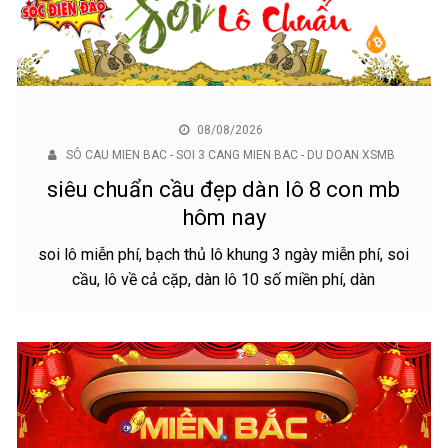
08/08/2026
SÔ CAU MIEN BAC - SOI 3 CANG MIEN BAC - DU DOAN XSMB
siêu chuẩn cầu đẹp dàn lô 8 con mb
hôm nay
soi lô miễn phí, bạch thủ lô khung 3 ngày miễn phí, soi
cầu, lô về cả cặp, dàn lô 10 số miền phí, dàn