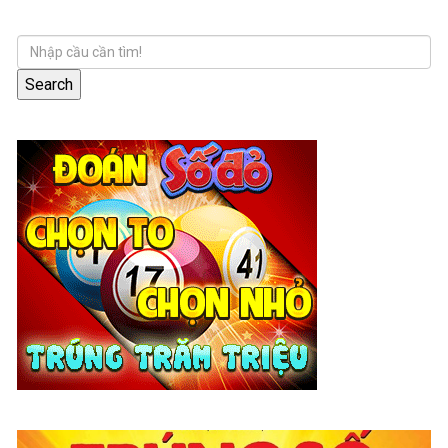
Search