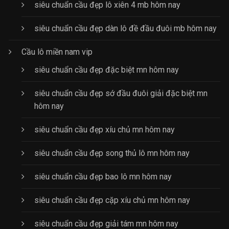
siêu chuẩn cầu đẹp lô xiên 4 mb hôm nay
siêu chuẩn cầu đẹp dàn lô đề đầu đuôi mb hôm nay
Cầu lô miền nam vip
siêu chuẩn cầu đẹp đặc biệt mn hôm nay
siêu chuẩn cầu đẹp sớ đầu đuôi giải đặc biệt mn
hôm nay
siêu chuẩn cầu đẹp xíu chủ mn hôm nay
siêu chuẩn cầu đẹp song thủ lô mn hôm nay
siêu chuẩn cầu đẹp bao lô mn hôm nay
siêu chuẩn cầu đẹp cặp xíu chủ mn hôm nay
siêu chuẩn cầu đẹp giải tám mn hôm nay