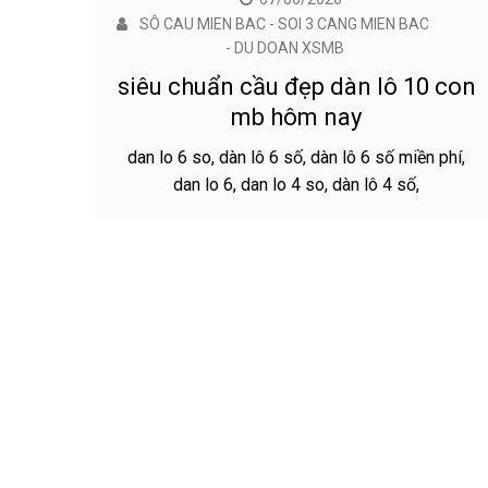
SÔ CAU MIEN BAC - SOI 3 CANG MIEN BAC
- DU DOAN XSMB
siêu chuẩn cầu đẹp dàn lô 10 con
mb hôm nay
dan lo 6 so, dàn lô 6 số, dàn lô 6 số miền phí,
dan lo 6, dan lo 4 so, dàn lô 4 số,