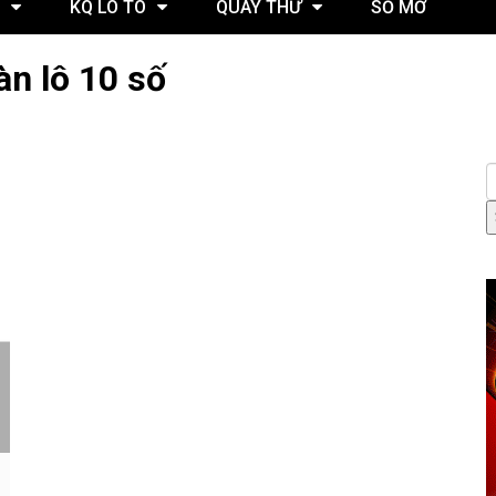
KQ LÔ TÔ
QUAY THỬ
SỔ MƠ
n lô 10 số