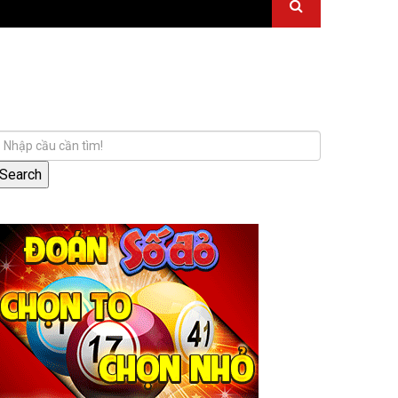
Search