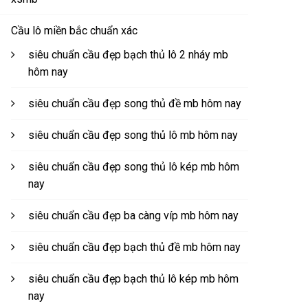
Cầu lô miền bắc chuẩn xác
siêu chuẩn cầu đẹp bạch thủ lô 2 nháy mb
hôm nay
siêu chuẩn cầu đẹp song thủ đề mb hôm nay
siêu chuẩn cầu đẹp song thủ lô mb hôm nay
siêu chuẩn cầu đẹp song thủ lô kép mb hôm
nay
siêu chuẩn cầu đẹp ba càng víp mb hôm nay
siêu chuẩn cầu đẹp bạch thủ đề mb hôm nay
siêu chuẩn cầu đẹp bạch thủ lô kép mb hôm
nay