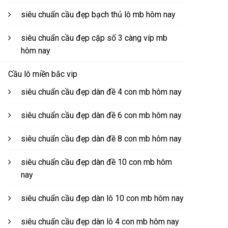
siêu chuẩn cầu đẹp bạch thủ lô mb hôm nay
siêu chuẩn cầu đẹp cặp số 3 càng víp mb
hôm nay
Cầu lô miền bắc vip
siêu chuẩn cầu đẹp dàn đề 4 con mb hôm nay
siêu chuẩn cầu đẹp dàn đề 6 con mb hôm nay
siêu chuẩn cầu đẹp dàn đề 8 con mb hôm nay
siêu chuẩn cầu đẹp dàn đề 10 con mb hôm
nay
siêu chuẩn cầu đẹp dàn lô 10 con mb hôm nay
siêu chuẩn cầu đẹp dàn lô 4 con mb hôm nay