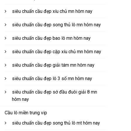
siêu chuẩn cầu đẹp xíu chủ mn hôm nay
siêu chuẩn cầu đẹp song thủ lô mn hôm nay
siêu chuẩn cầu đẹp bao lô mn hôm nay
siêu chuẩn cầu đẹp cặp xíu chủ mn hôm nay
siêu chuẩn cầu đẹp giải tám mn hôm nay
siêu chuẩn cầu đẹp lô 3 số mn hôm nay
siêu chuẩn cầu đẹp sớ đầu đuôi giải 8 mn
hôm nay
Cầu lô miền trung vip
siêu chuẩn cầu đẹp song thủ lô mt hôm nay