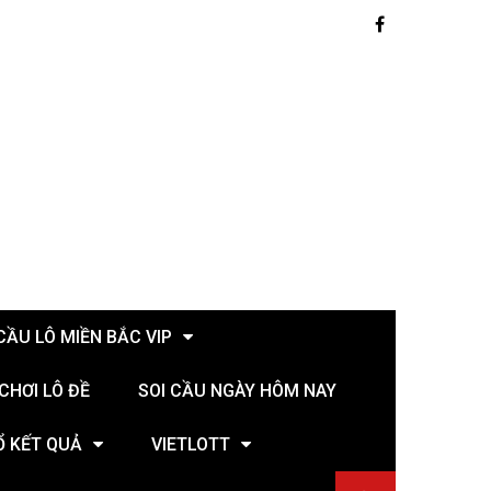
CẦU LÔ MIỀN BẮC VIP
CHƠI LÔ ĐỀ
SOI CẦU NGÀY HÔM NAY
Ổ KẾT QUẢ
VIETLOTT