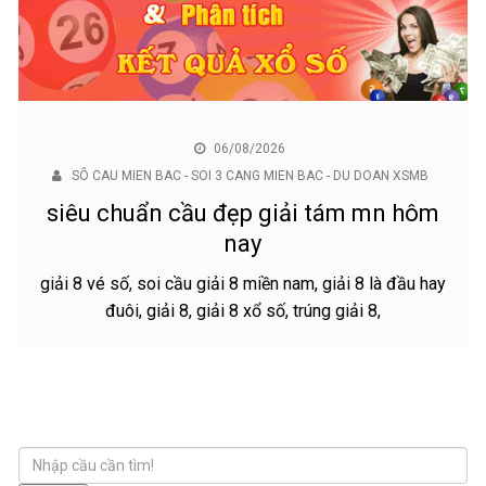
06/08/2026
SÔ CAU MIEN BAC - SOI 3 CANG MIEN BAC - DU DOAN XSMB
siêu chuẩn cầu đẹp giải tám mn hôm
nay
giải 8 vé số, soi cầu giải 8 miền nam, giải 8 là đầu hay
đuôi, giải 8, giải 8 xổ số, trúng giải 8,