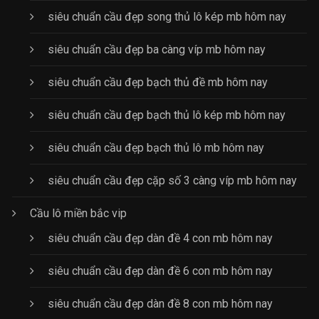
siêu chuẩn cầu đẹp song thủ lô kép mb hôm nay
siêu chuẩn cầu đẹp ba càng víp mb hôm nay
siêu chuẩn cầu đẹp bạch thủ đề mb hôm nay
siêu chuẩn cầu đẹp bạch thủ lô kép mb hôm nay
siêu chuẩn cầu đẹp bạch thủ lô mb hôm nay
siêu chuẩn cầu đẹp cặp số 3 càng víp mb hôm nay
Cầu lô miền bắc vip
siêu chuẩn cầu đẹp dàn đề 4 con mb hôm nay
siêu chuẩn cầu đẹp dàn đề 6 con mb hôm nay
siêu chuẩn cầu đẹp dàn đề 8 con mb hôm nay