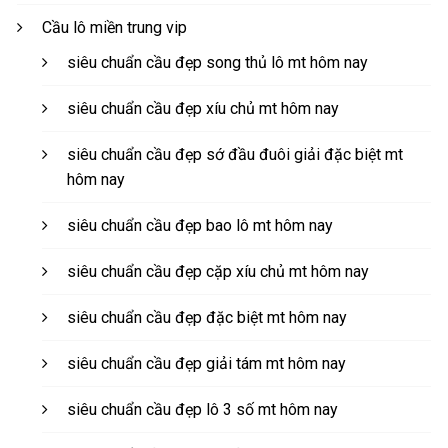
Cầu lô miền trung vip
siêu chuẩn cầu đẹp song thủ lô mt hôm nay
siêu chuẩn cầu đẹp xíu chủ mt hôm nay
siêu chuẩn cầu đẹp sớ đầu đuôi giải đặc biệt mt
hôm nay
siêu chuẩn cầu đẹp bao lô mt hôm nay
siêu chuẩn cầu đẹp cặp xíu chủ mt hôm nay
siêu chuẩn cầu đẹp đặc biệt mt hôm nay
siêu chuẩn cầu đẹp giải tám mt hôm nay
siêu chuẩn cầu đẹp lô 3 số mt hôm nay