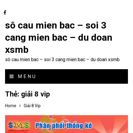
sô cau mien bac – soi 3
cang mien bac – du doan
xsmb
sô cau mien bac – soi 3 cang mien bac – du doan xsmb
MENU
Thẻ:
giải 8 vip
Home
Giải 8 Vip