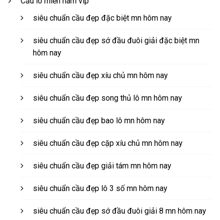
Cầu lô miền nam vip
siêu chuẩn cầu đẹp đặc biệt mn hôm nay
siêu chuẩn cầu đẹp sớ đầu đuôi giải đặc biệt mn
hôm nay
siêu chuẩn cầu đẹp xíu chủ mn hôm nay
siêu chuẩn cầu đẹp song thủ lô mn hôm nay
siêu chuẩn cầu đẹp bao lô mn hôm nay
siêu chuẩn cầu đẹp cặp xíu chủ mn hôm nay
siêu chuẩn cầu đẹp giải tám mn hôm nay
siêu chuẩn cầu đẹp lô 3 số mn hôm nay
siêu chuẩn cầu đẹp sớ đầu đuôi giải 8 mn hôm nay