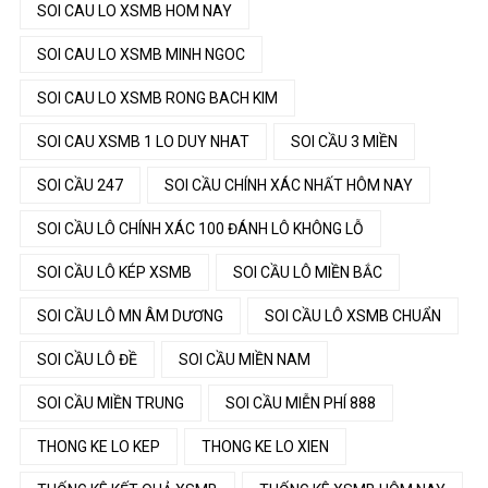
SOI CAU LO XSMB HOM NAY
SOI CAU LO XSMB MINH NGOC
SOI CAU LO XSMB RONG BACH KIM
SOI CAU XSMB 1 LO DUY NHAT
SOI CẦU 3 MIỀN
SOI CẦU 247
SOI CẦU CHÍNH XÁC NHẤT HÔM NAY
SOI CẦU LÔ CHÍNH XÁC 100 ĐÁNH LÔ KHÔNG LỖ
SOI CẦU LÔ KÉP XSMB
SOI CẦU LÔ MIỀN BẮC
SOI CẦU LÔ MN ÂM DƯƠNG
SOI CẦU LÔ XSMB CHUẨN
SOI CẦU LÔ ĐỀ
SOI CẦU MIỀN NAM
SOI CẦU MIỀN TRUNG
SOI CẦU MIỄN PHÍ 888
THONG KE LO KEP
THONG KE LO XIEN