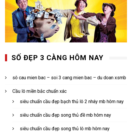
SỐ ĐẸP 3 CÀNG HÔM NAY
sô cau mien bac – soi 3 cang mien bac – du doan xsmb
Cầu lô miền bắc chuẩn xác
siêu chuẩn cầu đẹp bạch thủ lô 2 nháy mb hôm nay
siêu chuẩn cầu đẹp song thủ đề mb hôm nay
siêu chuẩn cầu đẹp song thủ lô mb hôm nay