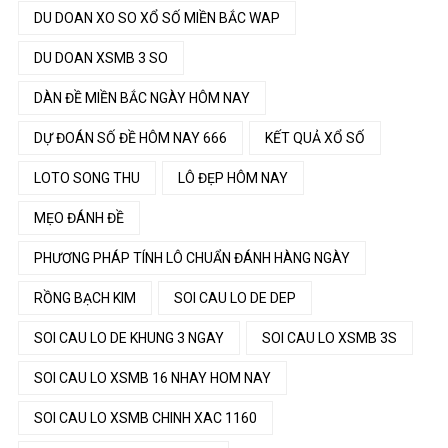
DU DOAN XO SO XỔ SỐ MIỀN BẮC WAP
DU DOAN XSMB 3 SO
DÀN ĐỀ MIỀN BẮC NGÀY HÔM NAY
DỰ ĐOÁN SỐ ĐỀ HÔM NAY 666
KẾT QUẢ XỔ SỐ
LOTO SONG THU
LÔ ĐẸP HÔM NAY
MẸO ĐÁNH ĐỀ
PHƯƠNG PHÁP TÍNH LÔ CHUẨN ĐÁNH HÀNG NGÀY
RỒNG BẠCH KIM
SOI CAU LO DE DEP
SOI CAU LO DE KHUNG 3 NGAY
SOI CAU LO XSMB 3S
SOI CAU LO XSMB 16 NHAY HOM NAY
SOI CAU LO XSMB CHINH XAC 1160