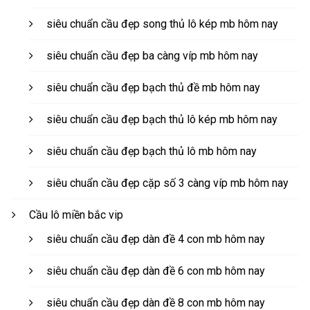
siêu chuẩn cầu đẹp song thủ lô kép mb hôm nay
siêu chuẩn cầu đẹp ba càng víp mb hôm nay
siêu chuẩn cầu đẹp bạch thủ đề mb hôm nay
siêu chuẩn cầu đẹp bạch thủ lô kép mb hôm nay
siêu chuẩn cầu đẹp bạch thủ lô mb hôm nay
siêu chuẩn cầu đẹp cặp số 3 càng víp mb hôm nay
Cầu lô miền bắc vip
siêu chuẩn cầu đẹp dàn đề 4 con mb hôm nay
siêu chuẩn cầu đẹp dàn đề 6 con mb hôm nay
siêu chuẩn cầu đẹp dàn đề 8 con mb hôm nay