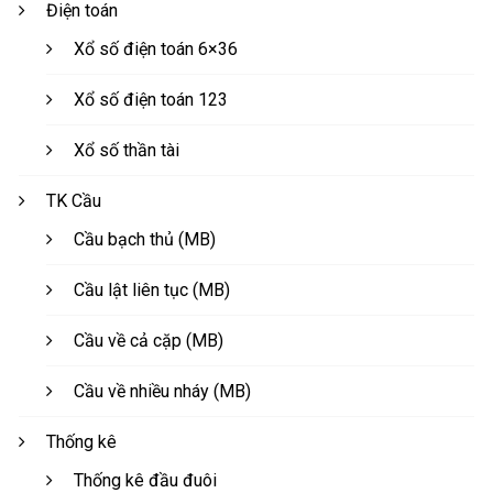
Điện toán
Xổ số điện toán 6×36
Xổ số điện toán 123
Xổ số thần tài
TK Cầu
Cầu bạch thủ (MB)
Cầu lật liên tục (MB)
Cầu về cả cặp (MB)
Cầu về nhiều nháy (MB)
Thống kê
Thống kê đầu đuôi