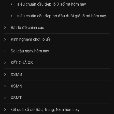
siêu chuẩn cầu đẹp lô 3 số mt hôm nay
siêu chuẩn cầu đẹp sớ đầu đuôi giải 8 mt hôm nay
Bắt lô đề chính xác
Kinh nghiệm chơi lô đề
Soi cầu ngày hôm nay
KẾT QUẢ XS
XSMB
XSMN
XSMT
kết quả xổ số Bắc, Trung, Nam hôm nay