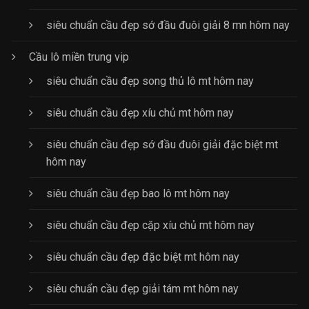
siêu chuẩn cầu đẹp sớ đầu đuôi giải 8 mn hôm nay
Cầu lô miền trung vip
siêu chuẩn cầu đẹp song thủ lô mt hôm nay
siêu chuẩn cầu đẹp xíu chủ mt hôm nay
siêu chuẩn cầu đẹp sớ đầu đuôi giải đặc biệt mt
hôm nay
siêu chuẩn cầu đẹp bao lô mt hôm nay
siêu chuẩn cầu đẹp cặp xíu chủ mt hôm nay
siêu chuẩn cầu đẹp đặc biệt mt hôm nay
siêu chuẩn cầu đẹp giải tám mt hôm nay