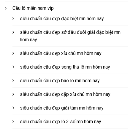
Cầu lô miền nam vip
siêu chuẩn cầu đẹp đặc biệt mn hôm nay
siêu chuẩn cầu đẹp sớ đầu đuôi giải đặc biệt mn
hôm nay
siêu chuẩn cầu đẹp xíu chủ mn hôm nay
siêu chuẩn cầu đẹp song thủ lô mn hôm nay
siêu chuẩn cầu đẹp bao lô mn hôm nay
siêu chuẩn cầu đẹp cặp xíu chủ mn hôm nay
siêu chuẩn cầu đẹp giải tám mn hôm nay
siêu chuẩn cầu đẹp lô 3 số mn hôm nay