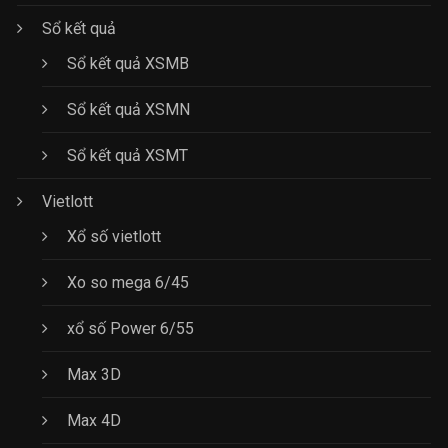
Sổ kết quả
Sổ kết quả XSMB
Sổ kết quả XSMN
Sổ kết quả XSMT
Vietlott
Xổ số vietlott
Xo so mega 6/45
xổ số Power 6/55
Max 3D
Max 4D