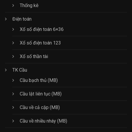
Thống kê
Điện toán
Xổ số điện toán 6×36
Xổ số điện toán 123
Xổ số thần tài
TK Cầu
Cầu bạch thủ (MB)
Cầu lật liên tục (MB)
Cầu về cả cặp (MB)
Cầu về nhiều nháy (MB)