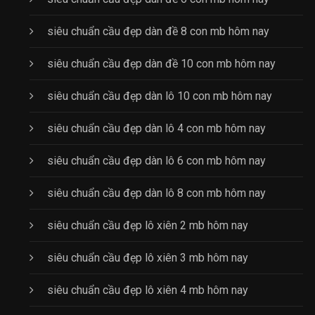
siêu chuẩn cầu đẹp dàn đề 8 con mb hôm nay
siêu chuẩn cầu đẹp dàn đề 10 con mb hôm nay
siêu chuẩn cầu đẹp dàn lô 10 con mb hôm nay
siêu chuẩn cầu đẹp dàn lô 4 con mb hôm nay
siêu chuẩn cầu đẹp dàn lô 6 con mb hôm nay
siêu chuẩn cầu đẹp dàn lô 8 con mb hôm nay
siêu chuẩn cầu đẹp lô xiên 2 mb hôm nay
siêu chuẩn cầu đẹp lô xiên 3 mb hôm nay
siêu chuẩn cầu đẹp lô xiên 4 mb hôm nay