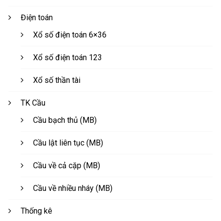
Điện toán
Xổ số điện toán 6×36
Xổ số điện toán 123
Xổ số thần tài
TK Cầu
Cầu bạch thủ (MB)
Cầu lật liên tục (MB)
Cầu về cả cặp (MB)
Cầu về nhiều nháy (MB)
Thống kê