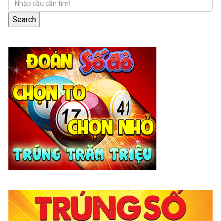
Search