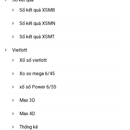
Sổ kết quả XSMB
Sổ kết quả XSMN
Sổ kết quả XSMT
Vietlott
Xổ số vietlott
Xo so mega 6/45
xổ số Power 6/55
Max 3D
Max 4D
Thống kê