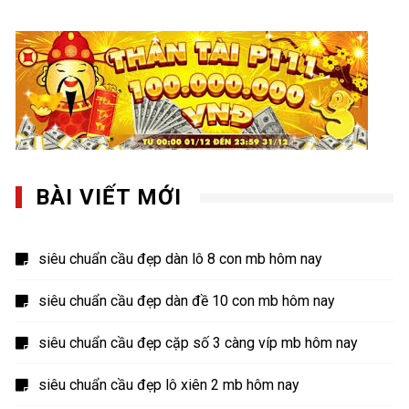
BÀI VIẾT MỚI
siêu chuẩn cầu đẹp dàn lô 8 con mb hôm nay
siêu chuẩn cầu đẹp dàn đề 10 con mb hôm nay
siêu chuẩn cầu đẹp cặp số 3 càng víp mb hôm nay
siêu chuẩn cầu đẹp lô xiên 2 mb hôm nay