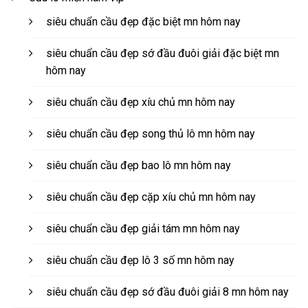
siêu chuẩn cầu đẹp đặc biệt mn hôm nay
siêu chuẩn cầu đẹp sớ đầu đuôi giải đặc biệt mn
hôm nay
siêu chuẩn cầu đẹp xíu chủ mn hôm nay
siêu chuẩn cầu đẹp song thủ lô mn hôm nay
siêu chuẩn cầu đẹp bao lô mn hôm nay
siêu chuẩn cầu đẹp cặp xíu chủ mn hôm nay
siêu chuẩn cầu đẹp giải tám mn hôm nay
siêu chuẩn cầu đẹp lô 3 số mn hôm nay
siêu chuẩn cầu đẹp sớ đầu đuôi giải 8 mn hôm nay