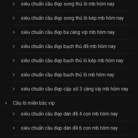
siêu chuẩn cầu đẹp song thủ lô mb hôm nay
siêu chuẩn cầu đẹp song thủ lô kép mb hôm nay
siêu chuẩn cầu đẹp ba càng víp mb hôm nay
siêu chuẩn cầu đẹp bạch thủ đề mb hôm nay
siêu chuẩn cầu đẹp bạch thủ lô kép mb hôm nay
siêu chuẩn cầu đẹp bạch thủ lô mb hôm nay
siêu chuẩn cầu đẹp cặp số 3 càng víp mb hôm nay
Cầu lô miền bắc vip
siêu chuẩn cầu đẹp dàn đề 4 con mb hôm nay
siêu chuẩn cầu đẹp dàn đề 6 con mb hôm nay