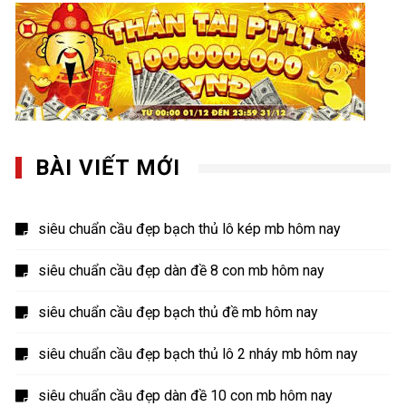
BÀI VIẾT MỚI
siêu chuẩn cầu đẹp bạch thủ lô kép mb hôm nay
siêu chuẩn cầu đẹp dàn đề 8 con mb hôm nay
siêu chuẩn cầu đẹp bạch thủ đề mb hôm nay
siêu chuẩn cầu đẹp bạch thủ lô 2 nháy mb hôm nay
siêu chuẩn cầu đẹp dàn đề 10 con mb hôm nay