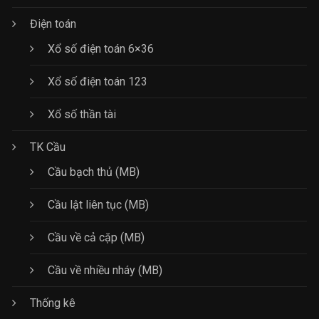
Điện toán
Xổ số điện toán 6×36
Xổ số điện toán 123
Xổ số thần tài
TK Cầu
Cầu bạch thủ (MB)
Cầu lật liên tục (MB)
Cầu về cả cặp (MB)
Cầu về nhiều nháy (MB)
Thống kê