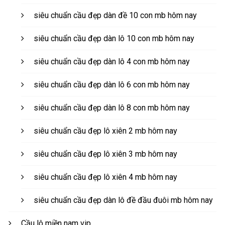
siêu chuẩn cầu đẹp dàn đề 10 con mb hôm nay
siêu chuẩn cầu đẹp dàn lô 10 con mb hôm nay
siêu chuẩn cầu đẹp dàn lô 4 con mb hôm nay
siêu chuẩn cầu đẹp dàn lô 6 con mb hôm nay
siêu chuẩn cầu đẹp dàn lô 8 con mb hôm nay
siêu chuẩn cầu đẹp lô xiên 2 mb hôm nay
siêu chuẩn cầu đẹp lô xiên 3 mb hôm nay
siêu chuẩn cầu đẹp lô xiên 4 mb hôm nay
siêu chuẩn cầu đẹp dàn lô đề đầu đuôi mb hôm nay
Cầu lô miền nam vip