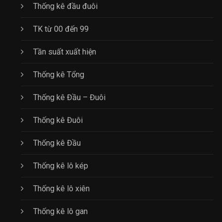
Thống kê đầu đuôi
TK từ 00 đến 99
Tần suất xuất hiện
Thống kê Tổng
Thống kê Đầu – Đuôi
Thống kê Đuôi
Thống kê Đầu
Thống kê lô kép
Thống kê lô xiên
Thống kê lô gan