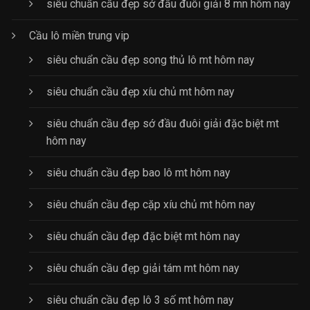
siêu chuẩn cầu đẹp sớ đầu đuôi giải 8 mn hôm nay
Cầu lô miền trung vip
siêu chuẩn cầu đẹp song thủ lô mt hôm nay
siêu chuẩn cầu đẹp xíu chủ mt hôm nay
siêu chuẩn cầu đẹp sớ đầu đuôi giải đặc biệt mt
hôm nay
siêu chuẩn cầu đẹp bao lô mt hôm nay
siêu chuẩn cầu đẹp cặp xíu chủ mt hôm nay
siêu chuẩn cầu đẹp đặc biệt mt hôm nay
siêu chuẩn cầu đẹp giải tám mt hôm nay
siêu chuẩn cầu đẹp lô 3 số mt hôm nay