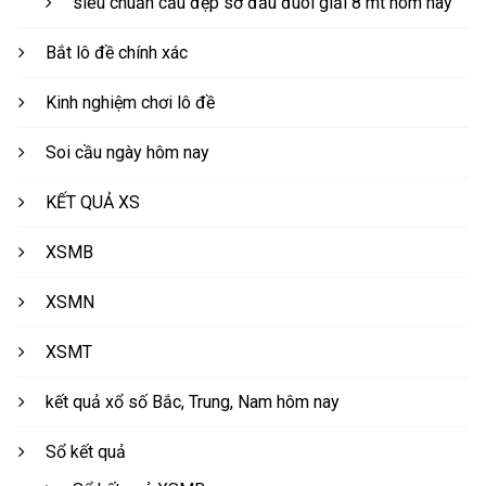
siêu chuẩn cầu đẹp sớ đầu đuôi giải 8 mt hôm nay
Bắt lô đề chính xác
Kinh nghiệm chơi lô đề
Soi cầu ngày hôm nay
KẾT QUẢ XS
XSMB
XSMN
XSMT
kết quả xổ số Bắc, Trung, Nam hôm nay
Sổ kết quả