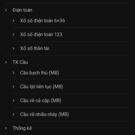
Điện toán
Xổ số điện toán 6×36
Xổ số điện toán 123
Xổ số thần tài
TK Cầu
Cầu bạch thủ (MB)
Cầu lật liên tục (MB)
Cầu về cả cặp (MB)
Cầu về nhiều nháy (MB)
Thống kê