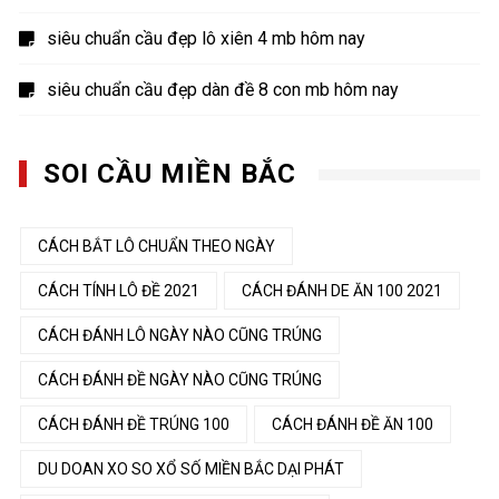
siêu chuẩn cầu đẹp lô xiên 4 mb hôm nay
siêu chuẩn cầu đẹp dàn đề 8 con mb hôm nay
SOI CẦU MIỀN BẮC
CÁCH BẮT LÔ CHUẨN THEO NGÀY
CÁCH TÍNH LÔ ĐỀ 2021
CÁCH ĐÁNH DE ĂN 100 2021
CÁCH ĐÁNH LÔ NGÀY NÀO CŨNG TRÚNG
CÁCH ĐÁNH ĐỀ NGÀY NÀO CŨNG TRÚNG
CÁCH ĐÁNH ĐỀ TRÚNG 100
CÁCH ĐÁNH ĐỀ ĂN 100
DU DOAN XO SO XỔ SỐ MIỀN BẮC DẠI PHÁT