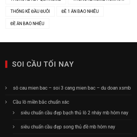
THỐNG KÊ ĐẦU ĐUÔI
ĐÈ 1 ĂN BAO NHIÊU
ĐỀ ĂN BAO NHIÊU
SOI CẦU TỐI NAY
sô cau mien bac – soi 3 cang mien bac – du doan xsmb
Cầu lô miền bắc chuẩn xác
siêu chuẩn cầu đẹp bạch thủ lô 2 nháy mb hôm nay
siêu chuẩn cầu đẹp song thủ đề mb hôm nay