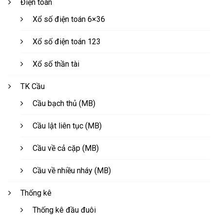
Điện toán
Xổ số điện toán 6×36
Xổ số điện toán 123
Xổ số thần tài
TK Cầu
Cầu bạch thủ (MB)
Cầu lật liên tục (MB)
Cầu về cả cặp (MB)
Cầu về nhiều nháy (MB)
Thống kê
Thống kê đầu đuôi