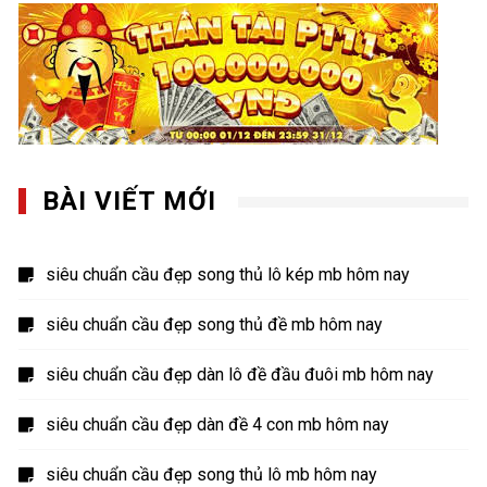
BÀI VIẾT MỚI
siêu chuẩn cầu đẹp song thủ lô kép mb hôm nay
siêu chuẩn cầu đẹp song thủ đề mb hôm nay
siêu chuẩn cầu đẹp dàn lô đề đầu đuôi mb hôm nay
siêu chuẩn cầu đẹp dàn đề 4 con mb hôm nay
siêu chuẩn cầu đẹp song thủ lô mb hôm nay