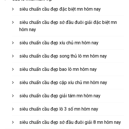
siêu chuẩn cầu đẹp đặc biệt mn hôm nay
siêu chuẩn cầu đẹp sớ đầu đuôi giải đặc biệt mn
hôm nay
siêu chuẩn cầu đẹp xíu chủ mn hôm nay
siêu chuẩn cầu đẹp song thủ lô mn hôm nay
siêu chuẩn cầu đẹp bao lô mn hôm nay
siêu chuẩn cầu đẹp cặp xíu chủ mn hôm nay
siêu chuẩn cầu đẹp giải tám mn hôm nay
siêu chuẩn cầu đẹp lô 3 số mn hôm nay
siêu chuẩn cầu đẹp sớ đầu đuôi giải 8 mn hôm nay