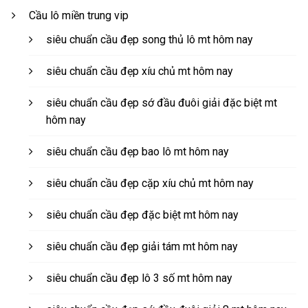
Cầu lô miền trung vip
siêu chuẩn cầu đẹp song thủ lô mt hôm nay
siêu chuẩn cầu đẹp xíu chủ mt hôm nay
siêu chuẩn cầu đẹp sớ đầu đuôi giải đặc biệt mt
hôm nay
siêu chuẩn cầu đẹp bao lô mt hôm nay
siêu chuẩn cầu đẹp cặp xíu chủ mt hôm nay
siêu chuẩn cầu đẹp đặc biệt mt hôm nay
siêu chuẩn cầu đẹp giải tám mt hôm nay
siêu chuẩn cầu đẹp lô 3 số mt hôm nay