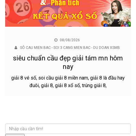
08/08/2026
SÔ CAU MIEN BAC - SOI 3 CANG MIEN BAC - DU DOAN XSMB
siêu chuẩn cầu đẹp giải tám mn hôm
nay
giải 8 vé số, soi cầu giải 8 miền nam, giải 8 là đầu hay
đuôi, giải 8, giải 8 xổ số, trúng giải 8,