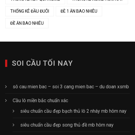
THỐNG KÊ ĐẦU ĐUÔI
ĐÈ 1 ĂN BAO NHIÊU
ĐỀ ĂN BAO NHIÊU
SOI CẦU TỐI NAY
sô cau mien bac – soi 3 cang mien bac – du doan xsmb
Cầu lô miền bắc chuẩn xác
siêu chuẩn cầu đẹp bạch thủ lô 2 nháy mb hôm nay
siêu chuẩn cầu đẹp song thủ đề mb hôm nay