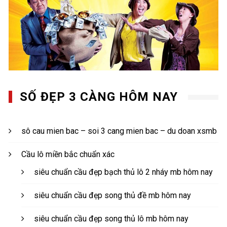
SỐ ĐẸP 3 CÀNG HÔM NAY
sô cau mien bac – soi 3 cang mien bac – du doan xsmb
Cầu lô miền bắc chuẩn xác
siêu chuẩn cầu đẹp bạch thủ lô 2 nháy mb hôm nay
siêu chuẩn cầu đẹp song thủ đề mb hôm nay
siêu chuẩn cầu đẹp song thủ lô mb hôm nay