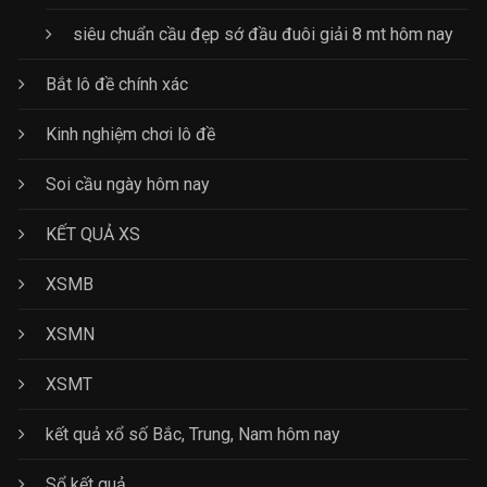
siêu chuẩn cầu đẹp sớ đầu đuôi giải 8 mt hôm nay
Bắt lô đề chính xác
Kinh nghiệm chơi lô đề
Soi cầu ngày hôm nay
KẾT QUẢ XS
XSMB
XSMN
XSMT
kết quả xổ số Bắc, Trung, Nam hôm nay
Sổ kết quả