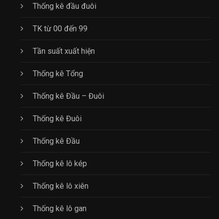
Thống kê đầu đuôi
TK từ 00 đến 99
Tần suất xuất hiện
Thống kê Tổng
Thống kê Đầu – Đuôi
Thống kê Đuôi
Thống kê Đầu
Thống kê lô kép
Thống kê lô xiên
Thống kê lô gan