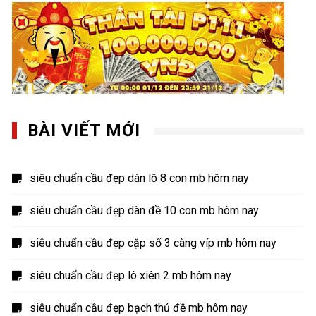
BÀI VIẾT MỚI
siêu chuẩn cầu đẹp dàn lô 8 con mb hôm nay
siêu chuẩn cầu đẹp dàn đề 10 con mb hôm nay
siêu chuẩn cầu đẹp cặp số 3 càng víp mb hôm nay
siêu chuẩn cầu đẹp lô xiên 2 mb hôm nay
siêu chuẩn cầu đẹp bạch thủ đề mb hôm nay