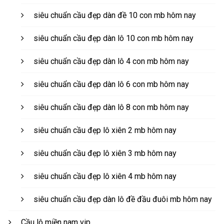
siêu chuẩn cầu đẹp dàn đề 10 con mb hôm nay
siêu chuẩn cầu đẹp dàn lô 10 con mb hôm nay
siêu chuẩn cầu đẹp dàn lô 4 con mb hôm nay
siêu chuẩn cầu đẹp dàn lô 6 con mb hôm nay
siêu chuẩn cầu đẹp dàn lô 8 con mb hôm nay
siêu chuẩn cầu đẹp lô xiên 2 mb hôm nay
siêu chuẩn cầu đẹp lô xiên 3 mb hôm nay
siêu chuẩn cầu đẹp lô xiên 4 mb hôm nay
siêu chuẩn cầu đẹp dàn lô đề đầu đuôi mb hôm nay
Cầu lô miền nam vip