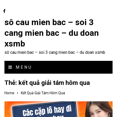
sô cau mien bac – soi 3
cang mien bac – du doan
xsmb
sô cau mien bac – soi 3 cang mien bac – du doan xsmb
MENU
Thẻ:
kết quả giải tám hôm qua
Home
Kết Quả Giải Tám Hôm Qua