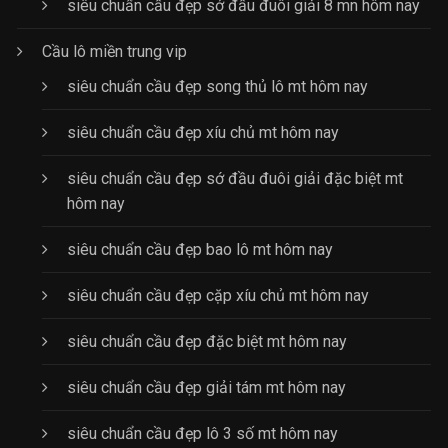
siêu chuẩn cầu đẹp sớ đầu đuôi giải 8 mn hôm nay
Cầu lô miền trung vip
siêu chuẩn cầu đẹp song thủ lô mt hôm nay
siêu chuẩn cầu đẹp xíu chủ mt hôm nay
siêu chuẩn cầu đẹp sớ đầu đuôi giải đặc biệt mt
hôm nay
siêu chuẩn cầu đẹp bao lô mt hôm nay
siêu chuẩn cầu đẹp cặp xíu chủ mt hôm nay
siêu chuẩn cầu đẹp đặc biệt mt hôm nay
siêu chuẩn cầu đẹp giải tám mt hôm nay
siêu chuẩn cầu đẹp lô 3 số mt hôm nay