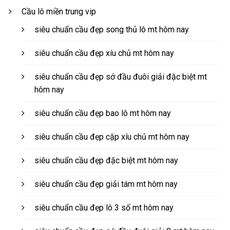
Cầu lô miền trung vip
siêu chuẩn cầu đẹp song thủ lô mt hôm nay
siêu chuẩn cầu đẹp xíu chủ mt hôm nay
siêu chuẩn cầu đẹp sớ đầu đuôi giải đặc biệt mt
hôm nay
siêu chuẩn cầu đẹp bao lô mt hôm nay
siêu chuẩn cầu đẹp cặp xíu chủ mt hôm nay
siêu chuẩn cầu đẹp đặc biệt mt hôm nay
siêu chuẩn cầu đẹp giải tám mt hôm nay
siêu chuẩn cầu đẹp lô 3 số mt hôm nay