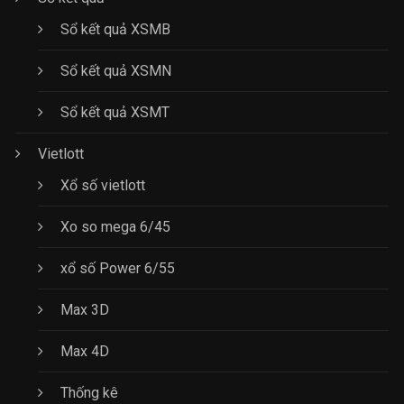
Sổ kết quả XSMB
Sổ kết quả XSMN
Sổ kết quả XSMT
Vietlott
Xổ số vietlott
Xo so mega 6/45
xổ số Power 6/55
Max 3D
Max 4D
Thống kê