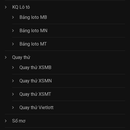
KQ Lô tô
Bảng loto MB
Bảng loto MN
Bảng loto MT
Quay thử
Quay thử XSMB
Quay thử XSMN
Quay thử XSMT
Quay thử Vietlott
Sổ mơ