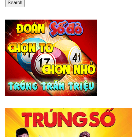
Search