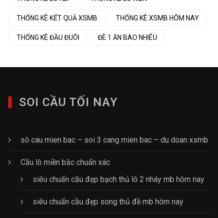
THỐNG KÊ KẾT QUẢ XSMB
THỐNG KÊ XSMB HÔM NAY
THỐNG KÊ ĐẦU ĐUÔI
ĐÈ 1 ĂN BAO NHIÊU
SOI CẦU TỐI NAY
sô cau mien bac – soi 3 cang mien bac – du doan xsmb
Cầu lô miền bắc chuẩn xác
siêu chuẩn cầu đẹp bạch thủ lô 2 nháy mb hôm nay
siêu chuẩn cầu đẹp song thủ đề mb hôm nay