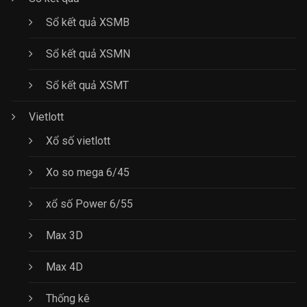
Sổ kết quả XSMB
Sổ kết quả XSMN
Sổ kết quả XSMT
Vietlott
Xổ số vietlott
Xo so mega 6/45
xổ số Power 6/55
Max 3D
Max 4D
Thống kê