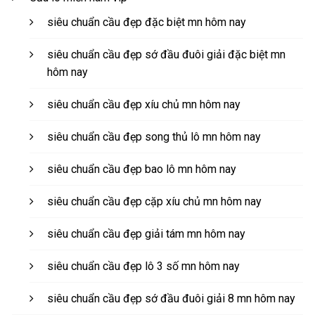
siêu chuẩn cầu đẹp đặc biệt mn hôm nay
siêu chuẩn cầu đẹp sớ đầu đuôi giải đặc biệt mn
hôm nay
siêu chuẩn cầu đẹp xíu chủ mn hôm nay
siêu chuẩn cầu đẹp song thủ lô mn hôm nay
siêu chuẩn cầu đẹp bao lô mn hôm nay
siêu chuẩn cầu đẹp cặp xíu chủ mn hôm nay
siêu chuẩn cầu đẹp giải tám mn hôm nay
siêu chuẩn cầu đẹp lô 3 số mn hôm nay
siêu chuẩn cầu đẹp sớ đầu đuôi giải 8 mn hôm nay