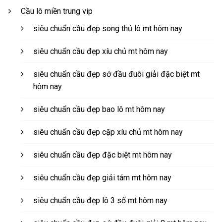
Cầu lô miền trung vip
siêu chuẩn cầu đẹp song thủ lô mt hôm nay
siêu chuẩn cầu đẹp xíu chủ mt hôm nay
siêu chuẩn cầu đẹp sớ đầu đuôi giải đặc biệt mt
hôm nay
siêu chuẩn cầu đẹp bao lô mt hôm nay
siêu chuẩn cầu đẹp cặp xíu chủ mt hôm nay
siêu chuẩn cầu đẹp đặc biệt mt hôm nay
siêu chuẩn cầu đẹp giải tám mt hôm nay
siêu chuẩn cầu đẹp lô 3 số mt hôm nay