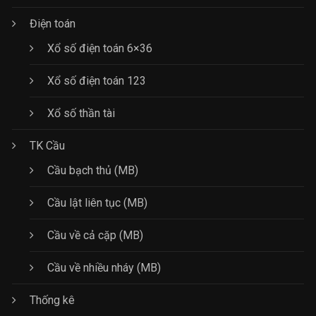
Điện toán
Xổ số điện toán 6×36
Xổ số điện toán 123
Xổ số thần tài
TK Cầu
Cầu bạch thủ (MB)
Cầu lật liên tục (MB)
Cầu về cả cặp (MB)
Cầu về nhiều nháy (MB)
Thống kê