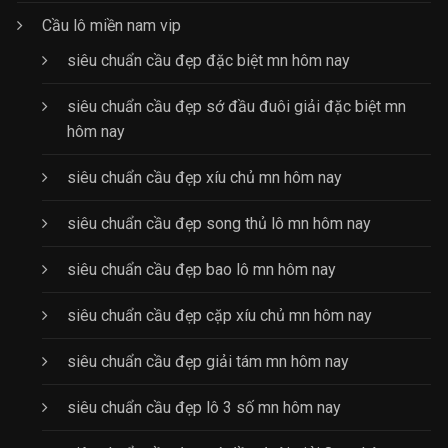
Cầu lô miền nam vip
siêu chuẩn cầu đẹp đặc biệt mn hôm nay
siêu chuẩn cầu đẹp sớ đầu đuôi giải đặc biệt mn
hôm nay
siêu chuẩn cầu đẹp xíu chủ mn hôm nay
siêu chuẩn cầu đẹp song thủ lô mn hôm nay
siêu chuẩn cầu đẹp bao lô mn hôm nay
siêu chuẩn cầu đẹp cặp xíu chủ mn hôm nay
siêu chuẩn cầu đẹp giải tám mn hôm nay
siêu chuẩn cầu đẹp lô 3 số mn hôm nay