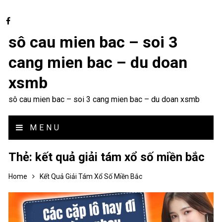
sô cau mien bac – soi 3
cang mien bac – du doan
xsmb
sô cau mien bac – soi 3 cang mien bac – du doan xsmb
MENU
Thẻ:
kết quả giải tám xổ số miền bắc
Home
Kết Quả Giải Tám Xổ Số Miền Bắc