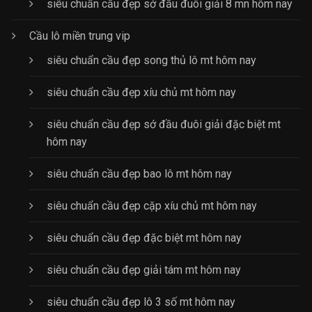
siêu chuẩn cầu đẹp sớ đầu đuôi giải 8 mn hôm nay
Cầu lô miền trung vip
siêu chuẩn cầu đẹp song thủ lô mt hôm nay
siêu chuẩn cầu đẹp xíu chủ mt hôm nay
siêu chuẩn cầu đẹp sớ đầu đuôi giải đặc biệt mt
hôm nay
siêu chuẩn cầu đẹp bao lô mt hôm nay
siêu chuẩn cầu đẹp cặp xíu chủ mt hôm nay
siêu chuẩn cầu đẹp đặc biệt mt hôm nay
siêu chuẩn cầu đẹp giải tám mt hôm nay
siêu chuẩn cầu đẹp lô 3 số mt hôm nay