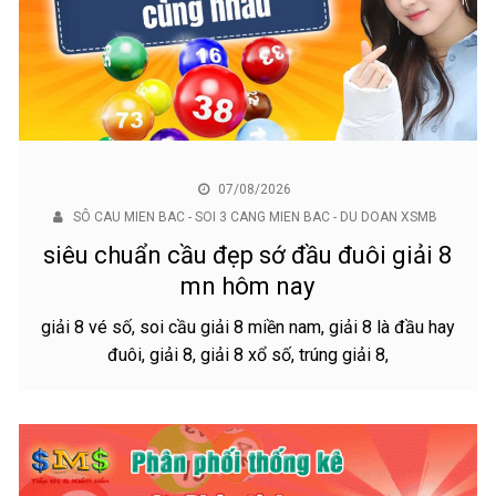
07/08/2026
SÔ CAU MIEN BAC - SOI 3 CANG MIEN BAC - DU DOAN XSMB
siêu chuẩn cầu đẹp sớ đầu đuôi giải 8
mn hôm nay
giải 8 vé số, soi cầu giải 8 miền nam, giải 8 là đầu hay
đuôi, giải 8, giải 8 xổ số, trúng giải 8,