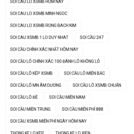
SOI CAU LO XSMB HOM NAY
SOI CAU LO XSMB MINH NGOC
SOI CAU LO XSMB RONG BACH KIM
SOI CAU XSMB 1 LO DUY NHAT
SOI CẦU 247
SOI CẦU CHÍNH XÁC NHẤT HÔM NAY
SOI CẦU LÔ CHÍNH XÁC 100 ĐÁNH LÔ KHÔNG LỖ
SOI CẦU LÔ KÉP XSMB
SOI CẦU LÔ MIỀN BẮC
SOI CẦU LÔ MN ÂM DƯƠNG
SOI CẦU LÔ XSMB CHUẨN
SOI CẦU LÔ ĐỀ
SOI CẦU MIỀN NAM
SOI CẦU MIỀN TRUNG
SOI CẦU MIỄN PHÍ 888
SOI CẦU XSMB MIỄN PHÍ NGÀY HÔM NAY
THONG KE LO KEP
THONG KE LO XIEN