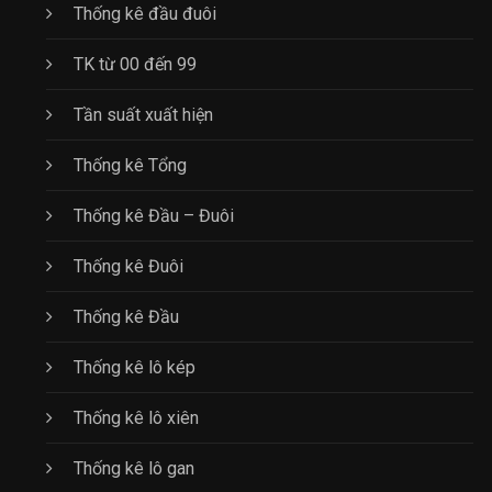
Thống kê đầu đuôi
TK từ 00 đến 99
Tần suất xuất hiện
Thống kê Tổng
Thống kê Đầu – Đuôi
Thống kê Đuôi
Thống kê Đầu
Thống kê lô kép
Thống kê lô xiên
Thống kê lô gan