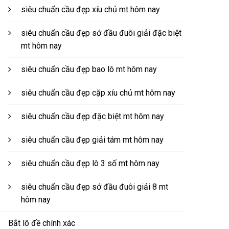
siêu chuẩn cầu đẹp xíu chủ mt hôm nay
siêu chuẩn cầu đẹp sớ đầu đuôi giải đặc biệt
mt hôm nay
siêu chuẩn cầu đẹp bao lô mt hôm nay
siêu chuẩn cầu đẹp cặp xíu chủ mt hôm nay
siêu chuẩn cầu đẹp đặc biệt mt hôm nay
siêu chuẩn cầu đẹp giải tám mt hôm nay
siêu chuẩn cầu đẹp lô 3 số mt hôm nay
siêu chuẩn cầu đẹp sớ đầu đuôi giải 8 mt
hôm nay
Bắt lô đề chính xác