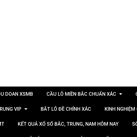
 DU DOAN XSMB
CẦU LÔ MIỀN BẮC CHUẨN XÁC
TRUNG VIP
BẮT LÔ ĐỀ CHÍNH XÁC
KINH NGHIỆM 
MT
KẾT QUẢ XỔ SỐ BẮC, TRUNG, NAM HÔM NAY
S