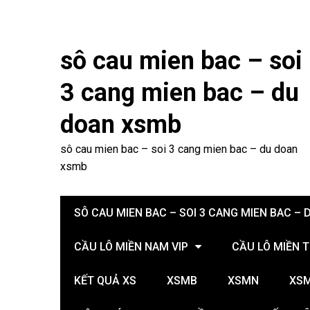
sô cau mien bac – soi
3 cang mien bac – du
doan xsmb
sô cau mien bac – soi 3 cang mien bac – du doan
xsmb
SÔ CAU MIEN BAC – SOI 3 CANG MIEN BAC –
CẦU LÔ MIỀN NAM VIP
CẦU LÔ MIỀN 
KẾT QUẢ XS
XSMB
XSMN
XS