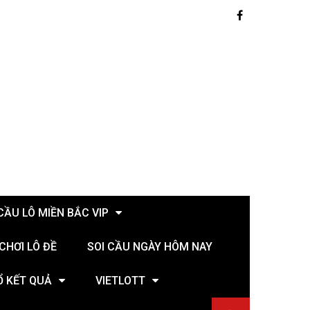
CẦU LÔ MIỀN BẮC VIP
CHƠI LÔ ĐỀ
SOI CẦU NGÀY HÔM NAY
Ổ KẾT QUẢ
VIETLOTT