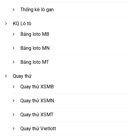
Thống kê lô gan
KQ Lô tô
Bảng loto MB
Bảng loto MN
Bảng loto MT
Quay thử
Quay thử XSMB
Quay thử XSMN
Quay thử XSMT
Quay thử Vietlott