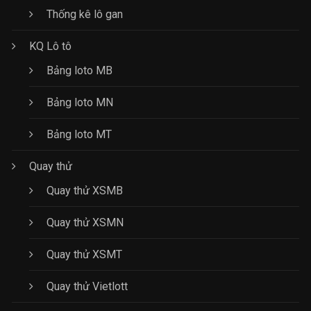
Thống kê lô gan
KQ Lô tô
Bảng loto MB
Bảng loto MN
Bảng loto MT
Quay thử
Quay thử XSMB
Quay thử XSMN
Quay thử XSMT
Quay thử Vietlott