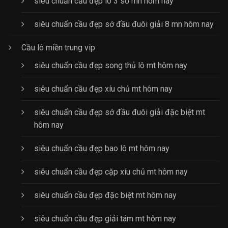
siêu chuẩn cầu đẹp lô 3 số mn hôm nay
siêu chuẩn cầu đẹp sớ đầu đuôi giải 8 mn hôm nay
Cầu lô miền trung vip
siêu chuẩn cầu đẹp song thủ lô mt hôm nay
siêu chuẩn cầu đẹp xíu chủ mt hôm nay
siêu chuẩn cầu đẹp sớ đầu đuôi giải đặc biệt mt
hôm nay
siêu chuẩn cầu đẹp bao lô mt hôm nay
siêu chuẩn cầu đẹp cặp xíu chủ mt hôm nay
siêu chuẩn cầu đẹp đặc biệt mt hôm nay
siêu chuẩn cầu đẹp giải tám mt hôm nay