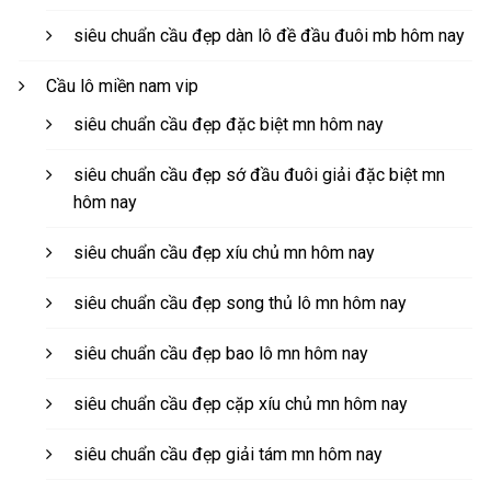
siêu chuẩn cầu đẹp dàn lô đề đầu đuôi mb hôm nay
Cầu lô miền nam vip
siêu chuẩn cầu đẹp đặc biệt mn hôm nay
siêu chuẩn cầu đẹp sớ đầu đuôi giải đặc biệt mn
hôm nay
siêu chuẩn cầu đẹp xíu chủ mn hôm nay
siêu chuẩn cầu đẹp song thủ lô mn hôm nay
siêu chuẩn cầu đẹp bao lô mn hôm nay
siêu chuẩn cầu đẹp cặp xíu chủ mn hôm nay
siêu chuẩn cầu đẹp giải tám mn hôm nay