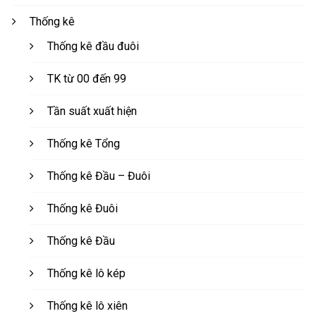
Thống kê
Thống kê đầu đuôi
TK từ 00 đến 99
Tần suất xuất hiện
Thống kê Tổng
Thống kê Đầu – Đuôi
Thống kê Đuôi
Thống kê Đầu
Thống kê lô kép
Thống kê lô xiên