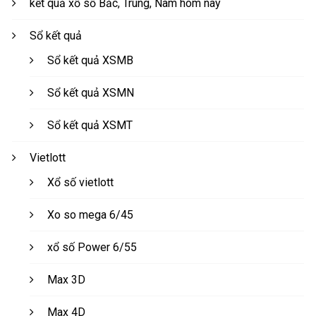
kết quả xổ số Bắc, Trung, Nam hôm nay
Sổ kết quả
Sổ kết quả XSMB
Sổ kết quả XSMN
Sổ kết quả XSMT
Vietlott
Xổ số vietlott
Xo so mega 6/45
xổ số Power 6/55
Max 3D
Max 4D