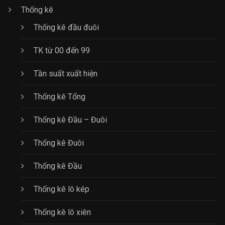
Thống kê
Thống kê đầu đuôi
TK từ 00 đến 99
Tần suất xuất hiện
Thống kê Tổng
Thống kê Đầu – Đuôi
Thống kê Đuôi
Thống kê Đầu
Thống kê lô kép
Thống kê lô xiên