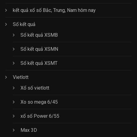
kết quả xổ số Bắc, Trung, Nam hôm nay
Sổ kết quả
Sổ kết quả XSMB
Sổ kết quả XSMN
Sổ kết quả XSMT
Vietlott
Xổ số vietlott
Xo so mega 6/45
xổ số Power 6/55
Max 3D