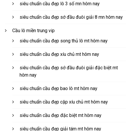
siêu chuẩn cầu đẹp lô 3 số mn hôm nay
siêu chuẩn cầu đẹp sớ đầu đuôi giải 8 mn hôm nay
Cầu lô miền trung vip
siêu chuẩn cầu đẹp song thủ lô mt hôm nay
siêu chuẩn cầu đẹp xíu chủ mt hôm nay
siêu chuẩn cầu đẹp sớ đầu đuôi giải đặc biệt mt
hôm nay
siêu chuẩn cầu đẹp bao lô mt hôm nay
siêu chuẩn cầu đẹp cặp xíu chủ mt hôm nay
siêu chuẩn cầu đẹp đặc biệt mt hôm nay
siêu chuẩn cầu đẹp giải tám mt hôm nay