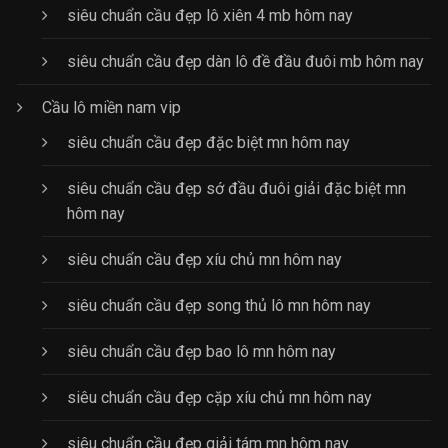
siêu chuẩn cầu đẹp lô xiên 4 mb hôm nay
siêu chuẩn cầu đẹp dàn lô đề đầu đuôi mb hôm nay
Cầu lô miền nam vip
siêu chuẩn cầu đẹp đặc biệt mn hôm nay
siêu chuẩn cầu đẹp sớ đầu đuôi giải đặc biệt mn
hôm nay
siêu chuẩn cầu đẹp xíu chủ mn hôm nay
siêu chuẩn cầu đẹp song thủ lô mn hôm nay
siêu chuẩn cầu đẹp bao lô mn hôm nay
siêu chuẩn cầu đẹp cặp xíu chủ mn hôm nay
siêu chuẩn cầu đẹp giải tám mn hôm nay