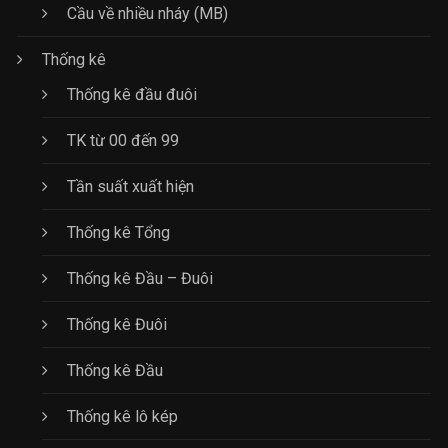
Cầu về nhiều nháy (MB)
Thống kê
Thống kê đầu đuôi
TK từ 00 đến 99
Tần suất xuất hiện
Thống kê Tổng
Thống kê Đầu – Đuôi
Thống kê Đuôi
Thống kê Đầu
Thống kê lô kép