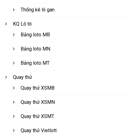
Thống kê lô gan
KQ Lô tô
Bảng loto MB
Bảng loto MN
Bảng loto MT
Quay thử
Quay thử XSMB
Quay thử XSMN
Quay thử XSMT
Quay thử Vietlott