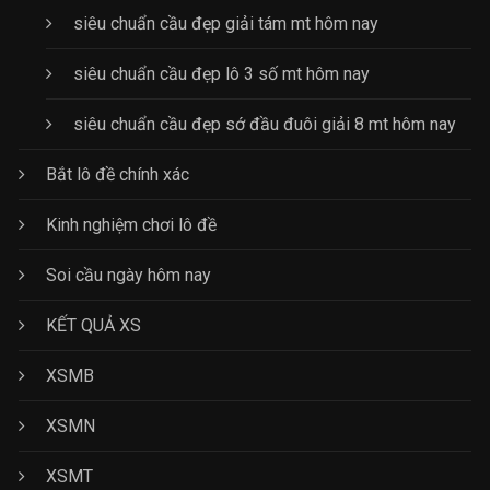
siêu chuẩn cầu đẹp giải tám mt hôm nay
siêu chuẩn cầu đẹp lô 3 số mt hôm nay
siêu chuẩn cầu đẹp sớ đầu đuôi giải 8 mt hôm nay
Bắt lô đề chính xác
Kinh nghiệm chơi lô đề
Soi cầu ngày hôm nay
KẾT QUẢ XS
XSMB
XSMN
XSMT