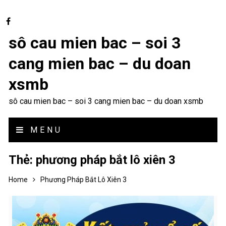
sô cau mien bac – soi 3
cang mien bac – du doan
xsmb
sô cau mien bac – soi 3 cang mien bac – du doan xsmb
MENU
Thẻ:
phương pháp bắt lô xiên 3
Home
Phương Pháp Bắt Lô Xiên 3