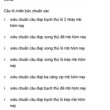
Cầu lô miền bắc chuẩn xác
siêu chuẩn cầu đẹp bạch thủ lô 2 nháy mb
hôm nay
siêu chuẩn cầu đẹp song thủ đề mb hôm nay
siêu chuẩn cầu đẹp song thủ lô mb hôm nay
siêu chuẩn cầu đẹp song thủ lô kép mb hôm
nay
siêu chuẩn cầu đẹp ba càng víp mb hôm nay
siêu chuẩn cầu đẹp bạch thủ đề mb hôm nay
siêu chuẩn cầu đẹp bạch thủ lô kép mb hôm
nay