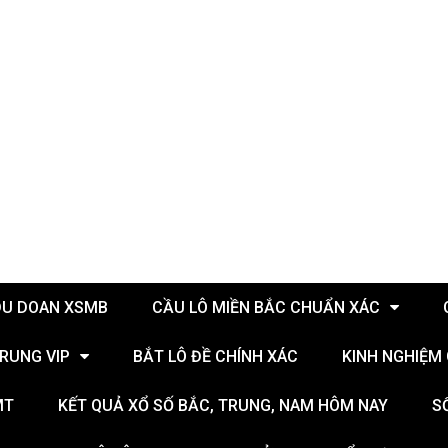
 DU DOAN XSMB
CẦU LÔ MIỀN BẮC CHUẨN XÁC
TRUNG VIP
BẮT LÔ ĐỀ CHÍNH XÁC
KINH NGHIỆM 
MT
KẾT QUẢ XỔ SỐ BẮC, TRUNG, NAM HÔM NAY
S