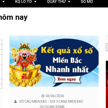
KQ LÔ TÔ
QUAY THỬ
SỔ MƠ
 hôm nay
06/06/2026
SÔ CAU MIEN BAC - SOI 3 CANG MIEN BAC
- DU DOAN XSMB