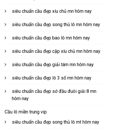
siêu chuẩn cầu đẹp xíu chủ mn hôm nay
siêu chuẩn cầu đẹp song thủ lô mn hôm nay
siêu chuẩn cầu đẹp bao lô mn hôm nay
siêu chuẩn cầu đẹp cặp xíu chủ mn hôm nay
siêu chuẩn cầu đẹp giải tám mn hôm nay
siêu chuẩn cầu đẹp lô 3 số mn hôm nay
siêu chuẩn cầu đẹp sớ đầu đuôi giải 8 mn
hôm nay
Cầu lô miền trung vip
siêu chuẩn cầu đẹp song thủ lô mt hôm nay