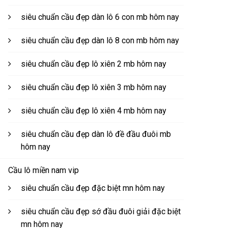
siêu chuẩn cầu đẹp dàn lô 6 con mb hôm nay
siêu chuẩn cầu đẹp dàn lô 8 con mb hôm nay
siêu chuẩn cầu đẹp lô xiên 2 mb hôm nay
siêu chuẩn cầu đẹp lô xiên 3 mb hôm nay
siêu chuẩn cầu đẹp lô xiên 4 mb hôm nay
siêu chuẩn cầu đẹp dàn lô đề đầu đuôi mb
hôm nay
Cầu lô miền nam vip
siêu chuẩn cầu đẹp đặc biệt mn hôm nay
siêu chuẩn cầu đẹp sớ đầu đuôi giải đặc biệt
mn hôm nay