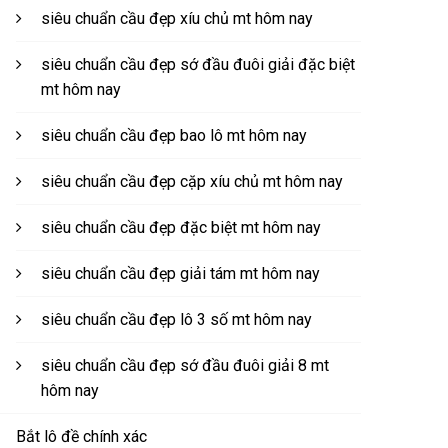
siêu chuẩn cầu đẹp xíu chủ mt hôm nay
siêu chuẩn cầu đẹp sớ đầu đuôi giải đặc biệt
mt hôm nay
siêu chuẩn cầu đẹp bao lô mt hôm nay
siêu chuẩn cầu đẹp cặp xíu chủ mt hôm nay
siêu chuẩn cầu đẹp đặc biệt mt hôm nay
siêu chuẩn cầu đẹp giải tám mt hôm nay
siêu chuẩn cầu đẹp lô 3 số mt hôm nay
siêu chuẩn cầu đẹp sớ đầu đuôi giải 8 mt
hôm nay
Bắt lô đề chính xác