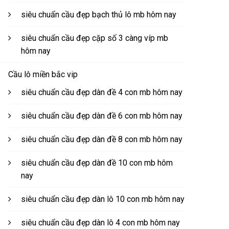
siêu chuẩn cầu đẹp bạch thủ lô mb hôm nay
siêu chuẩn cầu đẹp cặp số 3 càng víp mb
hôm nay
Cầu lô miền bắc vip
siêu chuẩn cầu đẹp dàn đề 4 con mb hôm nay
siêu chuẩn cầu đẹp dàn đề 6 con mb hôm nay
siêu chuẩn cầu đẹp dàn đề 8 con mb hôm nay
siêu chuẩn cầu đẹp dàn đề 10 con mb hôm
nay
siêu chuẩn cầu đẹp dàn lô 10 con mb hôm nay
siêu chuẩn cầu đẹp dàn lô 4 con mb hôm nay