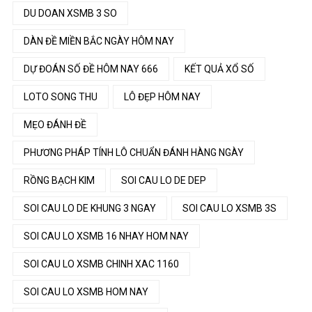
DU DOAN XSMB 3 SO
DÀN ĐỀ MIỀN BẮC NGÀY HÔM NAY
DỰ ĐOÁN SỐ ĐỀ HÔM NAY 666
KẾT QUẢ XỔ SỐ
LOTO SONG THU
LÔ ĐẸP HÔM NAY
MẸO ĐÁNH ĐỀ
PHƯƠNG PHÁP TÍNH LÔ CHUẨN ĐÁNH HÀNG NGÀY
RỒNG BẠCH KIM
SOI CAU LO DE DEP
SOI CAU LO DE KHUNG 3 NGAY
SOI CAU LO XSMB 3S
SOI CAU LO XSMB 16 NHAY HOM NAY
SOI CAU LO XSMB CHINH XAC 1160
SOI CAU LO XSMB HOM NAY