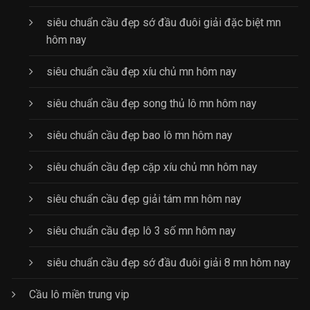
siêu chuẩn cầu đẹp sớ đầu đuôi giải đặc biệt mn
hôm nay
siêu chuẩn cầu đẹp xíu chủ mn hôm nay
siêu chuẩn cầu đẹp song thủ lô mn hôm nay
siêu chuẩn cầu đẹp bao lô mn hôm nay
siêu chuẩn cầu đẹp cặp xíu chủ mn hôm nay
siêu chuẩn cầu đẹp giải tám mn hôm nay
siêu chuẩn cầu đẹp lô 3 số mn hôm nay
siêu chuẩn cầu đẹp sớ đầu đuôi giải 8 mn hôm nay
Cầu lô miền trung vip