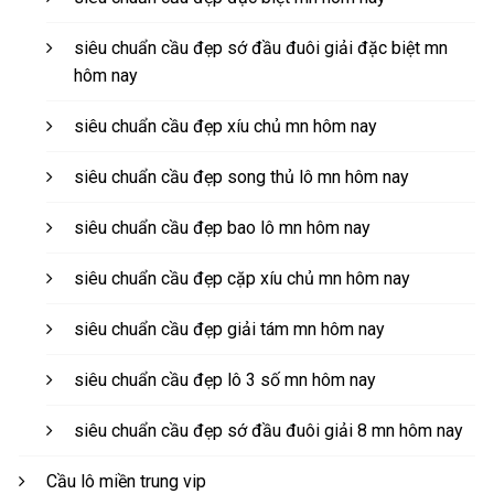
siêu chuẩn cầu đẹp sớ đầu đuôi giải đặc biệt mn
hôm nay
siêu chuẩn cầu đẹp xíu chủ mn hôm nay
siêu chuẩn cầu đẹp song thủ lô mn hôm nay
siêu chuẩn cầu đẹp bao lô mn hôm nay
siêu chuẩn cầu đẹp cặp xíu chủ mn hôm nay
siêu chuẩn cầu đẹp giải tám mn hôm nay
siêu chuẩn cầu đẹp lô 3 số mn hôm nay
siêu chuẩn cầu đẹp sớ đầu đuôi giải 8 mn hôm nay
Cầu lô miền trung vip