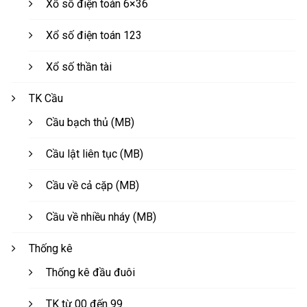
Xổ số điện toán 6×36
Xổ số điện toán 123
Xổ số thần tài
TK Cầu
Cầu bạch thủ (MB)
Cầu lật liên tục (MB)
Cầu về cả cặp (MB)
Cầu về nhiều nháy (MB)
Thống kê
Thống kê đầu đuôi
TK từ 00 đến 99