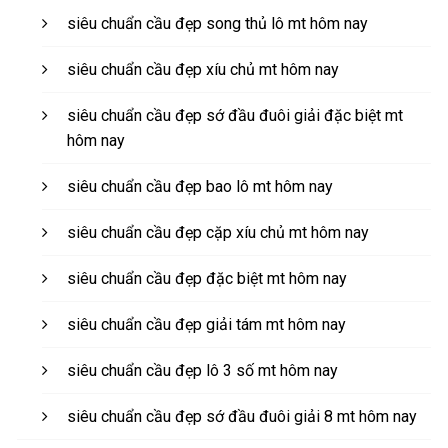
siêu chuẩn cầu đẹp song thủ lô mt hôm nay
siêu chuẩn cầu đẹp xíu chủ mt hôm nay
siêu chuẩn cầu đẹp sớ đầu đuôi giải đặc biệt mt
hôm nay
siêu chuẩn cầu đẹp bao lô mt hôm nay
siêu chuẩn cầu đẹp cặp xíu chủ mt hôm nay
siêu chuẩn cầu đẹp đặc biệt mt hôm nay
siêu chuẩn cầu đẹp giải tám mt hôm nay
siêu chuẩn cầu đẹp lô 3 số mt hôm nay
siêu chuẩn cầu đẹp sớ đầu đuôi giải 8 mt hôm nay