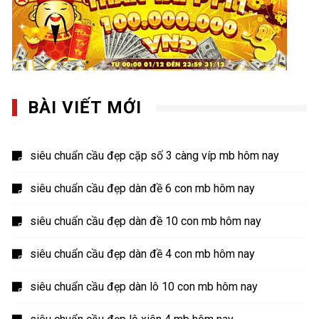
BÀI VIẾT MỚI
siêu chuẩn cầu đẹp cặp số 3 càng víp mb hôm nay
siêu chuẩn cầu đẹp dàn đề 6 con mb hôm nay
siêu chuẩn cầu đẹp dàn đề 10 con mb hôm nay
siêu chuẩn cầu đẹp dàn đề 4 con mb hôm nay
siêu chuẩn cầu đẹp dàn lô 10 con mb hôm nay