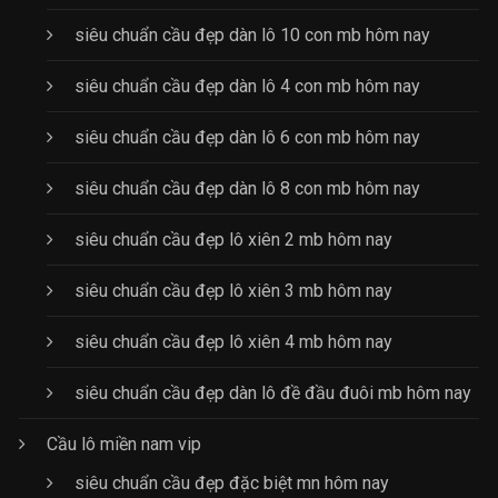
siêu chuẩn cầu đẹp dàn lô 10 con mb hôm nay
siêu chuẩn cầu đẹp dàn lô 4 con mb hôm nay
siêu chuẩn cầu đẹp dàn lô 6 con mb hôm nay
siêu chuẩn cầu đẹp dàn lô 8 con mb hôm nay
siêu chuẩn cầu đẹp lô xiên 2 mb hôm nay
siêu chuẩn cầu đẹp lô xiên 3 mb hôm nay
siêu chuẩn cầu đẹp lô xiên 4 mb hôm nay
siêu chuẩn cầu đẹp dàn lô đề đầu đuôi mb hôm nay
Cầu lô miền nam vip
siêu chuẩn cầu đẹp đặc biệt mn hôm nay