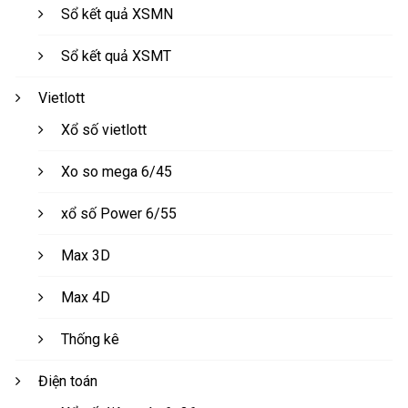
Sổ kết quả XSMN
Sổ kết quả XSMT
Vietlott
Xổ số vietlott
Xo so mega 6/45
xổ số Power 6/55
Max 3D
Max 4D
Thống kê
Điện toán