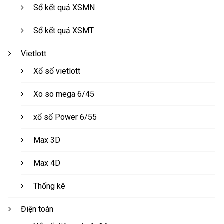
Sổ kết quả XSMN
Sổ kết quả XSMT
Vietlott
Xổ số vietlott
Xo so mega 6/45
xổ số Power 6/55
Max 3D
Max 4D
Thống kê
Điện toán