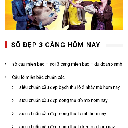
SỐ ĐẸP 3 CÀNG HÔM NAY
sô cau mien bac – soi 3 cang mien bac – du doan xsmb
Cầu lô miền bắc chuẩn xác
siêu chuẩn cầu đẹp bạch thủ lô 2 nháy mb hôm nay
siêu chuẩn cầu đẹp song thủ đề mb hôm nay
siêu chuẩn cầu đẹp song thủ lô mb hôm nay
siêu chuẩn cầu đẹp song thủ lô kép mb hôm nay