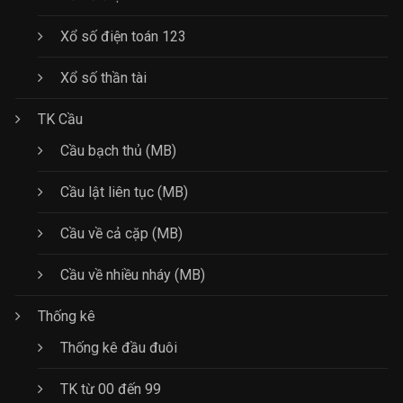
Xổ số điện toán 123
Xổ số thần tài
TK Cầu
Cầu bạch thủ (MB)
Cầu lật liên tục (MB)
Cầu về cả cặp (MB)
Cầu về nhiều nháy (MB)
Thống kê
Thống kê đầu đuôi
TK từ 00 đến 99