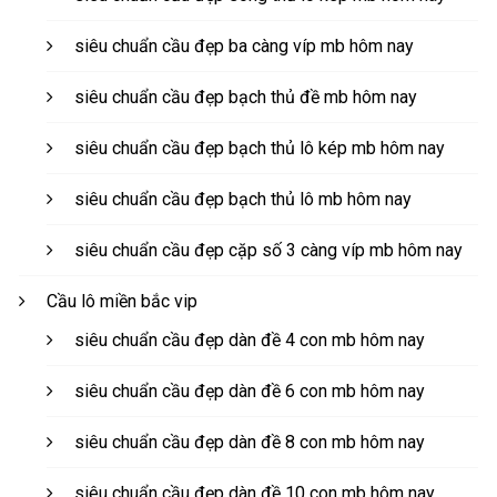
siêu chuẩn cầu đẹp ba càng víp mb hôm nay
siêu chuẩn cầu đẹp bạch thủ đề mb hôm nay
siêu chuẩn cầu đẹp bạch thủ lô kép mb hôm nay
siêu chuẩn cầu đẹp bạch thủ lô mb hôm nay
siêu chuẩn cầu đẹp cặp số 3 càng víp mb hôm nay
Cầu lô miền bắc vip
siêu chuẩn cầu đẹp dàn đề 4 con mb hôm nay
siêu chuẩn cầu đẹp dàn đề 6 con mb hôm nay
siêu chuẩn cầu đẹp dàn đề 8 con mb hôm nay
siêu chuẩn cầu đẹp dàn đề 10 con mb hôm nay