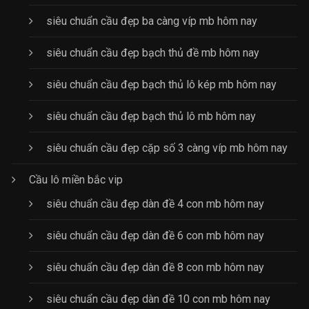
siêu chuẩn cầu đẹp ba càng víp mb hôm nay
siêu chuẩn cầu đẹp bạch thủ đề mb hôm nay
siêu chuẩn cầu đẹp bạch thủ lô kép mb hôm nay
siêu chuẩn cầu đẹp bạch thủ lô mb hôm nay
siêu chuẩn cầu đẹp cặp số 3 càng víp mb hôm nay
Cầu lô miền bắc vip
siêu chuẩn cầu đẹp dàn đề 4 con mb hôm nay
siêu chuẩn cầu đẹp dàn đề 6 con mb hôm nay
siêu chuẩn cầu đẹp dàn đề 8 con mb hôm nay
siêu chuẩn cầu đẹp dàn đề 10 con mb hôm nay