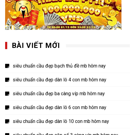
BÀI VIẾT MỚI
siêu chuẩn cầu đẹp bạch thủ đề mb hôm nay
siêu chuẩn cầu đẹp dàn lô 4 con mb hôm nay
siêu chuẩn cầu đẹp ba càng víp mb hôm nay
siêu chuẩn cầu đẹp dàn lô 6 con mb hôm nay
siêu chuẩn cầu đẹp dàn lô 10 con mb hôm nay