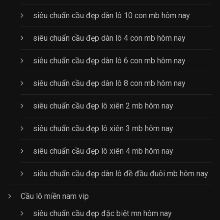
siêu chuẩn cầu đẹp dàn lô 10 con mb hôm nay
siêu chuẩn cầu đẹp dàn lô 4 con mb hôm nay
siêu chuẩn cầu đẹp dàn lô 6 con mb hôm nay
siêu chuẩn cầu đẹp dàn lô 8 con mb hôm nay
siêu chuẩn cầu đẹp lô xiên 2 mb hôm nay
siêu chuẩn cầu đẹp lô xiên 3 mb hôm nay
siêu chuẩn cầu đẹp lô xiên 4 mb hôm nay
siêu chuẩn cầu đẹp dàn lô đề đầu đuôi mb hôm nay
Cầu lô miền nam vip
siêu chuẩn cầu đẹp đặc biệt mn hôm nay