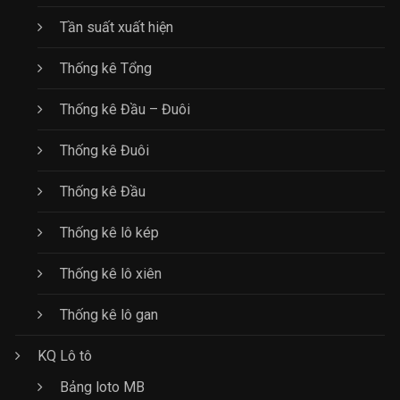
Tần suất xuất hiện
Thống kê Tổng
Thống kê Đầu – Đuôi
Thống kê Đuôi
Thống kê Đầu
Thống kê lô kép
Thống kê lô xiên
Thống kê lô gan
KQ Lô tô
Bảng loto MB