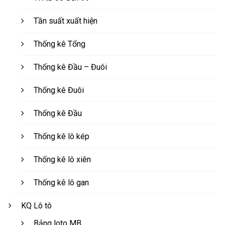
Tần suất xuất hiện
Thống kê Tổng
Thống kê Đầu – Đuôi
Thống kê Đuôi
Thống kê Đầu
Thống kê lô kép
Thống kê lô xiên
Thống kê lô gan
KQ Lô tô
Bảng loto MB