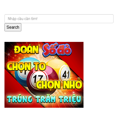
Search