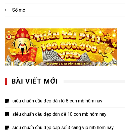
Sổ mơ
BÀI VIẾT MỚI
siêu chuẩn cầu đẹp dàn lô 8 con mb hôm nay
siêu chuẩn cầu đẹp dàn đề 10 con mb hôm nay
siêu chuẩn cầu đẹp cặp số 3 càng víp mb hôm nay