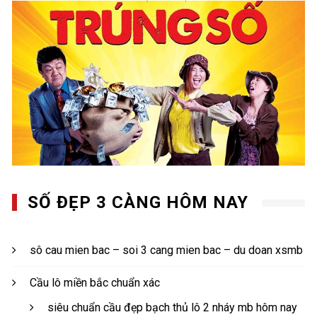
SỐ ĐẸP 3 CÀNG HÔM NAY
sô cau mien bac – soi 3 cang mien bac – du doan xsmb
Cầu lô miền bắc chuẩn xác
siêu chuẩn cầu đẹp bạch thủ lô 2 nháy mb hôm nay