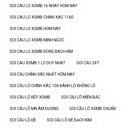
SOI CAU LO XSMB 16 NHAY HOM NAY
SOI CAU LO XSMB CHINH XAC 1160
SOI CAU LO XSMB HOM NAY
SOI CAU LO XSMB MINH NGOC
SOI CAU LO XSMB RONG BACH KIM
SOI CAU XSMB 1 LO DUY NHAT
SOI CẦU 247
SOI CẦU CHÍNH XÁC NHẤT HÔM NAY
SOI CẦU LÔ CHÍNH XÁC 100 ĐÁNH LÔ KHÔNG LỖ
SOI CẦU LÔ KÉP XSMB
SOI CẦU LÔ MIỀN BẮC
SOI CẦU LÔ MN ÂM DƯƠNG
SOI CẦU LÔ XSMB CHUẨN
SOI CẦU LÔ ĐỀ
SOI CẦU LÔ ĐỀ BẠCH KIM