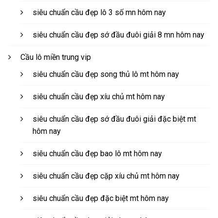
siêu chuẩn cầu đẹp lô 3 số mn hôm nay
siêu chuẩn cầu đẹp sớ đầu đuôi giải 8 mn hôm nay
Cầu lô miền trung vip
siêu chuẩn cầu đẹp song thủ lô mt hôm nay
siêu chuẩn cầu đẹp xíu chủ mt hôm nay
siêu chuẩn cầu đẹp sớ đầu đuôi giải đặc biệt mt
hôm nay
siêu chuẩn cầu đẹp bao lô mt hôm nay
siêu chuẩn cầu đẹp cặp xíu chủ mt hôm nay
siêu chuẩn cầu đẹp đặc biệt mt hôm nay