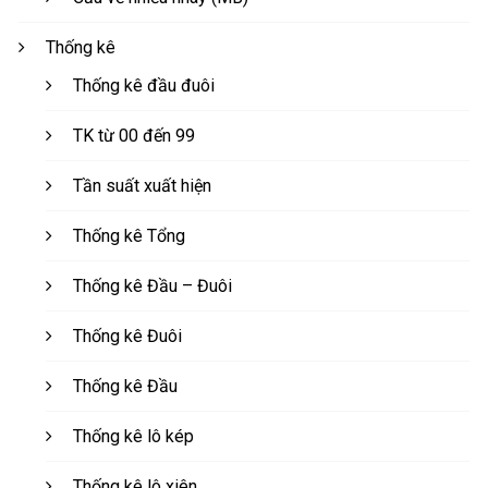
Thống kê
Thống kê đầu đuôi
TK từ 00 đến 99
Tần suất xuất hiện
Thống kê Tổng
Thống kê Đầu – Đuôi
Thống kê Đuôi
Thống kê Đầu
Thống kê lô kép
Thống kê lô xiên