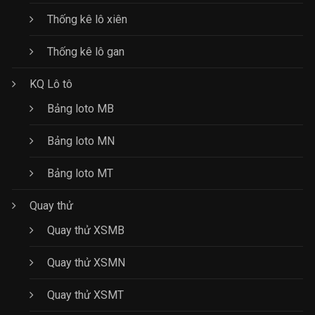
Thống kê lô xiên
Thống kê lô gan
KQ Lô tô
Bảng loto MB
Bảng loto MN
Bảng loto MT
Quay thử
Quay thử XSMB
Quay thử XSMN
Quay thử XSMT