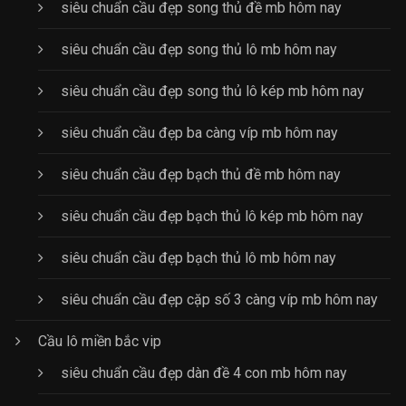
siêu chuẩn cầu đẹp song thủ đề mb hôm nay
siêu chuẩn cầu đẹp song thủ lô mb hôm nay
siêu chuẩn cầu đẹp song thủ lô kép mb hôm nay
siêu chuẩn cầu đẹp ba càng víp mb hôm nay
siêu chuẩn cầu đẹp bạch thủ đề mb hôm nay
siêu chuẩn cầu đẹp bạch thủ lô kép mb hôm nay
siêu chuẩn cầu đẹp bạch thủ lô mb hôm nay
siêu chuẩn cầu đẹp cặp số 3 càng víp mb hôm nay
Cầu lô miền bắc vip
siêu chuẩn cầu đẹp dàn đề 4 con mb hôm nay