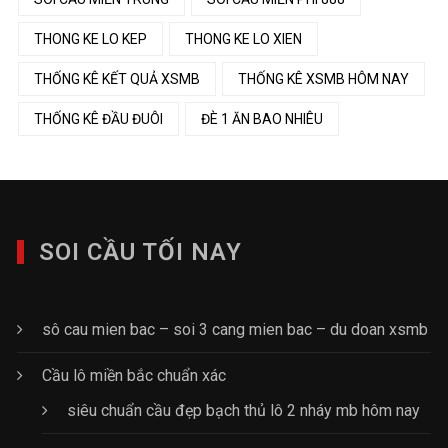
THONG KE LO KEP
THONG KE LO XIEN
THỐNG KÊ KẾT QUẢ XSMB
THỐNG KÊ XSMB HÔM NAY
THỐNG KÊ ĐẦU ĐUÔI
ĐÈ 1 ĂN BAO NHIÊU
SOI CẦU TỐI NAY
sô cau mien bac – soi 3 cang mien bac – du doan xsmb
Cầu lô miền bắc chuẩn xác
siêu chuẩn cầu đẹp bạch thủ lô 2 nháy mb hôm nay