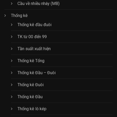
Cầu về nhiều nháy (MB)
Thống kê
Thống kê đầu đuôi
TK từ 00 đến 99
Tần suất xuất hiện
Thống kê Tổng
Thống kê Đầu – Đuôi
Thống kê Đuôi
Thống kê Đầu
Thống kê lô kép