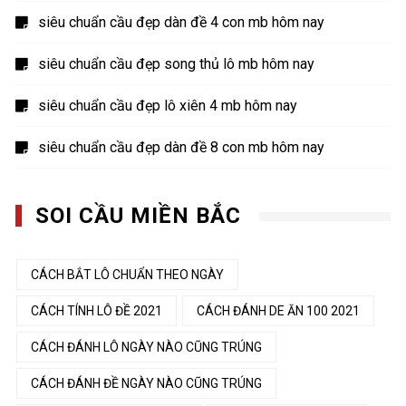
siêu chuẩn cầu đẹp dàn đề 4 con mb hôm nay
siêu chuẩn cầu đẹp song thủ lô mb hôm nay
siêu chuẩn cầu đẹp lô xiên 4 mb hôm nay
siêu chuẩn cầu đẹp dàn đề 8 con mb hôm nay
SOI CẦU MIỀN BẮC
CÁCH BẮT LÔ CHUẨN THEO NGÀY
CÁCH TÍNH LÔ ĐỀ 2021
CÁCH ĐÁNH DE ĂN 100 2021
CÁCH ĐÁNH LÔ NGÀY NÀO CŨNG TRÚNG
CÁCH ĐÁNH ĐỀ NGÀY NÀO CŨNG TRÚNG