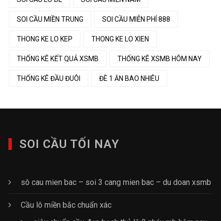
SOI CẦU MIỀN TRUNG
SOI CẦU MIỄN PHÍ 888
THONG KE LO KEP
THONG KE LO XIEN
THỐNG KÊ KẾT QUẢ XSMB
THỐNG KÊ XSMB HÔM NAY
THỐNG KÊ ĐẦU ĐUÔI
ĐÈ 1 ĂN BAO NHIÊU
SOI CẦU TỐI NAY
sô cau mien bac – soi 3 cang mien bac – du doan xsmb
Cầu lô miền bắc chuẩn xác