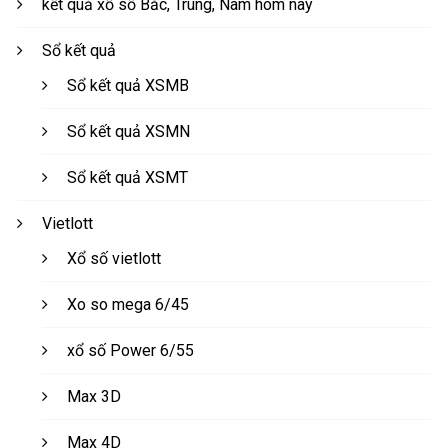
kết quả xổ số Bắc, Trung, Nam hôm nay
Sổ kết quả
Sổ kết quả XSMB
Sổ kết quả XSMN
Sổ kết quả XSMT
Vietlott
Xổ số vietlott
Xo so mega 6/45
xổ số Power 6/55
Max 3D
Max 4D