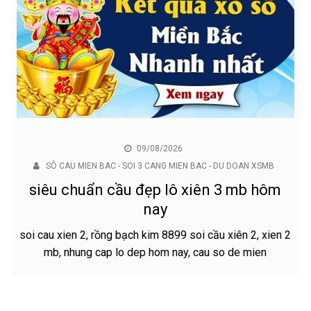
09/08/2026
SÔ CAU MIEN BAC - SOI 3 CANG MIEN BAC - DU DOAN XSMB
siêu chuẩn cầu đẹp lô xiên 3 mb hôm
nay
soi cau xien 2, rồng bạch kim 8899 soi cầu xiên 2, xien 2
mb, nhung cap lo dep hom nay, cau so de mien