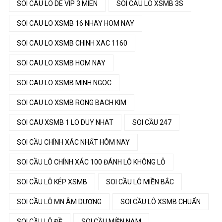
SOI CAU LO DE VIP 3 MIEN
SOI CAU LO XSMB 3S
SOI CAU LO XSMB 16 NHAY HOM NAY
SOI CAU LO XSMB CHINH XAC 1160
SOI CAU LO XSMB HOM NAY
SOI CAU LO XSMB MINH NGOC
SOI CAU LO XSMB RONG BACH KIM
SOI CAU XSMB 1 LO DUY NHAT
SOI CẦU 247
SOI CẦU CHÍNH XÁC NHẤT HÔM NAY
SOI CẦU LÔ CHÍNH XÁC 100 ĐÁNH LÔ KHÔNG LỖ
SOI CẦU LÔ KÉP XSMB
SOI CẦU LÔ MIỀN BẮC
SOI CẦU LÔ MN ÂM DƯƠNG
SOI CẦU LÔ XSMB CHUẨN
SOI CẦU LÔ ĐỀ
SOI CẦU MIỀN NAM