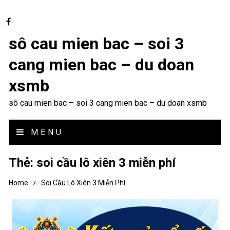
sô cau mien bac – soi 3
cang mien bac – du doan
xsmb
sô cau mien bac – soi 3 cang mien bac – du doan xsmb
MENU
Thẻ:
soi cầu lô xiên 3 miễn phí
Home
Soi Cầu Lô Xiên 3 Miễn Phí