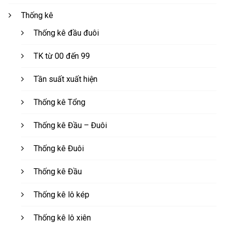
Thống kê
Thống kê đầu đuôi
TK từ 00 đến 99
Tần suất xuất hiện
Thống kê Tổng
Thống kê Đầu – Đuôi
Thống kê Đuôi
Thống kê Đầu
Thống kê lô kép
Thống kê lô xiên