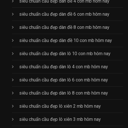
siêu chuẩn cầu đẹp dàn đề 4 con mb hôm nay
siêu chuẩn cầu đẹp dàn đề 6 con mb hôm nay
siêu chuẩn cầu đẹp dàn đề 8 con mb hôm nay
siêu chuẩn cầu đẹp dàn đề 10 con mb hôm nay
siêu chuẩn cầu đẹp dàn lô 10 con mb hôm nay
siêu chuẩn cầu đẹp dàn lô 4 con mb hôm nay
siêu chuẩn cầu đẹp dàn lô 6 con mb hôm nay
siêu chuẩn cầu đẹp dàn lô 8 con mb hôm nay
siêu chuẩn cầu đẹp lô xiên 2 mb hôm nay
siêu chuẩn cầu đẹp lô xiên 3 mb hôm nay