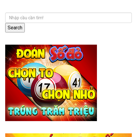
Search