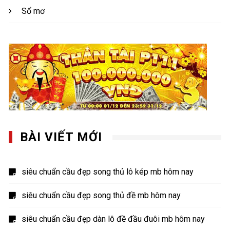
Sổ mơ
BÀI VIẾT MỚI
siêu chuẩn cầu đẹp song thủ lô kép mb hôm nay
siêu chuẩn cầu đẹp song thủ đề mb hôm nay
siêu chuẩn cầu đẹp dàn lô đề đầu đuôi mb hôm nay