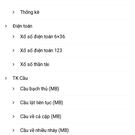
Thống kê
Điện toán
Xổ số điện toán 6×36
Xổ số điện toán 123
Xổ số thần tài
TK Cầu
Cầu bạch thủ (MB)
Cầu lật liên tục (MB)
Cầu về cả cặp (MB)
Cầu về nhiều nháy (MB)