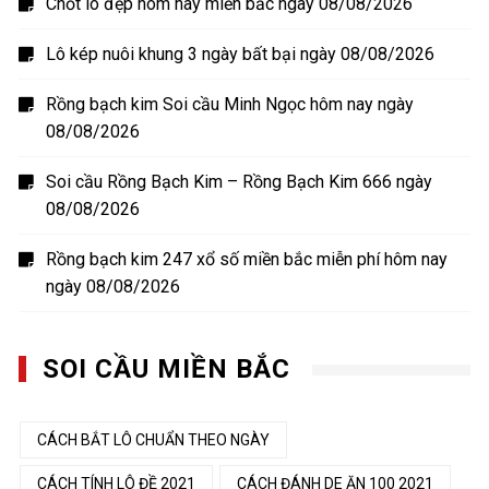
Chốt lô đẹp hôm nay miền bắc ngày 08/08/2026
Lô kép nuôi khung 3 ngày bất bại ngày 08/08/2026
Rồng bạch kim Soi cầu Minh Ngọc hôm nay ngày
08/08/2026
Soi cầu Rồng Bạch Kim – Rồng Bạch Kim 666 ngày
08/08/2026
Rồng bạch kim 247 xổ số miền bắc miễn phí hôm nay
ngày 08/08/2026
SOI CẦU MIỀN BẮC
CÁCH BẮT LÔ CHUẨN THEO NGÀY
CÁCH TÍNH LÔ ĐỀ 2021
CÁCH ĐÁNH DE ĂN 100 2021