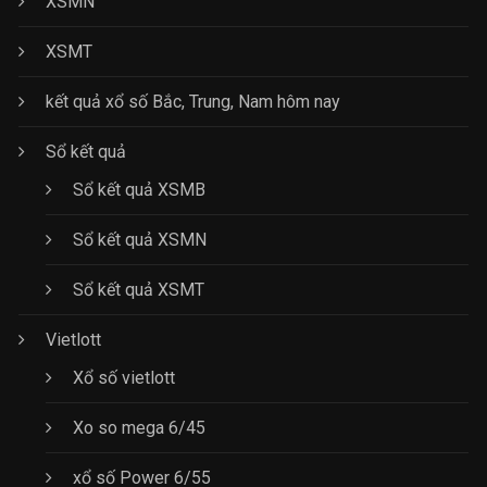
XSMN
XSMT
kết quả xổ số Bắc, Trung, Nam hôm nay
Sổ kết quả
Sổ kết quả XSMB
Sổ kết quả XSMN
Sổ kết quả XSMT
Vietlott
Xổ số vietlott
Xo so mega 6/45
xổ số Power 6/55