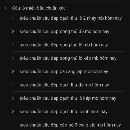
Cầu lô miền bắc chuẩn xác
siêu chuẩn cầu đẹp bạch thủ lô 2 nháy mb hôm nay
siêu chuẩn cầu đẹp song thủ đề mb hôm nay
siêu chuẩn cầu đẹp song thủ lô mb hôm nay
siêu chuẩn cầu đẹp song thủ lô kép mb hôm nay
siêu chuẩn cầu đẹp ba càng víp mb hôm nay
siêu chuẩn cầu đẹp bạch thủ đề mb hôm nay
siêu chuẩn cầu đẹp bạch thủ lô kép mb hôm nay
siêu chuẩn cầu đẹp bạch thủ lô mb hôm nay
siêu chuẩn cầu đẹp cặp số 3 càng víp mb hôm nay