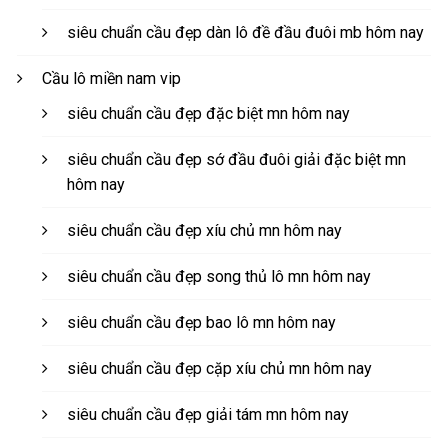
siêu chuẩn cầu đẹp dàn lô đề đầu đuôi mb hôm nay
Cầu lô miền nam vip
siêu chuẩn cầu đẹp đặc biệt mn hôm nay
siêu chuẩn cầu đẹp sớ đầu đuôi giải đặc biệt mn
hôm nay
siêu chuẩn cầu đẹp xíu chủ mn hôm nay
siêu chuẩn cầu đẹp song thủ lô mn hôm nay
siêu chuẩn cầu đẹp bao lô mn hôm nay
siêu chuẩn cầu đẹp cặp xíu chủ mn hôm nay
siêu chuẩn cầu đẹp giải tám mn hôm nay