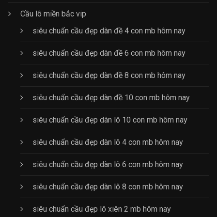
Cầu lô miền bắc vip
siêu chuẩn cầu đẹp dàn đề 4 con mb hôm nay
siêu chuẩn cầu đẹp dàn đề 6 con mb hôm nay
siêu chuẩn cầu đẹp dàn đề 8 con mb hôm nay
siêu chuẩn cầu đẹp dàn đề 10 con mb hôm nay
siêu chuẩn cầu đẹp dàn lô 10 con mb hôm nay
siêu chuẩn cầu đẹp dàn lô 4 con mb hôm nay
siêu chuẩn cầu đẹp dàn lô 6 con mb hôm nay
siêu chuẩn cầu đẹp dàn lô 8 con mb hôm nay
siêu chuẩn cầu đẹp lô xiên 2 mb hôm nay