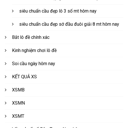
siêu chuẩn cầu đẹp lô 3 số mt hôm nay
siêu chuẩn cầu đẹp sớ đầu đuôi giải 8 mt hôm nay
Bắt lô đề chính xác
Kinh nghiệm chơi lô đề
Soi cầu ngày hôm nay
KẾT QUẢ XS
XSMB
XSMN
XSMT