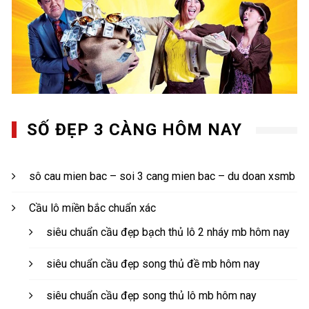
SỐ ĐẸP 3 CÀNG HÔM NAY
sô cau mien bac – soi 3 cang mien bac – du doan xsmb
Cầu lô miền bắc chuẩn xác
siêu chuẩn cầu đẹp bạch thủ lô 2 nháy mb hôm nay
siêu chuẩn cầu đẹp song thủ đề mb hôm nay
siêu chuẩn cầu đẹp song thủ lô mb hôm nay