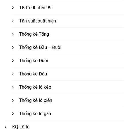
TK từ 00 đến 99
Tần suất xuất hiện
Thống kê Tổng
Thống kê Đầu – Đuôi
Thống kê Đuôi
Thống kê Đầu
Thống kê lô kép
Thống kê lô xiên
Thống kê lô gan
KQ Lô tô