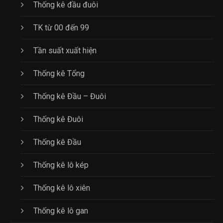
Thống kê đầu đuôi
TK từ 00 đến 99
Tần suất xuất hiện
Thống kê Tổng
Thống kê Đầu – Đuôi
Thống kê Đuôi
Thống kê Đầu
Thống kê lô kép
Thống kê lô xiên
Thống kê lô gan