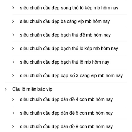
siêu chuẩn cầu đẹp song thủ lô kép mb hôm nay
siêu chuẩn cầu đẹp ba càng víp mb hôm nay
siêu chuẩn cầu đẹp bạch thủ đề mb hôm nay
siêu chuẩn cầu đẹp bạch thủ lô kép mb hôm nay
siêu chuẩn cầu đẹp bạch thủ lô mb hôm nay
siêu chuẩn cầu đẹp cặp số 3 càng víp mb hôm nay
Cầu lô miền bắc vip
siêu chuẩn cầu đẹp dàn đề 4 con mb hôm nay
siêu chuẩn cầu đẹp dàn đề 6 con mb hôm nay
siêu chuẩn cầu đẹp dàn đề 8 con mb hôm nay