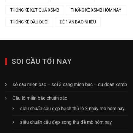
THỐNG KÊ KẾT QUẢ XSMB
THỐNG KÊ XSMB HÔM NAY
THỐNG KÊ ĐẦU ĐUÔI
ĐÈ 1 ĂN BAO NHIÊU
SOI CẦU TỐI NAY
sô cau mien bac – soi 3 cang mien bac – du doan xsmb
Cầu lô miền bắc chuẩn xác
siêu chuẩn cầu đẹp bạch thủ lô 2 nháy mb hôm nay
siêu chuẩn cầu đẹp song thủ đề mb hôm nay