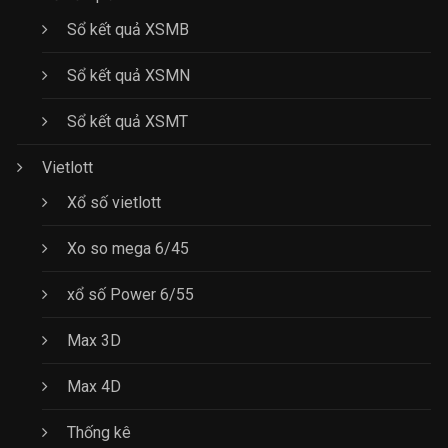
Sổ kết quả XSMB
Sổ kết quả XSMN
Sổ kết quả XSMT
Vietlott
Xổ số vietlott
Xo so mega 6/45
xổ số Power 6/55
Max 3D
Max 4D
Thống kê