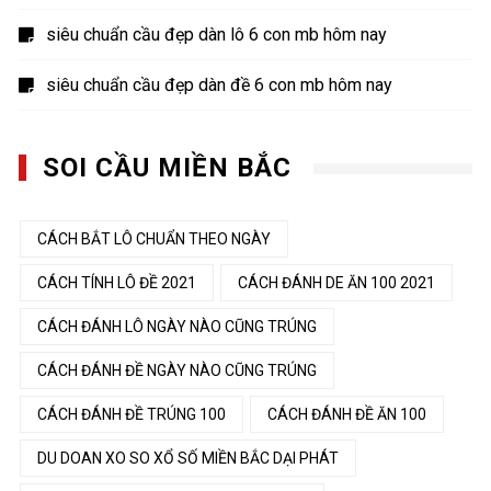
siêu chuẩn cầu đẹp dàn lô 6 con mb hôm nay
siêu chuẩn cầu đẹp dàn đề 6 con mb hôm nay
SOI CẦU MIỀN BẮC
CÁCH BẮT LÔ CHUẨN THEO NGÀY
CÁCH TÍNH LÔ ĐỀ 2021
CÁCH ĐÁNH DE ĂN 100 2021
CÁCH ĐÁNH LÔ NGÀY NÀO CŨNG TRÚNG
CÁCH ĐÁNH ĐỀ NGÀY NÀO CŨNG TRÚNG
CÁCH ĐÁNH ĐỀ TRÚNG 100
CÁCH ĐÁNH ĐỀ ĂN 100
DU DOAN XO SO XỔ SỐ MIỀN BẮC DẠI PHÁT