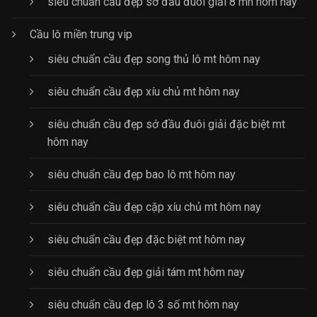
siêu chuẩn cầu đẹp sớ đầu đuôi giải 8 mn hôm nay
Cầu lô miền trung vip
siêu chuẩn cầu đẹp song thủ lô mt hôm nay
siêu chuẩn cầu đẹp xíu chủ mt hôm nay
siêu chuẩn cầu đẹp sớ đầu đuôi giải đặc biệt mt
hôm nay
siêu chuẩn cầu đẹp bao lô mt hôm nay
siêu chuẩn cầu đẹp cặp xíu chủ mt hôm nay
siêu chuẩn cầu đẹp đặc biệt mt hôm nay
siêu chuẩn cầu đẹp giải tám mt hôm nay
siêu chuẩn cầu đẹp lô 3 số mt hôm nay