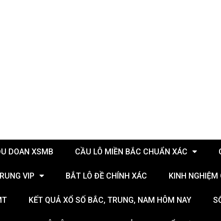
 DU DOAN XSMB
CẦU LÔ MIỀN BẮC CHUẨN XÁC
TRUNG VIP
BẮT LÔ ĐỀ CHÍNH XÁC
KINH NGHIỆM 
MT
KẾT QUẢ XỔ SỐ BẮC, TRUNG, NAM HÔM NAY
S