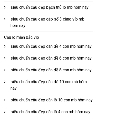
siêu chuẩn cầu đẹp bạch thủ lô mb hôm nay
siêu chuẩn cầu đẹp cặp số 3 càng víp mb
hôm nay
Cầu lô miền bắc vip
siêu chuẩn cầu đẹp dàn đề 4 con mb hôm nay
siêu chuẩn cầu đẹp dàn đề 6 con mb hôm nay
siêu chuẩn cầu đẹp dàn đề 8 con mb hôm nay
siêu chuẩn cầu đẹp dàn đề 10 con mb hôm
nay
siêu chuẩn cầu đẹp dàn lô 10 con mb hôm nay
siêu chuẩn cầu đẹp dàn lô 4 con mb hôm nay