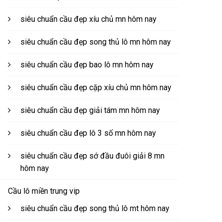
siêu chuẩn cầu đẹp xíu chủ mn hôm nay
siêu chuẩn cầu đẹp song thủ lô mn hôm nay
siêu chuẩn cầu đẹp bao lô mn hôm nay
siêu chuẩn cầu đẹp cặp xíu chủ mn hôm nay
siêu chuẩn cầu đẹp giải tám mn hôm nay
siêu chuẩn cầu đẹp lô 3 số mn hôm nay
siêu chuẩn cầu đẹp sớ đầu đuôi giải 8 mn
hôm nay
Cầu lô miền trung vip
siêu chuẩn cầu đẹp song thủ lô mt hôm nay