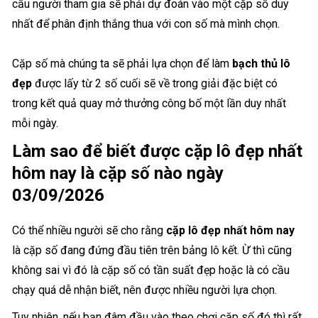
cầu người tham gia sẽ phải dự đoán vào một cặp số duy
nhất để phân định thắng thua với con số mà mình chọn.
Cặp số mà chúng ta sẽ phải lựa chọn để làm
bạch thủ lô
đẹp
được lấy từ 2 số cuối sẽ về trong giải đặc biệt có
trong kết quả quay mở thưởng công bố một lần duy nhất
mỗi ngày.
Làm sao để biết được cặp lô đẹp nhất
hôm nay là cặp số nào ngày
03/09/2026
Có thể nhiều người sẽ cho rằng
cặp lô đẹp nhất hôm nay
là cặp số đang đứng đầu tiên trên bảng lô kết. Ừ thì cũng
không sai vì đó là cặp số có tần suất đẹp hoặc là có cầu
chạy quá dễ nhận biết, nên được nhiều người lựa chọn.
Tuy nhiên, nếu bạn đâm đầu vào theo chơi cặp số đó thì rất