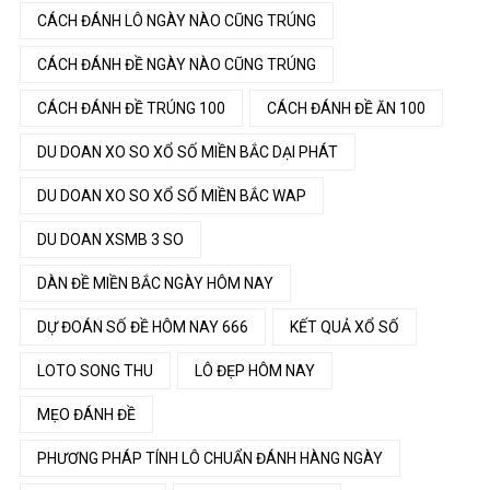
CÁCH ĐÁNH LÔ NGÀY NÀO CŨNG TRÚNG
CÁCH ĐÁNH ĐỀ NGÀY NÀO CŨNG TRÚNG
CÁCH ĐÁNH ĐỀ TRÚNG 100
CÁCH ĐÁNH ĐỀ ĂN 100
DU DOAN XO SO XỔ SỐ MIỀN BẮC DẠI PHÁT
DU DOAN XO SO XỔ SỐ MIỀN BẮC WAP
DU DOAN XSMB 3 SO
DÀN ĐỀ MIỀN BẮC NGÀY HÔM NAY
DỰ ĐOÁN SỐ ĐỀ HÔM NAY 666
KẾT QUẢ XỔ SỐ
LOTO SONG THU
LÔ ĐẸP HÔM NAY
MẸO ĐÁNH ĐỀ
PHƯƠNG PHÁP TÍNH LÔ CHUẨN ĐÁNH HÀNG NGÀY