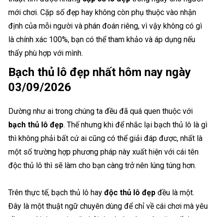
mới chơi. Cặp số đẹp hay không còn phụ thuộc vào nhận
định của mỗi người và phán đoán riêng, vì vậy không có gì
là chính xác 100%, bạn có thể tham khảo và áp dụng nếu
thấy phù hợp với mình.
Bạch thủ lô đẹp nhất hôm nay ngày
03/09/2026
Dường như ai trong chúng ta đều đã quá quen thuộc với
bạch thủ lô đẹp
. Thế nhưng khi để nhắc lại bạch thủ lô là gì
thì không phải bất cứ ai cũng có thể giải đáp được, nhất là
một số trường hợp phương pháp này xuất hiện với cái tên
độc thủ lô thì sẽ làm cho bạn càng trở nên lúng túng hơn.
Trên thực tế, bạch thủ lô hay
độc thủ lô đẹp
đều là một.
Đây là một thuật ngữ chuyên dùng để chỉ về cái chơi mà yêu