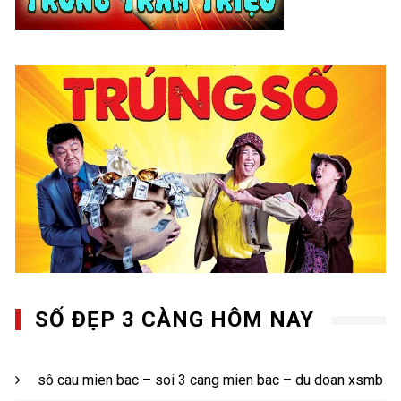
SỐ ĐẸP 3 CÀNG HÔM NAY
sô cau mien bac – soi 3 cang mien bac – du doan xsmb