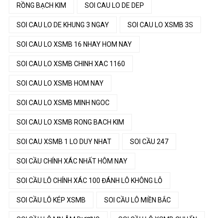
RỒNG BẠCH KIM
SOI CAU LO DE DEP
SOI CAU LO DE KHUNG 3 NGAY
SOI CAU LO XSMB 3S
SOI CAU LO XSMB 16 NHAY HOM NAY
SOI CAU LO XSMB CHINH XAC 1160
SOI CAU LO XSMB HOM NAY
SOI CAU LO XSMB MINH NGOC
SOI CAU LO XSMB RONG BACH KIM
SOI CAU XSMB 1 LO DUY NHAT
SOI CẦU 247
SOI CẦU CHÍNH XÁC NHẤT HÔM NAY
SOI CẦU LÔ CHÍNH XÁC 100 ĐÁNH LÔ KHÔNG LỖ
SOI CẦU LÔ KÉP XSMB
SOI CẦU LÔ MIỀN BẮC