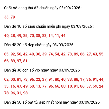
Chốt số song thủ đề chuẩn ngày 03/09/2026 :
33, 79
Dàn đề 10 số siêu chuẩn miễn phí ngày 03/09/2026 :
40, 28, 49, 85, 70, 38, 83, 14, 11, 44
Dàn đề 20 số đẹp nhất ngày 03/09/2026 :
85, 92, 50, 42, 40, 36, 39, 74, 54, 42, 73, 89, 86, 27, 43, 55,
66, 89, 97, 81
Dàn đề 36 con số víp ngày ngày 03/09/2026
02, 00, 81, 73, 96, 22, 37, 91, 80, 40, 33, 88, 17, 36, 91, 44,
35, 16, 47, 49, 60, 13, 77, 96, 66, 88, 10, 91, 86, 57, 59, 24,
78, 96, 31, 98
Dàn đề 50 số bất tử đẹp nhất hôm nay ngày 03/09/2026 :