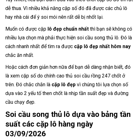
dễ thua. Vì nhiều khả năng cặp số đó đã được các chủ lô
hay nhà cái để ý soi mói nên rất dễ bị nhốt lại.
Muốn có được cặp
lô đẹp chuẩn nhất
thì bạn sẽ không có
nhiều lựa chọn mà phải thực hiện soi cầu song thủ lô. Đó là
cách nhanh nhất để tìm ra được
cặp lô đẹp nhất hôm nay
chắc ăn nhất.
Hoặc cách đơn giản hơn nữa để bạn dễ dàng nhận biết, đó
là xem cặp số do chính cao thủ soi cầu rồng 247 chốt ở
trên. Đó chắc chắn là
cặp lô đẹp
vì chúng tôi lựa chọn số
dựa vào 2 yếu tố then chốt là nhịp tần suất đẹp và đường
cầu chạy đẹp.
Soi cầu song thủ lô dựa vào bảng tần
suất các cặp lô hàng ngày
03/09/2026