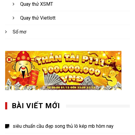
Quay thử XSMT
Quay thử Vietlott
Sổ mơ
BÀI VIẾT MỚI
siêu chuẩn cầu đẹp song thủ lô kép mb hôm nay