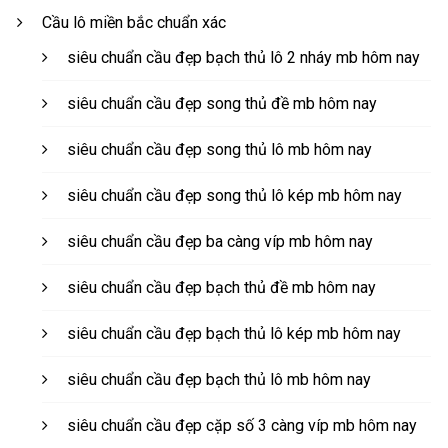
Cầu lô miền bắc chuẩn xác
siêu chuẩn cầu đẹp bạch thủ lô 2 nháy mb hôm nay
siêu chuẩn cầu đẹp song thủ đề mb hôm nay
siêu chuẩn cầu đẹp song thủ lô mb hôm nay
siêu chuẩn cầu đẹp song thủ lô kép mb hôm nay
siêu chuẩn cầu đẹp ba càng víp mb hôm nay
siêu chuẩn cầu đẹp bạch thủ đề mb hôm nay
siêu chuẩn cầu đẹp bạch thủ lô kép mb hôm nay
siêu chuẩn cầu đẹp bạch thủ lô mb hôm nay
siêu chuẩn cầu đẹp cặp số 3 càng víp mb hôm nay