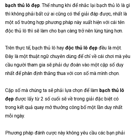
bạch thủ lô đẹp
. Thế nhưng khi để nhắc lại bạch thủ lô là gì
thì không phải bất cứ ai cũng có thể giải đáp được, nhất là
một số trường hợp phương pháp này xuất hiện với cái tên
độc thủ lô thì sẽ làm cho bạn càng trở nên lúng túng hơn.
Trên thực tế, bạch thủ lô hay
độc thủ lô đẹp
đều là một.
Đây là một thuật ngữ chuyên dùng để chỉ về cái chơi mà yêu
cầu người tham gia sẽ phải dự đoán vào một cặp số duy
nhất để phân định thắng thua với con số mà mình chọn.
Cặp số mà chúng ta sẽ phải lựa chọn để làm
bạch thủ lô
đẹp
được lấy từ 2 số cuối sẽ về trong giải đặc biệt có
trong kết quả quay mở thưởng công bố một lần duy nhất
mỗi ngày.
Phương pháp đánh cược này không yêu cầu các bạn phải