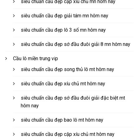
siêu chuẩn cầu đẹp cặp xíu chủ mn hôm nay
siêu chuẩn cầu đẹp giải tám mn hôm nay
siêu chuẩn cầu đẹp lô 3 số mn hôm nay
siêu chuẩn cầu đẹp sớ đầu đuôi giải 8 mn hôm nay
Cầu lô miền trung vip
siêu chuẩn cầu đẹp song thủ lô mt hôm nay
siêu chuẩn cầu đẹp xíu chủ mt hôm nay
siêu chuẩn cầu đẹp sớ đầu đuôi giải đặc biệt mt
hôm nay
siêu chuẩn cầu đẹp bao lô mt hôm nay
siêu chuẩn cầu đẹp cặp xíu chủ mt hôm nay