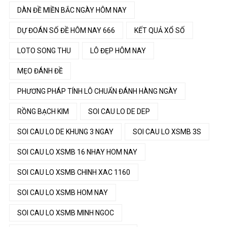
DÀN ĐỀ MIỀN BẮC NGÀY HÔM NAY
DỰ ĐOÁN SỐ ĐỀ HÔM NAY 666
KẾT QUẢ XỔ SỐ
LOTO SONG THU
LÔ ĐẸP HÔM NAY
MẸO ĐÁNH ĐỀ
PHƯƠNG PHÁP TÍNH LÔ CHUẨN ĐÁNH HÀNG NGÀY
RỒNG BẠCH KIM
SOI CAU LO DE DEP
SOI CAU LO DE KHUNG 3 NGAY
SOI CAU LO XSMB 3S
SOI CAU LO XSMB 16 NHAY HOM NAY
SOI CAU LO XSMB CHINH XAC 1160
SOI CAU LO XSMB HOM NAY
SOI CAU LO XSMB MINH NGOC