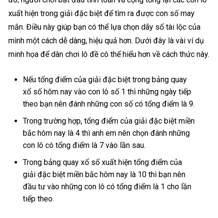
xuất hiện trong giải đặc biệt để tìm ra được con số may
mắn. Điều này giúp bạn có thể lựa chọn dãy số tài lộc của
mình một cách dễ dàng, hiệu quả hơn. Dưới đây là vài ví dụ
minh họa để dân chơi lô đề có thể hiểu hơn về cách thức này.
Nếu tổng điểm của giải đặc biệt trong bảng quay
xổ số hôm nay vào con lô số 1 thì những ngày tiếp
theo bạn nên đánh những con số có tổng điểm là 9.
Trong trường hợp, tổng điểm của giải đặc biệt miền
bắc hôm nay là 4 thì anh em nên chọn đánh những
con lô có tổng điểm là 7 vào lần sau.
Trong bảng quay xổ số xuất hiện tổng điểm của
giải đặc biệt miền bắc hôm nay là 10 thì bạn nên
đầu tư vào những con lô có tổng điểm là 1 cho lần
tiếp theo.