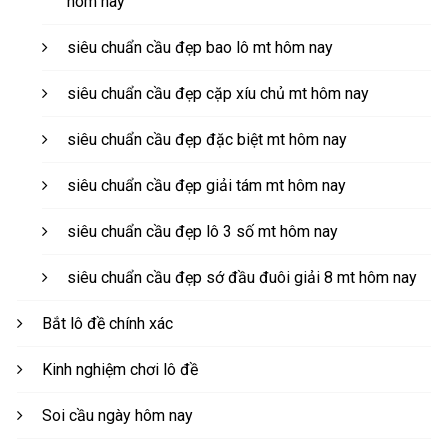
hôm nay
siêu chuẩn cầu đẹp bao lô mt hôm nay
siêu chuẩn cầu đẹp cặp xíu chủ mt hôm nay
siêu chuẩn cầu đẹp đặc biệt mt hôm nay
siêu chuẩn cầu đẹp giải tám mt hôm nay
siêu chuẩn cầu đẹp lô 3 số mt hôm nay
siêu chuẩn cầu đẹp sớ đầu đuôi giải 8 mt hôm nay
Bắt lô đề chính xác
Kinh nghiệm chơi lô đề
Soi cầu ngày hôm nay