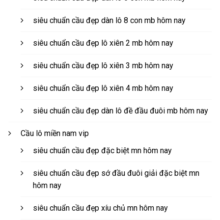
siêu chuẩn cầu đẹp dàn lô 8 con mb hôm nay
siêu chuẩn cầu đẹp lô xiên 2 mb hôm nay
siêu chuẩn cầu đẹp lô xiên 3 mb hôm nay
siêu chuẩn cầu đẹp lô xiên 4 mb hôm nay
siêu chuẩn cầu đẹp dàn lô đề đầu đuôi mb hôm nay
Cầu lô miền nam vip
siêu chuẩn cầu đẹp đặc biệt mn hôm nay
siêu chuẩn cầu đẹp sớ đầu đuôi giải đặc biệt mn
hôm nay
siêu chuẩn cầu đẹp xíu chủ mn hôm nay