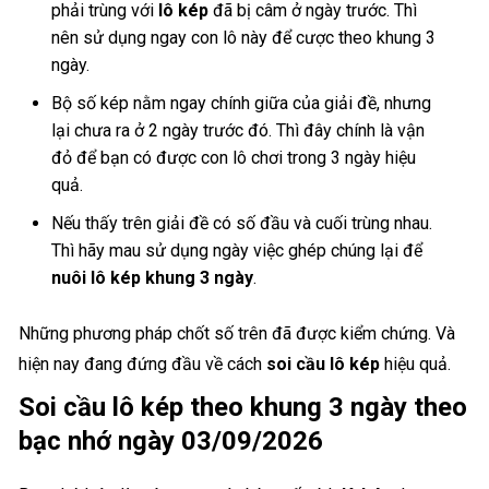
phải trùng với
lô kép
đã bị câm ở ngày trước. Thì
nên sử dụng ngay con lô này để cược theo khung 3
ngày.
Bộ số kép nằm ngay chính giữa của giải đề, nhưng
lại chưa ra ở 2 ngày trước đó. Thì đây chính là vận
đỏ để bạn có được con lô chơi trong 3 ngày hiệu
quả.
Nếu thấy trên giải đề có số đầu và cuối trùng nhau.
Thì hãy mau sử dụng ngày việc ghép chúng lại để
nuôi lô kép khung 3 ngày
.
Những phương pháp chốt số trên đã được kiểm chứng. Và
hiện nay đang đứng đầu về cách
soi cầu lô kép
hiệu quả.
Soi cầu lô kép theo khung 3 ngày theo
bạc nhớ ngày 03/09/2026