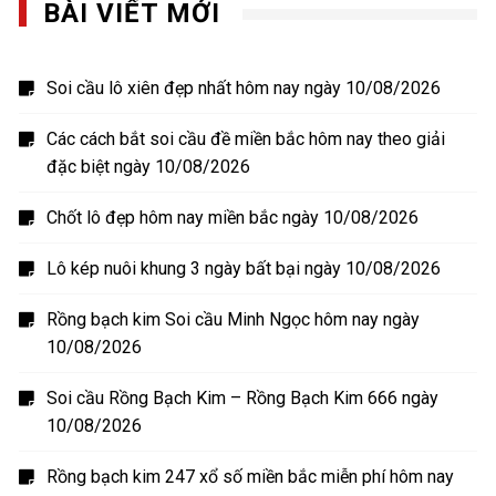
BÀI VIẾT MỚI
Soi cầu lô xiên đẹp nhất hôm nay ngày 10/08/2026
Các cách bắt soi cầu đề miền bắc hôm nay theo giải
đặc biệt ngày 10/08/2026
Chốt lô đẹp hôm nay miền bắc ngày 10/08/2026
Lô kép nuôi khung 3 ngày bất bại ngày 10/08/2026
Rồng bạch kim Soi cầu Minh Ngọc hôm nay ngày
10/08/2026
Soi cầu Rồng Bạch Kim – Rồng Bạch Kim 666 ngày
10/08/2026
Rồng bạch kim 247 xổ số miền bắc miễn phí hôm nay