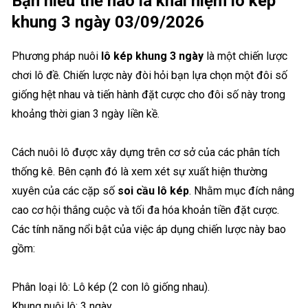
Bạn hiểu thế nào là khái niệm lô kép
khung 3 ngày 03/09/2026
Phương pháp nuôi
lô kép khung 3 ngày
là một chiến lược
chơi lô đề. Chiến lược này đòi hỏi bạn lựa chọn một đôi số
giống hệt nhau và tiến hành đặt cược cho đôi số này trong
khoảng thời gian 3 ngày liền kề.
Cách nuôi lô được xây dựng trên cơ sở của các phân tích
thống kê. Bên cạnh đó là xem xét sự xuất hiện thường
xuyên của các cặp số
soi cầu lô kép
. Nhằm mục đích nâng
cao cơ hội thắng cuộc và tối đa hóa khoản tiền đặt cược.
Các tính năng nổi bật của việc áp dụng chiến lược này bao
gồm:
Phân loại lô: Lô kép (2 con lô giống nhau).
Khung nuôi lô: 3 ngày