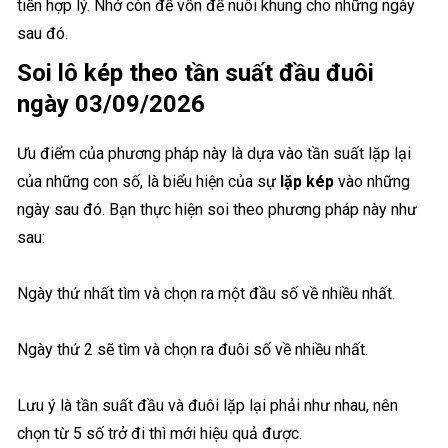
tiền hợp lý. Nhớ còn để vốn để nuôi khung cho những ngày
sau đó.
Soi lô kép theo tần suất đầu đuôi
ngày 03/09/2026
Ưu điểm của phương pháp này là dựa vào tần suất lặp lại
của những con số, là biểu hiện của sự
lặp kép
vào những
ngày sau đó. Bạn thực hiện soi theo phương pháp này như
sau:
Ngày thứ nhất tìm và chọn ra một đầu số về nhiều nhất.
Ngày thứ 2 sẽ tìm và chọn ra đuôi số về nhiều nhất.
Lưu ý là tần suất đầu và đuôi lặp lại phải như nhau, nên
chọn từ 5 số trở đi thì mới hiệu quả được.