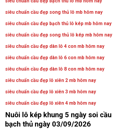
siêu chuẩn cầu đẹp bạch thủ lô mb hôm nay
siêu chuẩn cầu đẹp song thủ lô mb hôm nay
siêu chuẩn cầu đẹp bạch thủ lô kép mb hôm nay
siêu chuẩn cầu đẹp song thủ lô kép mb hôm nay
siêu chuẩn cầu đẹp dàn lô 4 con mb hôm nay
siêu chuẩn cầu đẹp dàn lô 6 con mb hôm nay
siêu chuẩn cầu đẹp dàn lô 8 con mb hôm nay
siêu chuẩn cầu đẹp lô xiên 2 mb hôm nay
siêu chuẩn cầu đẹp lô xiên 3 mb hôm nay
siêu chuẩn cầu đẹp lô xiên 4 mb hôm nay
Nuôi lô kép khung 5 ngày soi cầu
bạch thủ ngày 03/09/2026