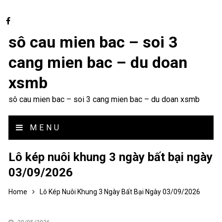
sô cau mien bac – soi 3
cang mien bac – du doan
xsmb
sô cau mien bac – soi 3 cang mien bac – du doan xsmb
MENU
Lô kép nuôi khung 3 ngày bất bại ngày
03/09/2026
Home
Lô Kép Nuôi Khung 3 Ngày Bất Bại Ngày 03/09/2026