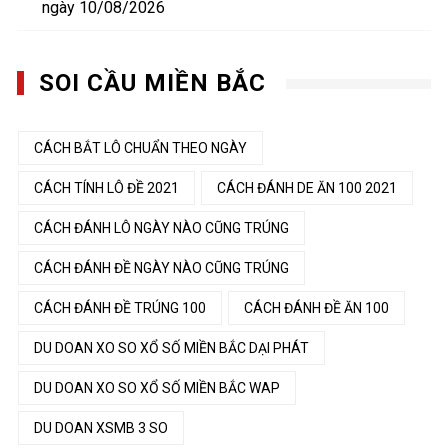
ngày 10/08/2026
SOI CẦU MIỀN BẮC
CÁCH BẮT LÔ CHUẨN THEO NGÀY
CÁCH TÍNH LÔ ĐỀ 2021
CÁCH ĐÁNH DE ĂN 100 2021
CÁCH ĐÁNH LÔ NGÀY NÀO CŨNG TRÚNG
CÁCH ĐÁNH ĐỀ NGÀY NÀO CŨNG TRÚNG
CÁCH ĐÁNH ĐỀ TRÚNG 100
CÁCH ĐÁNH ĐỀ ĂN 100
DU DOAN XO SO XỔ SỐ MIỀN BẮC DẠI PHÁT
DU DOAN XO SO XỔ SỐ MIỀN BẮC WAP
DU DOAN XSMB 3 SO