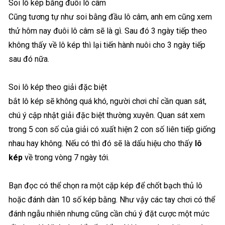
Soi lô kép bằng đuôi lô câm
Cũng tương tự như soi bằng đầu lô câm, anh em cũng xem
thử hôm nay đuôi lô câm sẽ là gì. Sau đó 3 ngày tiếp theo
không thấy về lô kép thì lại tiến hành nuôi cho 3 ngày tiếp
sau đó nữa.
Soi lô kép theo giải đặc biệt
bắt lô kép sẽ không quá khó, người chơi chỉ cần quan sát,
chú ý cập nhật giải đặc biệt thường xuyên. Quan sát xem
trong 5 con số của giải có xuất hiện 2 con số liên tiếp giống
nhau hay không. Nếu có thì đó sẽ là dấu hiệu cho thấy
lô
kép
về trong vòng 7 ngày tới.
Bạn đọc có thể chọn ra một cặp kép để chốt bạch thủ lô
hoặc đánh dàn 10 số kép bằng. Như vậy các tay chơi có thể
đánh ngẫu nhiên nhưng cũng cần chú ý đặt cược một mức