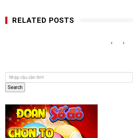
RELATED POSTS
Các cách bắt soi cầu đề miền bắc hôm nay
theo giải đặc biệt ngày 10/08/2026
‹
›
09/08/2026
Search