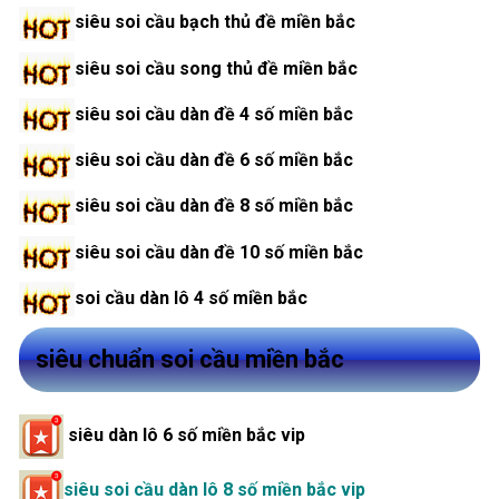
siêu soi cầu bạch thủ đề miền bắc
siêu soi cầu song thủ đề miền bắc
siêu soi cầu dàn đề 4 số miền bắc
siêu soi cầu dàn đề 6 số miền bắc
siêu soi cầu dàn đề 8 số miền bắc
siêu soi cầu dàn đề 10 số miền bắc
soi cầu dàn lô 4 số miền bắc
siêu chuẩn soi cầu miền bắc
siêu dàn lô 6 số miền bắc vip
siêu soi cầu dàn lô 8 số miền bắc vip