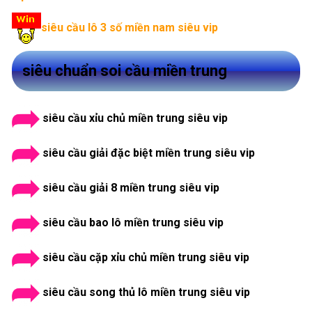
siêu cầu lô 3 số miền nam siêu vip
siêu chuẩn soi cầu miền trung
siêu cầu xỉu chủ miền trung siêu vip
siêu cầu giải đặc biệt miền trung siêu vip
siêu cầu giải 8 miền trung siêu vip
siêu cầu bao lô miền trung siêu vip
siêu cầu cặp xỉu chủ miền trung siêu vip
siêu cầu song thủ lô miền trung siêu vip