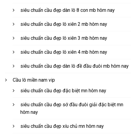
siêu chuẩn cầu đẹp dàn lô 8 con mb hôm nay
siêu chuẩn cầu đẹp lô xiên 2 mb hôm nay
siêu chuẩn cầu đẹp lô xiên 3 mb hôm nay
siêu chuẩn cầu đẹp lô xiên 4 mb hôm nay
siêu chuẩn cầu đẹp dàn lô đề đầu đuôi mb hôm nay
Cầu lô miền nam vip
siêu chuẩn cầu đẹp đặc biệt mn hôm nay
siêu chuẩn cầu đẹp sớ đầu đuôi giải đặc biệt mn
hôm nay
siêu chuẩn cầu đẹp xíu chủ mn hôm nay