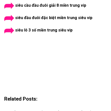
siêu cầu đầu đuôi giải 8 miền trung vip
siêu đầu đuôi đặc biệt miền trung siêu vip
siêu lô 3 số miền trung siêu vip
Related Posts: