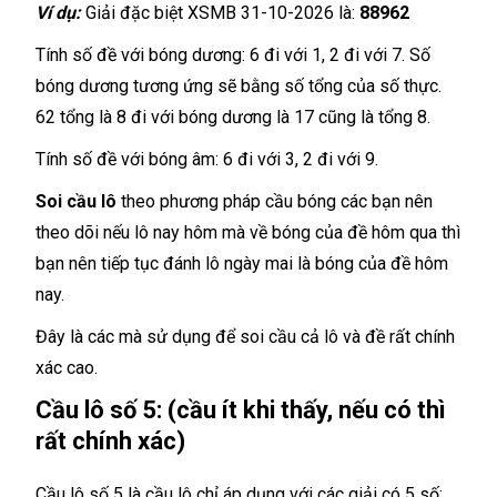
Ví dụ:
Giải đặc biệt XSMB 31-10-2026 là:
88962
Tính số đề với bóng dương: 6 đi với 1, 2 đi với 7. Số
bóng dương tương ứng sẽ bằng số tổng của số thực.
62 tổng là 8 đi với bóng dương là 17 cũng là tổng 8.
Tính số đề với bóng âm: 6 đi với 3, 2 đi với 9.
Soi cầu lô
theo phương pháp cầu bóng các bạn nên
theo dõi nếu lô nay hôm mà về bóng của đề hôm qua thì
bạn nên tiếp tục đánh lô ngày mai là bóng của đề hôm
nay.
Đây là các mà sử dụng để soi cầu cả lô và đề rất chính
xác cao.
Cầu lô số 5: (cầu ít khi thấy, nếu có thì
rất chính xác)
Cầu lô số 5 là cầu lô chỉ áp dụng với các giải có 5 số: