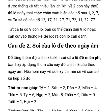
được thống kê rất nhiều lần, chỉ khi về 2 con này thôi)
thì lô ngày mai chắc chắn xuất hiện các số sau 1, 2, 7,
=> Ta sẽ có các số 12, 17, 21, 27, 71, 72, 11, 22, 77.
Tất cả ta có 9 con lô, bạn có thể đánh dàn 9 lô hoặc
căn cứ vào thống kê để lọc ra con lô cần đánh.
Cầu đề 2: Soi cầu lô đề theo ngày âm
Để tăng thêm độ chính xác khi
soi cầu lô đề miễn phí
,
bạn hãy áp dụng thêm cầu này đó chính là cầu theo
ngày âm. Nếu hôm nay về số này thì mai sẽ về con số
kế tiếp số đó.
Thứ tự con giáp:
Tý – 1, Sửu – 2, Dần – 3, Mão – 4,
Thìn – 5, Tỵ – 6, Ngọ – 7, Mùi -8, Thân – 9, Dậu – 0,
Tuất – 1, Hợi – 2.