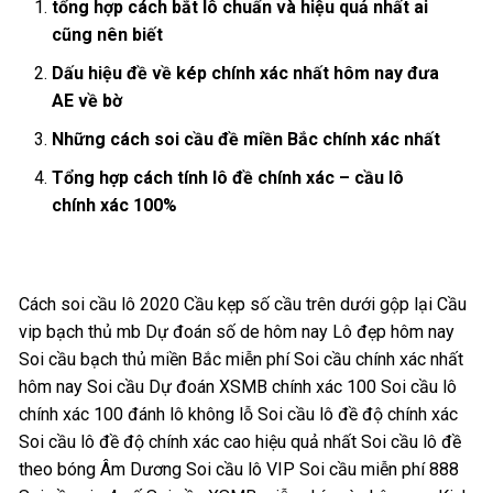
tổng hợp cách bắt lô chuẩn và hiệu quả nhất ai
cũng nên biết
Dấu hiệu đề về kép chính xác nhất hôm nay đưa
AE về bờ
Những cách soi cầu đề miền Bắc chính xác nhất
Tổng hợp cách tính lô đề chính xác – cầu lô
chính xác 100%
Cách soi cầu lô 2020
Cầu kẹp số
cầu trên dưới gộp lại
Cầu
vip bạch thủ mb
Dự đoán số de hôm nay
Lô đẹp hôm nay
Soi cầu bạch thủ miền Bắc miễn phí
Soi cầu chính xác nhất
hôm nay
Soi cầu Dự đoán XSMB chính xác 100
Soi cầu lô
chính xác 100 đánh lô không lỗ
Soi cầu lô đề độ chính xác
Soi cầu lô đề độ chính xác cao hiệu quả nhất
Soi cầu lô đề
theo bóng Âm Dương
Soi cầu lô VIP
Soi cầu miễn phí 888