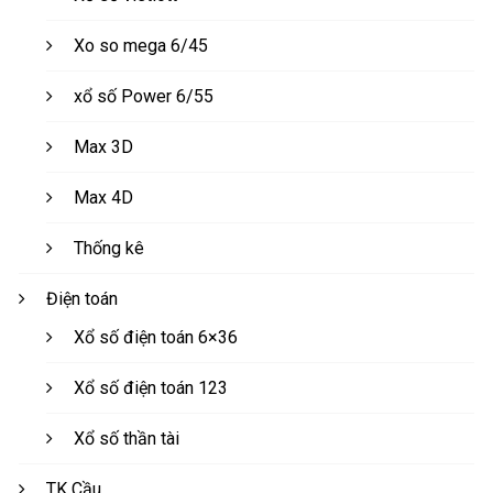
Xo so mega 6/45
xổ số Power 6/55
Max 3D
Max 4D
Thống kê
Điện toán
Xổ số điện toán 6×36
Xổ số điện toán 123
Xổ số thần tài
TK Cầu