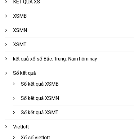
KẾT QUẢ XS
XSMB
XSMN
XSMT
kết quả xổ số Bắc, Trung, Nam hôm nay
Sổ kết quả
Sổ kết quả XSMB
Sổ kết quả XSMN
Sổ kết quả XSMT
Vietlott
Xổ số vietlott