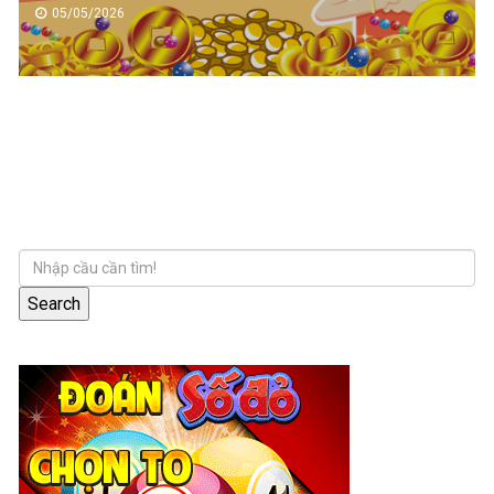
nào?
05/05/2026
Search