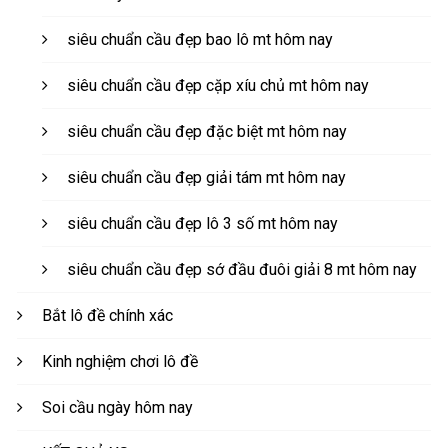
siêu chuẩn cầu đẹp bao lô mt hôm nay
siêu chuẩn cầu đẹp cặp xíu chủ mt hôm nay
siêu chuẩn cầu đẹp đặc biệt mt hôm nay
siêu chuẩn cầu đẹp giải tám mt hôm nay
siêu chuẩn cầu đẹp lô 3 số mt hôm nay
siêu chuẩn cầu đẹp sớ đầu đuôi giải 8 mt hôm nay
Bắt lô đề chính xác
Kinh nghiệm chơi lô đề
Soi cầu ngày hôm nay