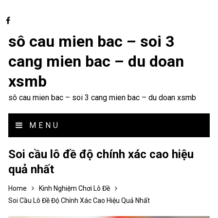
sô cau mien bac – soi 3
cang mien bac – du doan
xsmb
sô cau mien bac – soi 3 cang mien bac – du doan xsmb
MENU
Soi cầu lô đề độ chính xác cao hiệu
quả nhất
Home
Kinh Nghiệm Chơi Lô Đề
Soi Cầu Lô Đề Độ Chính Xác Cao Hiệu Quả Nhất